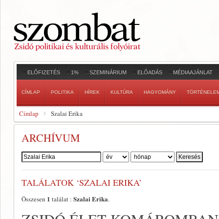
ELŐFIZETÉS
1%
SZEMINÁRIUM
ELŐADÁS
MÉDIAAJÁNLAT
CÍMLAP
POLITIKA
HÍREK
KULTÚRA
HAGYOMÁNY
TÖRTÉNELE
Címlap
Szalai Erika
ARCHÍVUM
Szerző:
TALÁLATOK ‘SZALAI ERIKA’
1
Szalai Erika
Összesen
találat :
.