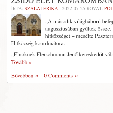
ZSIDÓ ÉLET KOMÁROMBAN
ÍRTA:
SZALAI ERIKA
-
2022-07-25
ROVAT:
POL
„A második világháború befej
augusztusában gyűltek össze,
hitközséget – mesélte Paszt
Hitközség koordinátora.
„Elnöknek Fleischmann Jenő kereskedőt vála
Tovább »
Bővebben
0 Comments