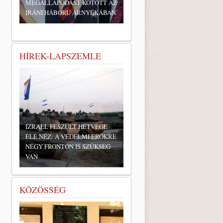
MEGÁLLAPODÁST KÖTÖTT AZ
IRÁNI HÁBORÚ ÁRNYÉKÁBAN
HÍREK-LAPSZEMLE
IZRAEL FESZÜLT HÉTVÉGE
ELÉ NÉZ: A VÉDELMI ERŐKRE
NÉGY FRONTON IS SZÜKSÉG
VAN
KÖZÖSSÉG