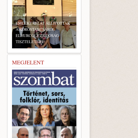
EMLÉKTÁBLÁT ÁLLÍTOTTAK
A KÖRÖSTARCSÁRÓL
ELHURCOLT ZSIDÓSÁG
TISZTELETÉRE
MEGJELENT