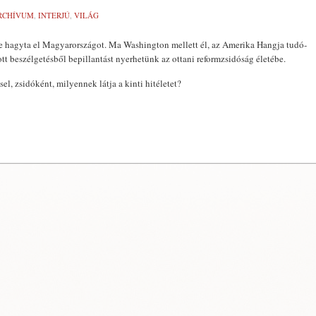
RCHÍVUM
,
INTERJÚ
,
VILÁG
e hagyta el Magyarországot. Ma Washington mellett él, az Amerika Hangja tudó­
tott beszélgetés­ből bepillantást nyerhetünk az ot­tani reformzsidóság életébe.
l, zsidó­ként, milyennek látja a kinti hitéletet?