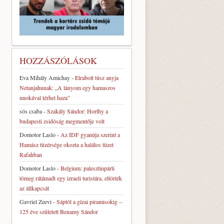
HOZZÁSZÓLÁSOK
Eva Mihály Amichay
-
Elrabolt túsz anyja
Netanjahunak: „A lányom egy hamaszos
unokával térhet haza”
sós csaba
-
Szakály Sándor: Horthy a
budapesti zsidóság megmentője volt
Domotor Laslo
-
Az IDF gyanúja szerint a
Hamász tüzérsége okozta a halálos tüzet
Rafahban
Domotor Laslo
-
Belgium: palesztinpárti
tömeg rátámadt egy izraeli turistára, eltörték
az állkapcsát
Gavriel Zeevi
-
Sáptól a gízai piramisokig –
125 éve született Benamy Sándor