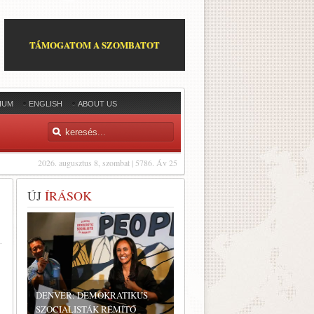
TÁMOGATOM A SZOMBATOT
IUM
ENGLISH
ABOUT US
2026. augusztus 8, szombat | 5786. Áv 25
ÚJ
ÍRÁSOK
DENVER: DEMOKRATIKUS
SZOCIALISTÁK RÉMÍTŐ