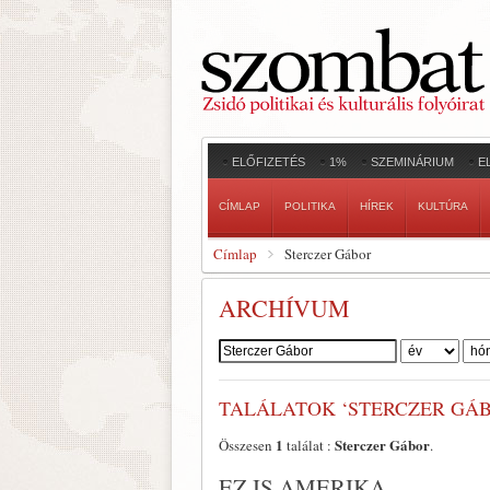
ELŐFIZETÉS
1%
SZEMINÁRIUM
E
CÍMLAP
POLITIKA
HÍREK
KULTÚRA
Címlap
Sterczer Gábor
ARCHÍVUM
Szerző:
TALÁLATOK ‘STERCZER GÁ
1
Sterczer Gábor
Összesen
találat :
.
EZ IS AMERIKA