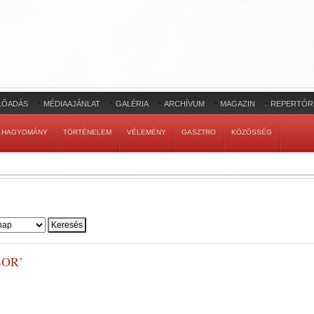
LŐADÁS
MÉDIAAJÁNLAT
GALÉRIA
ARCHÍVUM
MAGAZIN
REPERTÓR
HAGYOMÁNY
TÖRTÉNELEM
VÉLEMÉNY
GASZTRO
KÖZÖSSÉG
BOR’