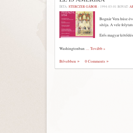
ÍRTA:
STERCZER GÁBOR
-
1994-03-01
ROVAT:
A
Bognár Vera húsz év
sítója. A vele folyta
Erős magyar kötődésse
Washingtonban
… Tovább »
Bővebben
0 Comments