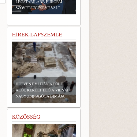
LEGSTABILABB EURÓPAI
SZÖVETSÉGESÉVÉ VÁLT
HÍREK-LAPSZEMLE
HETVEN ÉV UTÁN A FÖLD
ALÓL KERÜLT ELŐ A VILNAI
NAGY ZSINAGÓGA BIMÁJA
KÖZÖSSÉG