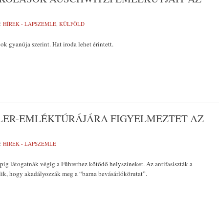
:
HÍREK - LAPSZEMLE
,
KÜLFÖLD
k gyanúja szerint. Hat iroda lehet érintett.
LER-EMLÉKTÚRÁJÁRA FIGYELMEZTET AZ
:
HÍREK - LAPSZEMLE
pig látogatnák végig a Führerhez kötődő helyszíneket. Az antifasiszták a
lik, hogy akadályozzák meg a “barna bevásárlókörutat”.