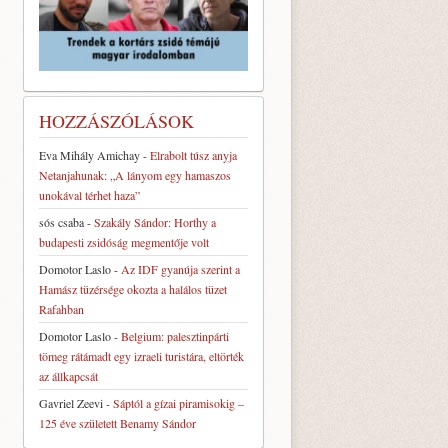
HOZZÁSZÓLÁSOK
Eva Mihály Amichay
-
Elrabolt túsz anyja
Netanjahunak: „A lányom egy hamaszos
unokával térhet haza”
sós csaba
-
Szakály Sándor: Horthy a
budapesti zsidóság megmentője volt
Domotor Laslo
-
Az IDF gyanúja szerint a
Hamász tüzérsége okozta a halálos tüzet
Rafahban
Domotor Laslo
-
Belgium: palesztinpárti
tömeg rátámadt egy izraeli turistára, eltörték
az állkapcsát
Gavriel Zeevi
-
Sáptól a gízai piramisokig –
125 éve született Benamy Sándor