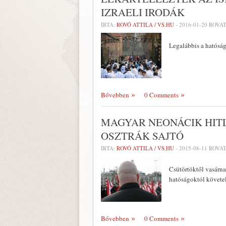
IZRAELI IRODÁK
ÍRTA:
ROVÓ ATTILA / VS.HU
-
2016-01-20
ROVAT
Legalábbis a hatóságo
Bővebben
0 Comments
MAGYAR NEONÁCIK HIT
OSZTRÁK SAJTÓ
ÍRTA:
ROVÓ ATTILA / VS.HU
-
2015-08-11
ROVAT
Csütörtöktől vasárna
hatóságoktól követe
Bővebben
0 Comments