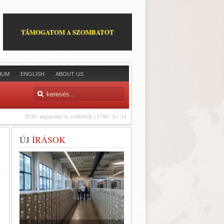
TÁMOGATOM A SZOMBATOT
IUM
ENGLISH
ABOUT US
2026. augusztus 6, csütörtök | 5786. Áv 24
ÚJ
ÍRÁSOK