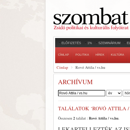
ELŐFIZETÉS
1%
SZEMINÁRIUM
E
CÍMLAP
POLITIKA
HÍREK
KULTÚRA
Címlap
Rovó Attila / vs.hu
ARCHÍVUM
Szerző:
TALÁLATOK ‘ROVÓ ATTILA /
2
Rovó Attila / vs.hu
Összesen
találat :
.
LEKARTELLEZTÉK AZ I