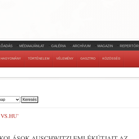
LŐADÁS
MÉDIAAJÁNLAT
GALÉRIA
ARCHÍVUM
MAGAZIN
REPERTÓR
HAGYOMÁNY
TÖRTÉNELEM
VÉLEMÉNY
GASZTRO
KÖZÖSSÉG
 VS.HU’
SKOLÁSOK AUSCHWITZI EMLÉKÚTJAIT AZ