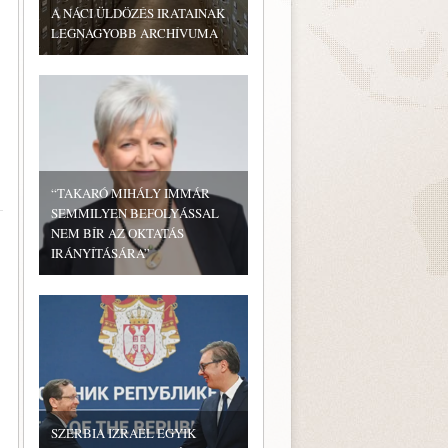
A NÁCI ÜLDÖZÉS IRATAINAK
LEGNAGYOBB ARCHÍVUMA
“TAKARÓ MIHÁLY IMMÁR
SEMMILYEN BEFOLYÁSSAL
NEM BÍR AZ OKTATÁS
IRÁNYÍTÁSÁRA”
SZERBIA IZRAEL EGYIK