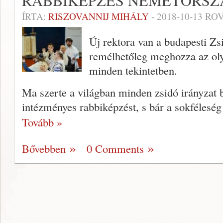
RABBIKÉPZÉS NÉMETORS
ÍRTA:
RISZOVANNIJ MIHÁLY
-
2018-10-13
ROV
Új rektora van a budapesti Zs
remélhetőleg meghozza az oly
minden tekintetben.
Ma szerte a világban minden zsidó irányzat bi
intézményes rabbiképzést, s bár a sokfélesé
Tovább »
Bővebben
0 Comments