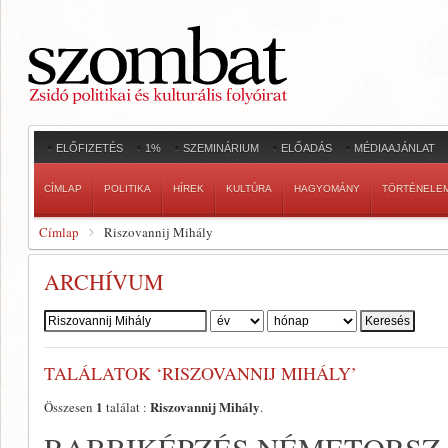
ELŐFIZETÉS
1%
SZEMINÁRIUM
ELŐADÁS
MÉDIAAJÁNLAT
CÍMLAP
POLITIKA
HÍREK
KULTÚRA
HAGYOMÁNY
TÖRTÉNELE
Címlap
Riszovannij Mihály
ARCHÍVUM
Szerző:
TALÁLATOK ‘RISZOVANNIJ MIHÁLY’
1
Riszovannij Mihály
Összesen
találat :
.