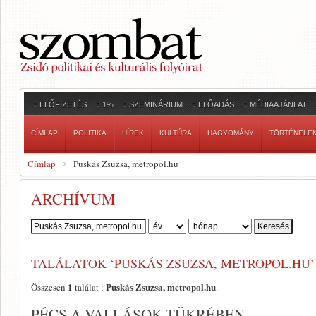
ELŐFIZETÉS
1%
SZEMINÁRIUM
ELŐADÁS
MÉDIAAJÁNLAT
CÍMLAP
POLITIKA
HÍREK
KULTÚRA
HAGYOMÁNY
TÖRTÉNELE
Címlap
Puskás Zsuzsa, metropol.hu
ARCHÍVUM
Szerző:
TALÁLATOK ‘PUSKÁS ZSUZSA, METROPOL.HU’
1
Puskás Zsuzsa, metropol.hu
Összesen
találat :
.
PÉCS A VALLÁSOK TÜKRÉBEN