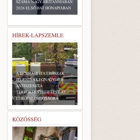
SZÁMA NAGY-BRITANNIÁBAN
2026 ELSŐ HAT HÓNAPJÁBAN
HÍREK-LAPSZEMLE
A DZSIHADISTA ERŐSZAK
JELENTI A LEGNAGYOBB
ANTISZEMITA
TERRORFENYEGETÉST AZ
EURÓPAI ZSIDÓSÁGRA
KÖZÖSSÉG