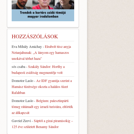
HOZZÁSZÓLÁSOK
Eva Mihály Amichay
-
Elrabolt túsz anyja
Netanjahunak: „A lányom egy hamaszos
unokával térhet haza”
sós csaba
-
Szakály Sándor: Horthy a
budapesti zsidóság megmentője volt
Domotor Laslo
-
Az IDF gyanúja szerint a
Hamász tüzérsége okozta a halálos tüzet
Rafahban
Domotor Laslo
-
Belgium: palesztinpárti
tömeg rátámadt egy izraeli turistára, eltörték
az állkapcsát
Gavriel Zeevi
-
Sáptól a gízai piramisokig –
125 éve született Benamy Sándor