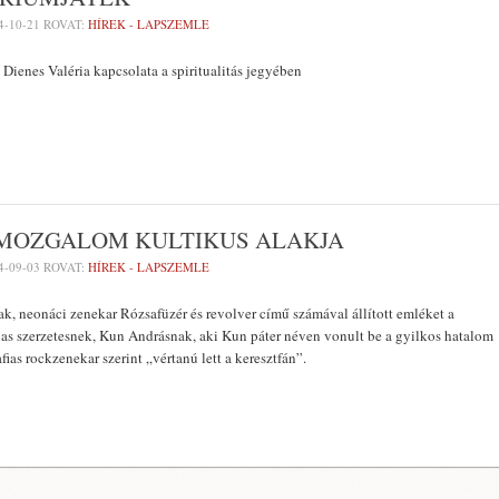
4-10-21
ROVAT:
HÍREK - LAPSZEMLE
 Dienes Valéria kapcsolata a spiritualitás jegyében
 MOZGALOM KULTIKUS ALAKJA
4-09-03
ROVAT:
HÍREK - LAPSZEMLE
, neonáci zenekar Rózsafüzér és revolver című számával állított emléket a
ilas szerzetesnek, Kun Andrásnak, aki Kun páter néven vonult be a gyilkos hatalom
afias rockzenekar szerint „vértanú lett a keresztfán”.