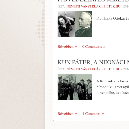
ÍRTA:
NÉMETH VÁNYI KLÁRI / HETEK.HU
-
201
Prohászka Ottokár és
Bővebben
0 Comments
KUN PÁTER, A NEONÁCI
ÍRTA:
NÉMETH VÁNYI KLÁRI / HETEK.HU
-
201
A Romantikus Erőszak
hírhedt, kiugrott ny
történetébe, és a haz
Bővebben
1 Comment