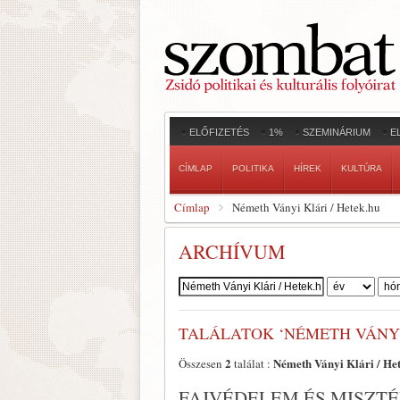
ELŐFIZETÉS
1%
SZEMINÁRIUM
E
CÍMLAP
POLITIKA
HÍREK
KULTÚRA
Címlap
Németh Ványi Klári / Hetek.hu
ARCHÍVUM
Szerző:
TALÁLATOK ‘NÉMETH VÁNYI
2
Németh Ványi Klári / He
Összesen
találat :
FAJVÉDELEM ÉS MISZT