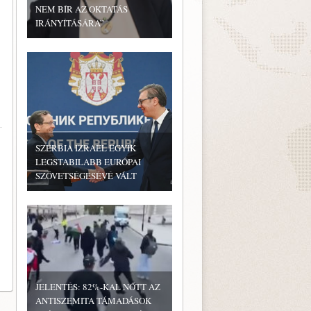
NEM BÍR AZ OKTATÁS
IRÁNYÍTÁSÁRA”
SZERBIA IZRAEL EGYIK
LEGSTABILABB EURÓPAI
SZÖVETSÉGESÉVÉ VÁLT
JELENTÉS: 82%-KAL NŐTT AZ
ANTISZEMITA TÁMADÁSOK