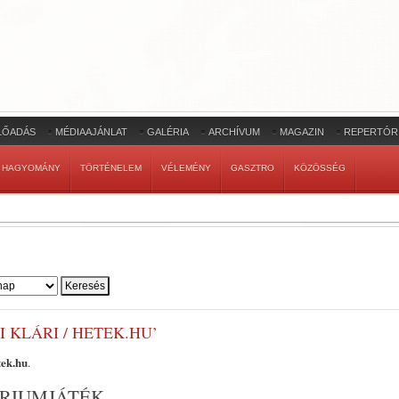
LŐADÁS
MÉDIAAJÁNLAT
GALÉRIA
ARCHÍVUM
MAGAZIN
REPERTÓR
HAGYOMÁNY
TÖRTÉNELEM
VÉLEMÉNY
GASZTRO
KÖZÖSSÉG
 KLÁRI / HETEK.HU’
tek.hu
.
ÉRIUMJÁTÉK