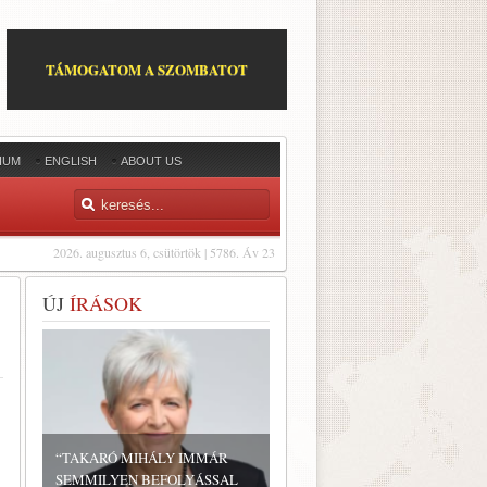
TÁMOGATOM A SZOMBATOT
IUM
ENGLISH
ABOUT US
2026. augusztus 6, csütörtök | 5786. Áv 23
ÚJ
ÍRÁSOK
“TAKARÓ MIHÁLY IMMÁR
SEMMILYEN BEFOLYÁSSAL