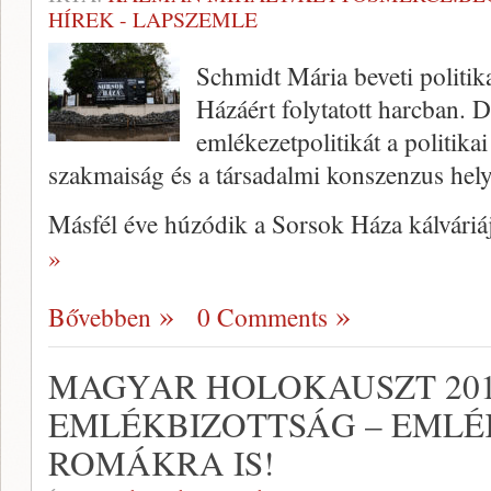
HÍREK - LAPSZEMLE
Schmidt Mária beveti politik
Házáért folytatott harcban. D
emlékezetpolitikát a politik
szakmaiság és a társadalmi konszenzus hely
Másfél éve húzódik a Sorsok Háza kálváriáj
»
Bővebben
0 Comments
MAGYAR HOLOKAUSZT 20
EMLÉKBIZOTTSÁG – EML
ROMÁKRA IS!