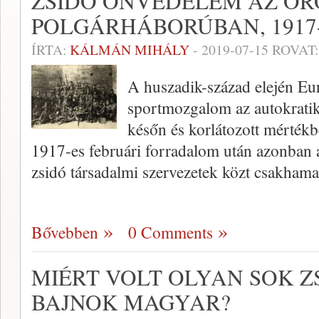
ZSIDÓ ÖNVÉDELEM AZ OR
POLGÁRHÁBORÚBAN, 1917-
ÍRTA:
KÁLMÁN MIHÁLY
-
2019-07-15
ROVAT
A huszadik-század elején Eur
sportmozgalom az autokratik
későn és korlátozott mértékb
1917-es februári forradalom után azonba
zsidó társadalmi szervezetek közt csakham
Bővebben
0 Comments
MIÉRT VOLT OLYAN SOK Z
BAJNOK MAGYAR?