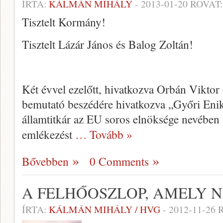
ÍRTA:
KÁLMÁN MIHÁLY
-
2013-01-20
ROVAT
Tisztelt Kormány!
Tisztelt Lázár János és Balog Zoltán!
Két évvel ezelőtt, hivatkozva Orbán Viktor 
bemutató beszédére hivatkozva „Győri Enik
államtitkár az EU soros elnöksége nevében 
emlékezést
… Tovább »
Bővebben
0 Comments
A FELHŐOSZLOP, AMELY 
ÍRTA:
KÁLMÁN MIHÁLY / HVG
-
2012-11-26
R