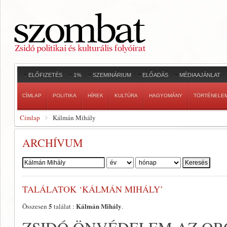
ELŐFIZETÉS
1%
SZEMINÁRIUM
ELŐADÁS
MÉDIAAJÁNLAT
CÍMLAP
POLITIKA
HÍREK
KULTÚRA
HAGYOMÁNY
TÖRTÉNELE
Címlap
Kálmán Mihály
ARCHÍVUM
Szerző:
TALÁLATOK ‘KÁLMÁN MIHÁLY’
5
Kálmán Mihály
Összesen
találat :
.