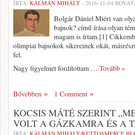
ÍRTA:
KÁLMÁN MIHÁLY
-
2016-11-04
ROVAT
Bolgár Dániel Miért van oly
bajnok? című írása olyan témá
magam is írtam.[1] Cikkemb
olimpiai bajnokok sikereinek okát, másrészt
fel.
Nagy figyelmet fordítottam
… Tovább »
Bővebben
1 Comment
KOCSIS MÁTÉ SZERINT „M
VOLT A GÁZKAMRA ÉS A 
ÍRTA:
KÁLMÁN MIHÁLY/KETTOSMERCE.BL