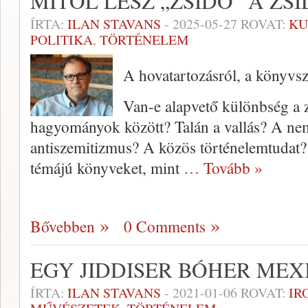
MITŐL LESZ „ZSIDÓ” A ZS
ÍRTA:
ILAN STAVANS
-
2025-05-27
ROVAT:
KU
POLITIKA
,
TÖRTÉNELEM
A hovatartozásról, a könyvsz
Van-e alapvető különbség a 
hagyományok között? Talán a vallás? A nem
antiszemitizmus? A közös történelemtudat?
témájú könyveket, mint
… Tovább »
Bővebben
0 Comments
EGY JIDDISER BÓHER ME
ÍRTA:
ILAN STAVANS
-
2021-01-06
ROVAT:
IR