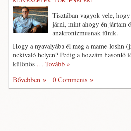
MŰVÉSZETEK
,
TÖRTÉNELEM
Tisztában vagyok vele, hogy
járni, mint ahogy én jártam 
anakronizmusnak tűnik.
Hogy a nyavalyába él meg a mame-loshn (j
nekivaló helyen? Pedig a hozzám hasonló 
különös
… Tovább »
Bővebben
0 Comments