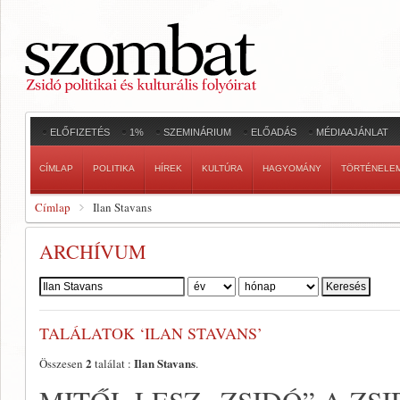
ELŐFIZETÉS
1%
SZEMINÁRIUM
ELŐADÁS
MÉDIAAJÁNLAT
CÍMLAP
POLITIKA
HÍREK
KULTÚRA
HAGYOMÁNY
TÖRTÉNELE
Címlap
Ilan Stavans
ARCHÍVUM
Szerző:
TALÁLATOK ‘ILAN STAVANS’
2
Ilan Stavans
Összesen
találat :
.