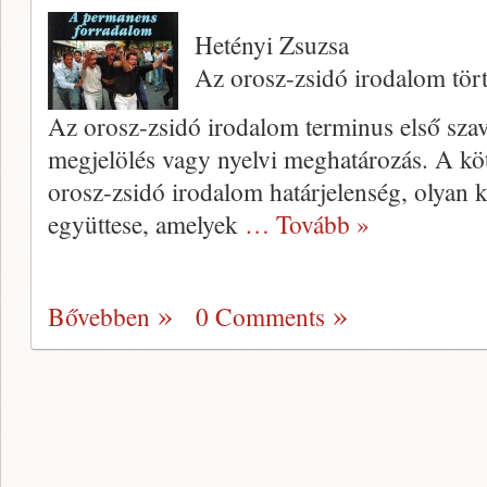
Hetényi Zsuzsa
Az orosz-zsidó irodalom tör
Az orosz-zsidó irodalom terminus első sza
megjelölés vagy nyelvi meghatározás. A kötőj
orosz-zsidó irodalom határ­jelenség, olyan
együttese, amelyek
… Tovább »
Bővebben
0 Comments