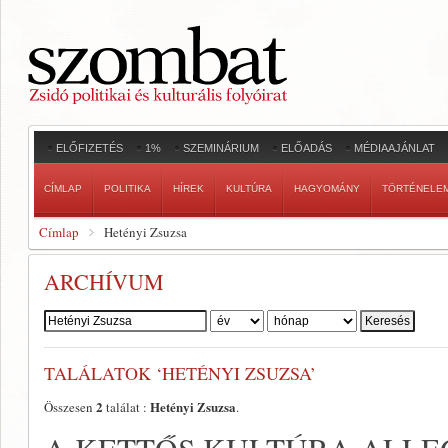
ELŐFIZETÉS
1%
SZEMINÁRIUM
ELŐADÁS
MÉDIAAJÁNLAT
CÍMLAP
POLITIKA
HÍREK
KULTÚRA
HAGYOMÁNY
TÖRTÉNELE
Címlap
Hetényi Zsuzsa
ARCHÍVUM
Szerző:
TALÁLATOK ‘HETÉNYI ZSUZSA’
2
Hetényi Zsuzsa
Összesen
találat :
.