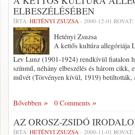
A KETTŐS KULTÚRA ALLE
ELBESZÉLÉSÉBEN
ÍRTA:
HETÉNYI ZSUZSA
-
2000-12-01
ROVAT:
Hetényi Zsuzsa
A kettős kultúra allegóriája
Lev Lunz (1901-1924) rendkívül fia­talon h
szín­mű, néhány elbeszélés és három cikk, e
művét (Törvényen kívül, 1919) betiltották, 
Bővebben
0 Comments
AZ OROSZ-ZSIDÓ IRODAL
ÍRTA:
HETÉNYI ZSUZSA
-
2000-11-01
ROVAT: