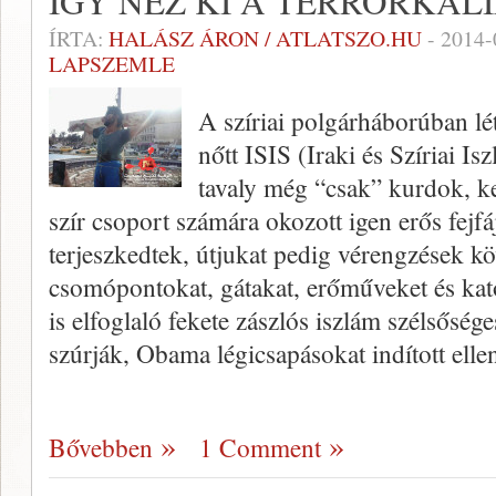
ÍGY NÉZ KI A TERRORKAL
ÍRTA:
HALÁSZ ÁRON / ATLATSZO.HU
-
2014-
LAPSZEMLE
A szíriai polgárháborúban lét
nőtt ISIS (Iraki és Szíriai I
tavaly még “csak” kurdok, ke
szír csoport számára okozott igen erős fejf
terjeszkedtek, útjukat pedig vérengzések köv
csomópontokat, gátakat, erőműveket és kato
is elfoglaló fekete zászlós iszlám szélsősé
szúrják, Obama légicsapásokat indított elle
Bővebben
1 Comment