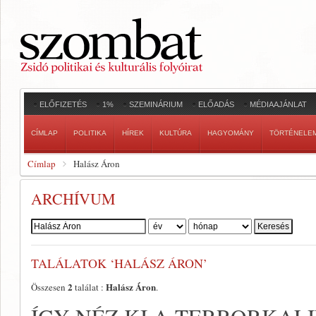
ELŐFIZETÉS
1%
SZEMINÁRIUM
ELŐADÁS
MÉDIAAJÁNLAT
CÍMLAP
POLITIKA
HÍREK
KULTÚRA
HAGYOMÁNY
TÖRTÉNELE
Címlap
Halász Áron
ARCHÍVUM
Szerző:
TALÁLATOK ‘HALÁSZ ÁRON’
2
Halász Áron
Összesen
találat :
.