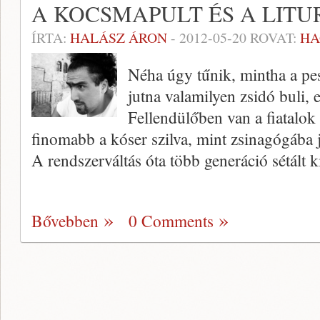
A KOCSMAPULT ÉS A LITU
ÍRTA:
HALÁSZ ÁRON
-
2012-05-20
ROVAT:
H
Néha úgy tűnik, mintha a pe
jutna valamilyen zsidó buli, 
Fellendülőben van a fiatalok
finomabb a kóser szilva, mint zsinagógába 
A rendszerváltás óta több generáció sétált k
Bővebben
0 Comments