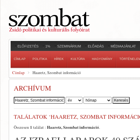
ELŐFIZETÉS
1%
SZEMINÁRIUM
ELŐADÁS
MÉDIAAJÁNLAT
CÍMLAP
POLITIKA
HÍREK
KULTÚRA
HAGYOMÁNY
TÖRTÉNELE
Címlap
Haaretz, Szombat információ
ARCHÍVUM
Szerző:
TALÁLATOK ‘HAARETZ, SZOMBAT INFORMÁCI
1
Haaretz, Szombat információ
Összesen
találat :
.