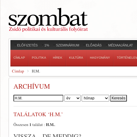
ELŐFIZETÉS
1%
SZEMINÁRIUM
ELŐADÁS
MÉDIAAJÁNLAT
CÍMLAP
POLITIKA
HÍREK
KULTÚRA
HAGYOMÁNY
TÖRTÉNELE
Címlap
H.M.
ARCHÍVUM
Szerző:
TALÁLATOK ‘H.M.’
1
H.M.
Összesen
találat :
.
VISSZA – DE MEDDIG?