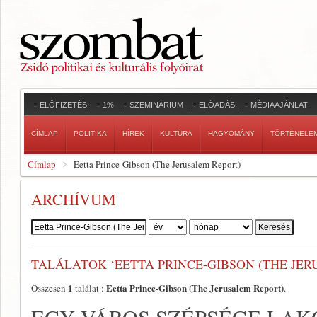
ELŐFIZETÉS
1%
SZEMINÁRIUM
ELŐADÁS
MÉDIAAJÁNLAT
CÍMLAP
POLITIKA
HÍREK
KULTÚRA
HAGYOMÁNY
TÖRTÉNELE
Címlap
Eetta Prince-Gibson (The Jerusalem Report)
ARCHÍVUM
Szerző:
TALÁLATOK ‘EETTA PRINCE-GIBSON (THE JER
1
Eetta Prince-Gibson (The Jerusalem Report)
Összesen
találat :
.