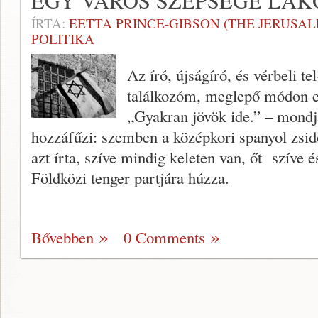
EGY VÁROS SZÉPSÉGE LAK
ÍRTA:
EETTA PRINCE-GIBSON (THE JERUSA
POLITIKA
Az író, újságíró, és vérbeli t
találkozóm, meglepő módon e
„Gyakran jövök ide.” – mondja
hozzáfűzi: szemben a középkori spanyol zsidó
azt írta, szíve mindig keleten van, őt szíve é
Földközi tenger partjára húzza.
Bővebben
0 Comments