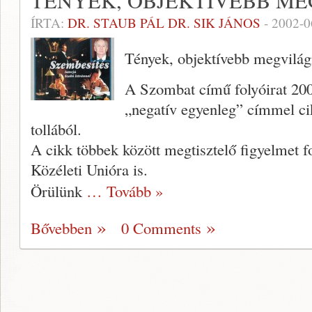
TÉNYEK, OBJEKTÍVEBB ME
ÍRTA:
DR. STAUB PÁL DR. SIK JÁNOS
-
2002-0
Tények, objektívebb megvilág
A Szombat című folyóirat 200
„negatív egyen­leg” címmel ci
tollából.
A cikk többek között megtisztelő fi­gyelmet f
Közéleti Unióra is.
Örülünk
… Tovább »
Bővebben
0 Comments