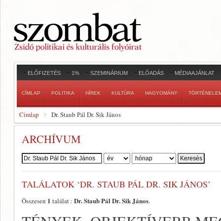
ELŐFIZETÉS
1%
SZEMINÁRIUM
ELŐADÁS
MÉDIAAJÁNLAT
CÍMLAP
POLITIKA
HÍREK
KULTÚRA
HAGYOMÁNY
TÖRTÉNELE
Címlap
Dr. Staub Pál Dr. Sik János
ARCHÍVUM
Szerző:
TALÁLATOK ‘DR. STAUB PÁL DR. SIK JÁNOS’
1
Dr. Staub Pál Dr. Sik János
Összesen
találat :
.