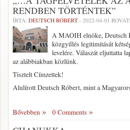
„…A TAGFELVÉTELEK AZ 
RENDBEN TÖRTÉNTEK”
ÍRTA:
DEUTSCH RÓBERT
-
2022-04-01
ROVAT
A MAOIH elnöke, Deutsch Ró
közgyűlés legitimitását kéts
levelére. Válaszát eljuttatta
az alábbiakban közlünk.
Tisztelt Címzettek!
Alulírott Deutsch Róbert, mint a Magyar
Bővebben
0 Comments