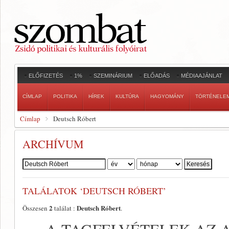
ELŐFIZETÉS
1%
SZEMINÁRIUM
ELŐADÁS
MÉDIAAJÁNLAT
CÍMLAP
POLITIKA
HÍREK
KULTÚRA
HAGYOMÁNY
TÖRTÉNELE
Címlap
Deutsch Róbert
ARCHÍVUM
Szerző:
TALÁLATOK ‘DEUTSCH RÓBERT’
2
Deutsch Róbert
Összesen
találat :
.