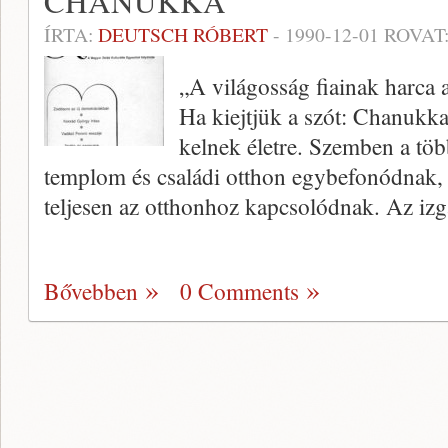
CHANUKKA
ÍRTA:
DEUTSCH RÓBERT
-
1990-12-01
ROVAT
„A világosság fiainak harca a
Ha kiejtjük a szót: Chanukk
kelnek életre. Szemben a tö
templom és családi otthon egybefonódnak,
teljesen az otthon­hoz kapcsolódnak. Az i
Bővebben
0 Comments