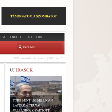
TÁMOGATOM A SZOMBATOT
IUM
ENGLISH
ABOUT US
2026. augusztus 8, szombat | 5786. Áv 26
ÚJ
ÍRÁSOK
TÖBB MINT 100 MILLIÓAN
LÁTTÁK A CEUTAI
VÁLSÁGBÓL GYÁRTOTT