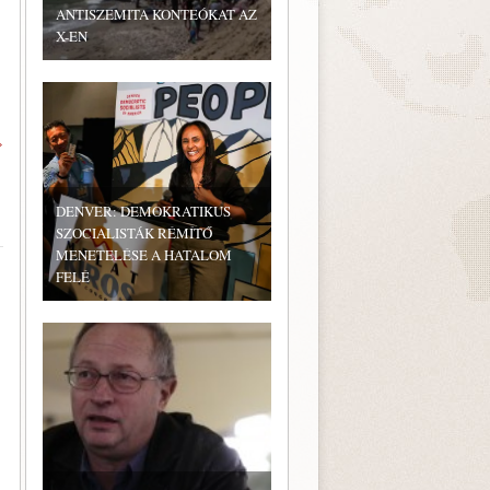
ANTISZEMITA KONTEÓKAT AZ
X-EN
»
DENVER: DEMOKRATIKUS
SZOCIALISTÁK RÉMÍTŐ
MENETELÉSE A HATALOM
FELÉ