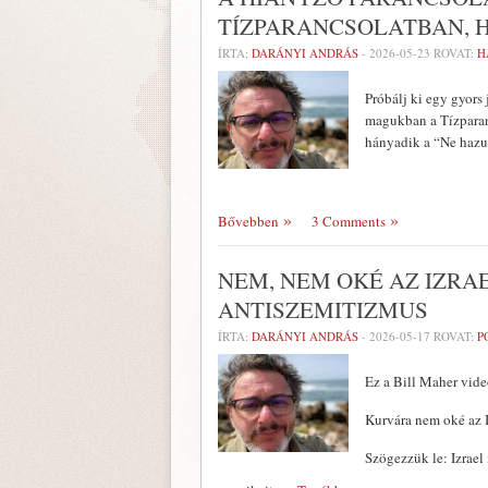
TÍZPARANCSOLATBAN, H
ÍRTA:
DARÁNYI ANDRÁS
-
2026-05-23
ROVAT:
H
Próbálj ki egy gyors
magukban a Tízparanc
hányadik a “Ne hazud
Bővebben
3 Comments
NEM, NEM OKÉ AZ IZRA
ANTISZEMITIZMUS
ÍRTA:
DARÁNYI ANDRÁS
-
2026-05-17
ROVAT:
P
Ez a Bill Maher vide
Kurvára nem oké az Iz
Szögezzük le: Izrael