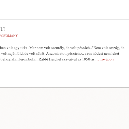
T!
AGYOMÁNY
an volt egy titka. Már nem volt szentély, de volt pészách. / Nem volt ország, de
 volt saját föld, de volt sábát. A szombatot, pészáchot, a ros hódest nem lehet
et elfoglalni, lerombolni. Rabbi Heschel szavaival az 1950-as
… Tovább »