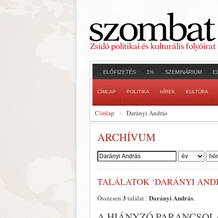
ELŐFIZETÉS
1%
SZEMINÁRIUM
E
CÍMLAP
POLITIKA
HÍREK
KULTÚRA
Címlap
Darányi András
ARCHÍVUM
Szerző:
TALÁLATOK ‘DARÁNYI AND
3
Darányi András
Összesen
találat :
.
A HIÁNYZÓ PARANCSOLA