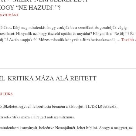
OGY “NE HAZUDJ!”?
AGYOMÁNY
 játékot. Kérj meg mindenkit, hogy csukják be a szemüket, és gondolják végig
solatot. Hányadik az, hogy tiszteld apádat és anyádat? Hányadik a “Ne ölj!”? És
j!”? Aztán csapjuk fel Mózes második könyvét a Jitró hetiszakasznál,
… Tovább 
EL-KRITIKA MÁZA ALÁ REJTETT
OLITIKA
ó tökéletes, egyben felborította bennem a kisborjút: TL/DR következik.
rael-kritika máza alá rejtett antiszemitizmus.
 mindenkori kormányát, beleértve Netanjáhuét, lehet bírálni. Ahogy a magyart, az