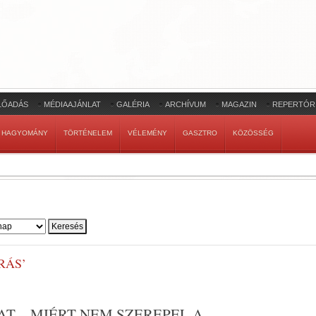
LŐADÁS
MÉDIAAJÁNLAT
GALÉRIA
ARCHÍVUM
MAGAZIN
REPERTÓR
HAGYOMÁNY
TÖRTÉNELEM
VÉLEMÉNY
GASZTRO
KÖZÖSSÉG
RÁS’
T – MIÉRT NEM SZEREPEL A