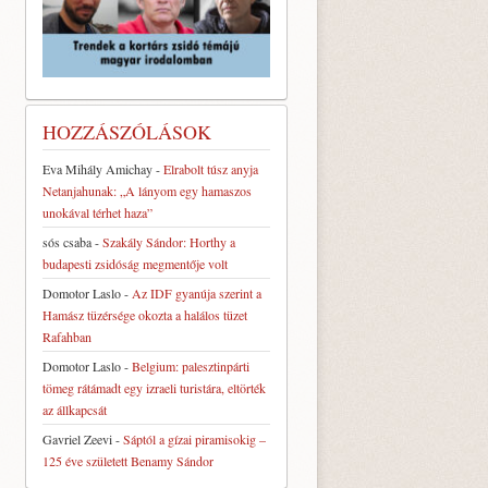
HOZZÁSZÓLÁSOK
Eva Mihály Amichay
-
Elrabolt túsz anyja
Netanjahunak: „A lányom egy hamaszos
unokával térhet haza”
sós csaba
-
Szakály Sándor: Horthy a
budapesti zsidóság megmentője volt
Domotor Laslo
-
Az IDF gyanúja szerint a
Hamász tüzérsége okozta a halálos tüzet
Rafahban
Domotor Laslo
-
Belgium: palesztinpárti
tömeg rátámadt egy izraeli turistára, eltörték
az állkapcsát
Gavriel Zeevi
-
Sáptól a gízai piramisokig –
125 éve született Benamy Sándor