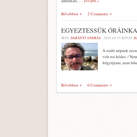
amerikait,
… Tovább »
Bővebben
2 Comments
EGYEZTESSÜK ÓRÁINKA
ÍRTA:
DARÁNYI ANDRÁS
-
2026-04-19
ROVAT:
H
A zsidó népnek azonb
volt ros hódes. / Nem
felgyújtani, nem leh
Bővebben
0 Comments