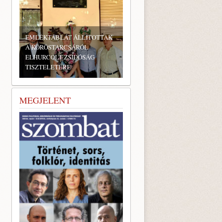
EMLÉKTÁBLÁT ÁLLÍTOTTAK
A KÖRÖSTARCSÁRÓL
ELHURCOLT ZSIDÓSÁG
TISZTELETÉRE
MEGJELENT