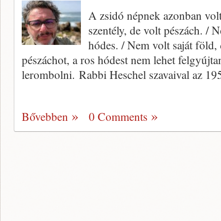
A zsidó népnek azonban volt
szentély, de volt pészách. / 
hódes. / Nem volt saját föld,
pészáchot, a ros hódest nem lehet felgyújtan
lerombolni. Rabbi Heschel szavaival az 19
Bővebben
0 Comments