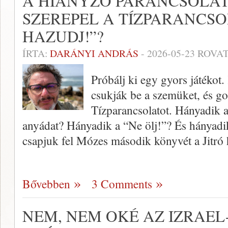
A HIÁNYZÓ PARANCSOLAT
SZEREPEL A TÍZPARANCSO
HAZUDJ!”?
ÍRTA:
DARÁNYI ANDRÁS
-
2026-05-23
ROVAT
Próbálj ki egy gyors játékot
csukják be a szemüket, és g
Tízparancsolatot. Hányadik a
anyádat? Hányadik a “Ne ölj!”? És hányadi
csapjuk fel Mózes második könyvét a Jitró 
Bővebben
3 Comments
NEM, NEM OKÉ AZ IZRAEL