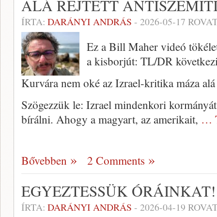
ALÁ REJTETT ANTISZEMIT
ÍRTA:
DARÁNYI ANDRÁS
-
2026-05-17
ROVAT
Ez a Bill Maher videó tökéle
a kisborjút: TL/DR következ
Kurvára nem oké az Izrael-kritika máza alá 
Szögezzük le: Izrael mindenkori kormányát,
bírálni. Ahogy a magyart, az amerikait,
… 
Bővebben
2 Comments
EGYEZTESSÜK ÓRÁINKAT!
ÍRTA:
DARÁNYI ANDRÁS
-
2026-04-19
ROVAT