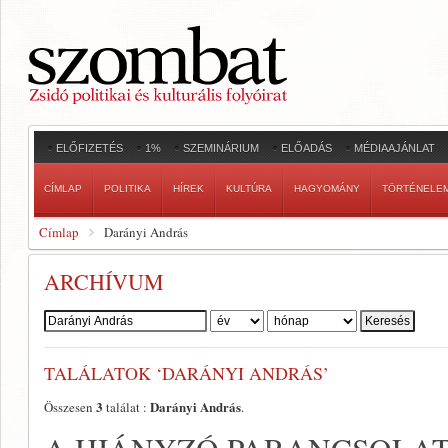
ELŐFIZETÉS
1%
SZEMINÁRIUM
ELŐADÁS
MÉDIAAJÁNLAT
CÍMLAP
POLITIKA
HÍREK
KULTÚRA
HAGYOMÁNY
TÖRTÉNELE
Címlap
Darányi András
ARCHÍVUM
Szerző:
TALÁLATOK ‘DARÁNYI ANDRÁS’
3
Darányi András
Összesen
találat :
.