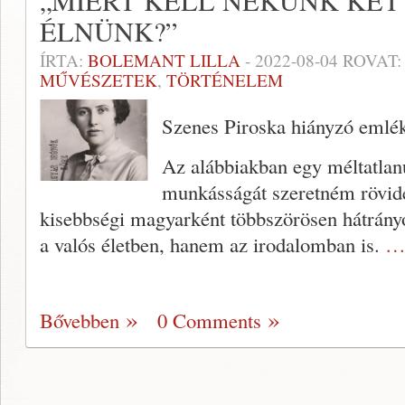
„MIÉRT KELL NEKÜNK KÉT
ÉLNÜNK?”
ÍRTA:
BOLEMANT LILLA
-
2022-08-04
ROVAT
MŰVÉSZETEK
,
TÖRTÉNELEM
Szenes Piroska hiányzó emlé
Az alábbiakban egy méltatlanul
munkásságát szeretném rövide
kisebbségi magyarként többszörösen hátrányo
a valós életben, hanem az irodalomban is.
… 
Bővebben
0 Comments