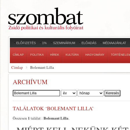
ELŐFIZETÉS
1%
SZEMINÁRIUM
ELŐADÁS
MÉDIAAJÁNLAT
CÍMLAP
POLITIKA
HÍREK
KULTÚRA
HAGYOMÁNY
TÖRTÉNELE
Címlap
Bolemant Lilla
ARCHÍVUM
Szerző:
TALÁLATOK ‘BOLEMANT LILLA’
1
Bolemant Lilla
Összesen
találat :
.