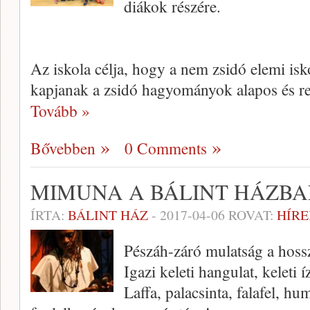
diákok részére.
Az iskola célja, hogy a nem zsidó elemi isk
kapjanak a zsidó hagyományok alapos és r
Tovább »
Bővebben
0 Comments
MIMUNA A BÁLINT HÁZB
ÍRTA:
BÁLINT HÁZ
-
2017-04-06
ROVAT:
HÍRE
Pészáh-záró mulatság a hoss
Igazi keleti hangulat, keleti
Laffa, palacsinta, falafel, h