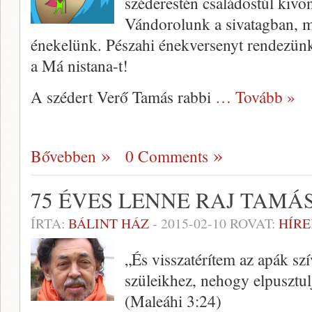
széderestén családostúl kiv
Vándorolunk a sivatagban, m
énekelünk. Pészahi énekversenyt rendezün
a Má nistana-t!
A szédert Verő Tamás rabbi
… Tovább »
Bővebben
0 Comments
75 ÉVES LENNE RAJ TAMÁ
ÍRTA:
BÁLINT HÁZ
-
2015-02-10
ROVAT:
HÍRE
„És visszatérítem az apák szí
szüleikhez, nehogy elpusztul
(Maleáhi 3:24)