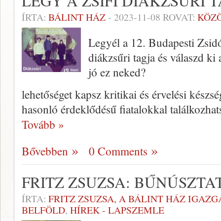
LÉGY A ZSIFI DIÁKZSŰRI 
ÍRTA:
BÁLINT HÁZ
-
2023-11-08
ROVAT:
KÖZ
Legyél a 12. Budapesti Zsidó 
diákzsűri tagja és válaszd ki
jó ez neked?
lehetőséget kapsz kritikai és érvelési készsé
hasonló érdeklődésű fiatalokkal találkozhat
Tovább »
Bővebben
0 Comments
FRITZ ZSUZSA: BŰNÚSZTAT
ÍRTA:
FRITZ ZSUZSA, A BÁLINT HÁZ IGAZG
BELFÖLD
,
HÍREK - LAPSZEMLE