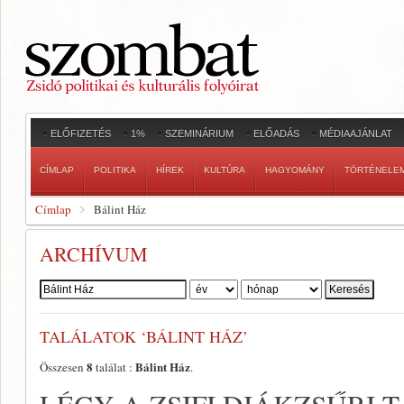
ELŐFIZETÉS
1%
SZEMINÁRIUM
ELŐADÁS
MÉDIAAJÁNLAT
CÍMLAP
POLITIKA
HÍREK
KULTÚRA
HAGYOMÁNY
TÖRTÉNELE
Címlap
Bálint Ház
ARCHÍVUM
Szerző:
TALÁLATOK ‘BÁLINT HÁZ’
8
Bálint Ház
Összesen
találat :
.