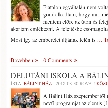
Fiatalon egyáltalán nem volt
gondolkodtam, hogy mit miért
mentem előre az úton és fele
akartam emlékezni. A felejtésbe csomagolt
Most így az emberélet útjának felén is
… To
Bővebben
0 Comments
DÉLUTÁNI ISKOLA A BÁLI
ÍRTA:
BÁLINT HÁZ
-
2018-08-30
ROVAT:
KÖZ
A Bálint Ház szeptembertől új
nevű programját az elemis (1-