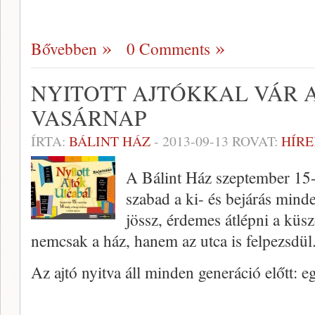
Bővebben
0 Comments
NYITOTT AJTÓKKAL VÁR A
VASÁRNAP
ÍRTA:
BÁLINT HÁZ
-
2013-09-13
ROVAT:
HÍRE
A Bálint Ház szeptember 15-é
szabad a ki- és bejárás min
jössz, érdemes átlépni a küs
nemcsak a ház, hanem az utca is felpezsdü
Az ajtó nyitva áll minden generáció előtt: e