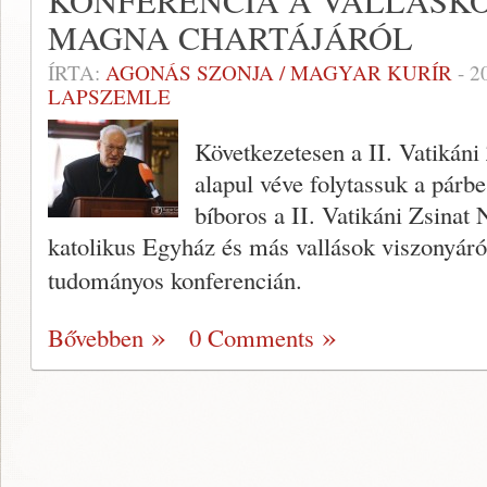
KONFERENCIA A VALLÁSKÖ
MAGNA CHARTÁJÁRÓL
ÍRTA:
AGONÁS SZONJA / MAGYAR KURÍR
-
2
LAPSZEMLE
Következetesen a II. Vatikáni
alapul véve folytassuk a párb
bíboros a II. Vatikáni Zsinat 
katolikus Egyház és más vallások viszonyár
tudományos konferencián.
Bővebben
0 Comments