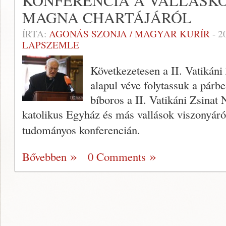
KONFERENCIA A VALLÁSKÖ
MAGNA CHARTÁJÁRÓL
ÍRTA:
AGONÁS SZONJA / MAGYAR KURÍR
-
2
LAPSZEMLE
Következetesen a II. Vatikáni
alapul véve folytassuk a párb
bíboros a II. Vatikáni Zsinat 
katolikus Egyház és más vallások viszonyár
tudományos konferencián.
Bővebben
0 Comments