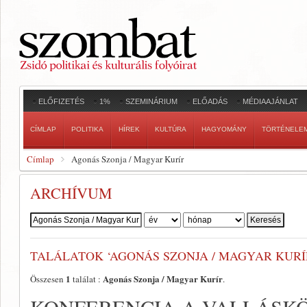
ELŐFIZETÉS
1%
SZEMINÁRIUM
ELŐADÁS
MÉDIAAJÁNLAT
CÍMLAP
POLITIKA
HÍREK
KULTÚRA
HAGYOMÁNY
TÖRTÉNELE
Címlap
Agonás Szonja / Magyar Kurír
ARCHÍVUM
Szerző:
TALÁLATOK ‘AGONÁS SZONJA / MAGYAR KURÍ
1
Agonás Szonja / Magyar Kurír
Összesen
találat :
.