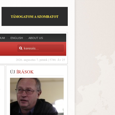
TÁMOGATOM A SZOMBATOT
IUM
ENGLISH
ABOUT US
2026. augusztus 7, péntek | 5786. Áv 25
ÚJ
ÍRÁSOK