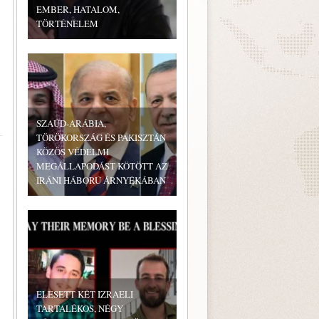
EMBER, HATALOM,
TÖRTÉNELEM
SZAÚD-ARÁBIA,
TÖRÖKORSZÁG ÉS PAKISZTÁN
KÖZÖS VÉDELMI
MEGÁLLAPODÁST KÖTÖTT AZ
IRÁNI HÁBORÚ ÁRNYÉKÁBAN
ELESETT KÉT IZRAELI
TARTALÉKOS, NÉGY