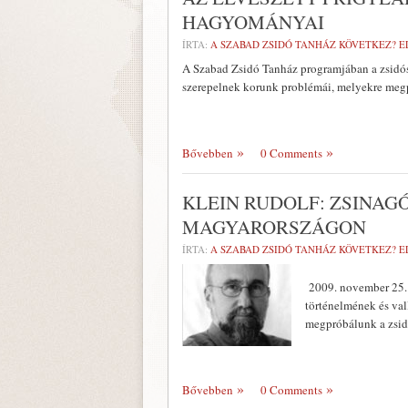
HAGYOMÁNYAI
ÍRTA:
A SZABAD ZSIDÓ TANHÁZ KÖVETKEZ? E
A Szabad Zsidó Tanház programjában a zsidósá
szerepelnek korunk problémái, melyekre megpr
Bővebben
0 Comments
KLEIN RUDOLF: ZSINAGÓ
MAGYARORSZÁGON
ÍRTA:
A SZABAD ZSIDÓ TANHÁZ KÖVETKEZ? E
2009. november 25. 
történelmének és val
megpróbálunk a zsidó
Bővebben
0 Comments