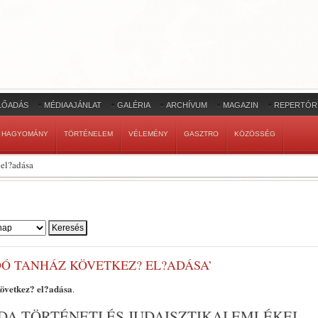
LŐADÁS
MÉDIAAJÁNLAT
GALÉRIA
ARCHÍVUM
MAGAZIN
REPERTÓR
HAGYOMÁNY
TÖRTÉNELEM
VÉLEMÉNY
GASZTRO
KÖZÖSSÉG
el?adása
DÓ TANHÁZ KÖVETKEZ? EL?ADÁSA’
övetkez? el?adása
.
A TÖRTÉNETI ÉS JUDAISZTIKAI EMLÉKEI,