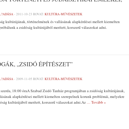
L?ADÁSA
-
2011-10-23
ROVAT:
KULTÚRA-MŰVÉSZETEK
g kultúrájának, történelmének és vallásának alapkérdései mellett kiemelten
óbálunk a zsidóság kultúrájából merített, korszerű válaszokat adni.
GÁK, „ZSIDÓ ÉPÍTÉSZET”
L?ADÁSA
-
2009-11-05
ROVAT:
KULTÚRA-MŰVÉSZETEK
szerda, 18:00 óraA Szabad Zsidó Tanház programjában a zsidóság kultúrájának,
lásának alapkérdései mellett kiemelten szerepelnek korunk problémái, melyekre
ság kultúrájából merített, korszerű válaszokat adni.Az
… Tovább »