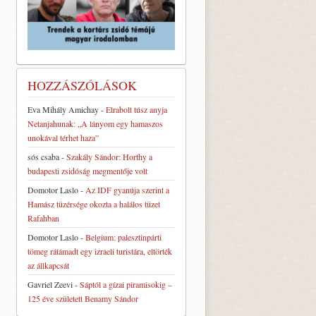
HOZZÁSZÓLÁSOK
Eva Mihály Amichay
-
Elrabolt túsz anyja
Netanjahunak: „A lányom egy hamaszos
unokával térhet haza”
sós csaba
-
Szakály Sándor: Horthy a
budapesti zsidóság megmentője volt
Domotor Laslo
-
Az IDF gyanúja szerint a
Hamász tüzérsége okozta a halálos tüzet
Rafahban
Domotor Laslo
-
Belgium: palesztinpárti
tömeg rátámadt egy izraeli turistára, eltörték
az állkapcsát
Gavriel Zeevi
-
Sáptól a gízai piramisokig –
125 éve született Benamy Sándor