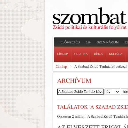
ELŐFIZETÉS
1%
SZEMINÁRIUM
E
CÍMLAP
POLITIKA
HÍREK
KULTÚRA
Címlap
A Szabad Zsidó Tanház következ? 
ARCHÍVUM
Szerző:
TALÁLATOK ‘A SZABAD ZSI
2
A Szabad Zsidó Tanház k
Összesen
találat :
AZ ELVESZETT FRIGYLÁD