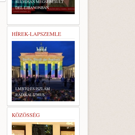
SÚLYOSAN MEGSEBESÜLT
DÉL-LIBANONBAN
HÍREK-LAPSZEMLE
LMBTQ ÉS ISZLÁM
RADIKALIZMUS
KÖZÖSSÉG