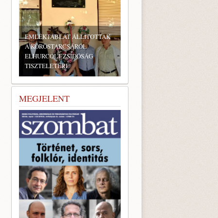
EMLÉKTÁBLÁT ÁLLÍTOTTAK
A KÖRÖSTARCSÁRÓL
ELHURCOLT ZSIDÓSÁG
TISZTELETÉRE
MEGJELENT