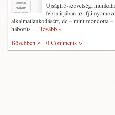
Újságíró-szövetségi munkahe
febru­árjában az ifjú nyomozó
alkalmatlan­kodásért, de – mint mondotta – 
há­borús
… Tovább »
Bővebben
0 Comments