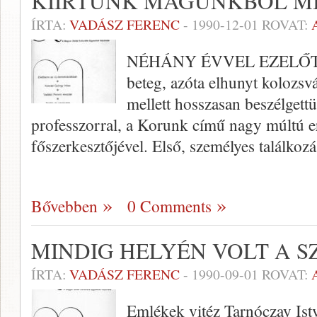
KIÍRTUNK MAGUNKBÓL M
ÍRTA:
VADÁSZ FERENC
-
1990-12-01
ROVAT:
NÉHÁNY ÉVVEL EZELŐTT, a
beteg, azóta elhunyt kolozsvá
mellett hosszasan beszélgett
professzorral, a Korunk című nagy múltú er­
főszerkesztőjével. Első, személyes talál­ko
Bővebben
0 Comments
MINDIG HELYÉN VOLT A S
ÍRTA:
VADÁSZ FERENC
-
1990-09-01
ROVAT:
Emlékek vitéz Tarnóczay Istv