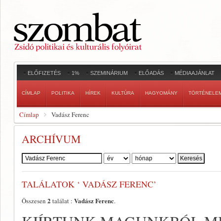
ELŐFIZETÉS
1%
SZEMINÁRIUM
ELŐADÁS
MÉDIAAJÁNLAT
CÍMLAP
POLITIKA
HÍREK
KULTÚRA
HAGYOMÁNY
TÖRTÉNELE
Címlap
Vadász Ferenc
ARCHÍVUM
Szerző:
TALÁLATOK ‘ VADÁSZ FERENC’
2
Vadász Ferenc
Összesen
találat :
.