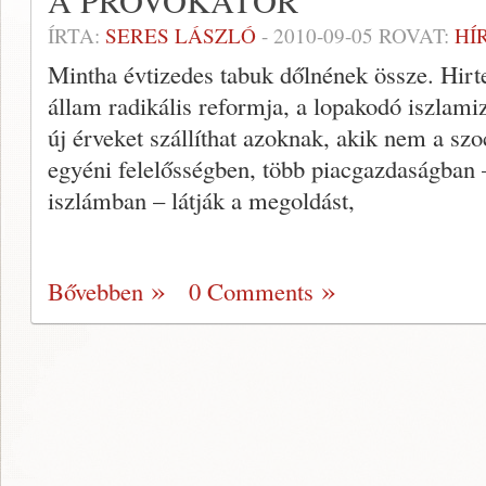
A PROVOKÁTOR
ÍRTA:
SERES LÁSZLÓ
-
2010-09-05
ROVAT:
HÍ
Mintha évtizedes tabuk dőlnének össze. Hirte
állam radikális reformja, a lopakodó iszlami
új érveket szállíthat azoknak, akik nem a sz
egyéni felelősségben, több piacgazdaságban 
iszlámban – látják a megoldást,
Bővebben
0 Comments