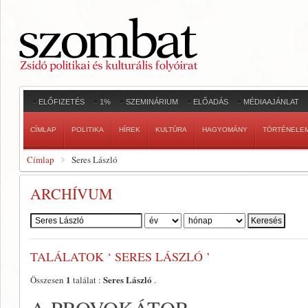
ELŐFIZETÉS
1%
SZEMINÁRIUM
ELŐADÁS
MÉDIAAJÁNLAT
CÍMLAP
POLITIKA
HÍREK
KULTÚRA
HAGYOMÁNY
TÖRTÉNELE
Címlap
Seres László
ARCHÍVUM
Szerző:
TALÁLATOK ‘ SERES LÁSZLÓ ’
1
Seres László
Összesen
találat :
.