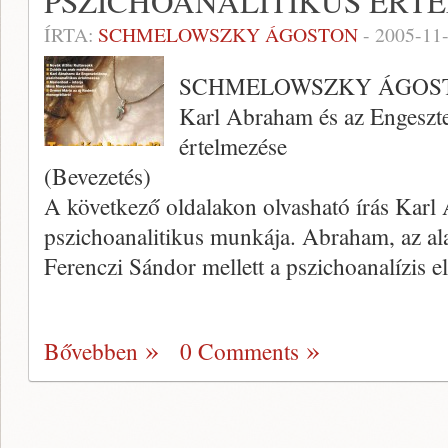
PSZICHOANALITIKUS ÉRT
ÍRTA:
SCHMELOWSZKY ÁGOSTON
-
2005-11
SCHMELOWSZKY ÁGOS
Karl Abraham és az Engeszte
értelmezése
(Bevezetés)
A következő oldalakon olvasható írás Karl
pszichoana­litikus munkája. Abraham, az a
Ferenczi Sándor mellett a pszichoanalízis e
Bővebben
0 Comments