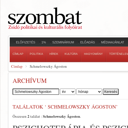
ELŐFIZETÉS
1%
SZEMINÁRIUM
ELŐADÁS
MÉDIAAJÁNLAT
CÍMLAP
POLITIKA
HÍREK
KULTÚRA
HAGYOMÁNY
TÖRTÉNELE
Címlap
Schmelowszky Ágoston
ARCHÍVUM
Szerző:
TALÁLATOK ‘ SCHMELOWSZKY ÁGOSTON’
2
Schmelowszky Ágoston
Összesen
találat :
.