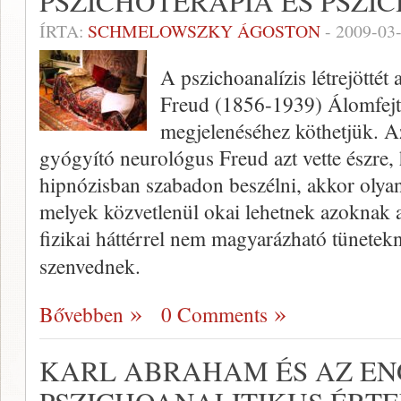
PSZICHOTERÁPIA ÉS PSZI
ÍRTA:
SCHMELOWSZKY ÁGOSTON
-
2009-03
A pszichoanalízis létrejötté
Freud (1856-1939) Álomfej
megjelenéséhez köthetjük. Az
gyógyító neurológus Freud azt vette észre,
hipnózisban szabadon beszélni, akkor olyan
melyek közvetlenül okai lehetnek azoknak 
fizikai háttérrel nem magyarázható tünetek
szenvednek.
Bővebben
0 Comments
KARL ABRAHAM ÉS AZ E