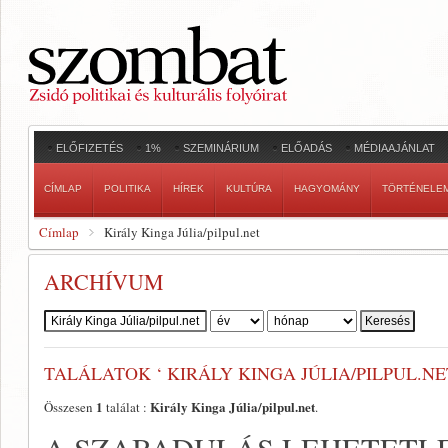
ELŐFIZETÉS
1%
SZEMINÁRIUM
ELŐADÁS
MÉDIAAJÁNLAT
CÍMLAP
POLITIKA
HÍREK
KULTÚRA
HAGYOMÁNY
TÖRTÉNELE
Címlap
Király Kinga Júlia/pilpul.net
ARCHÍVUM
Szerző:
TALÁLATOK ‘ KIRÁLY KINGA JÚLIA/PILPUL.NE
1
Király Kinga Júlia/pilpul.net
Összesen
találat :
.