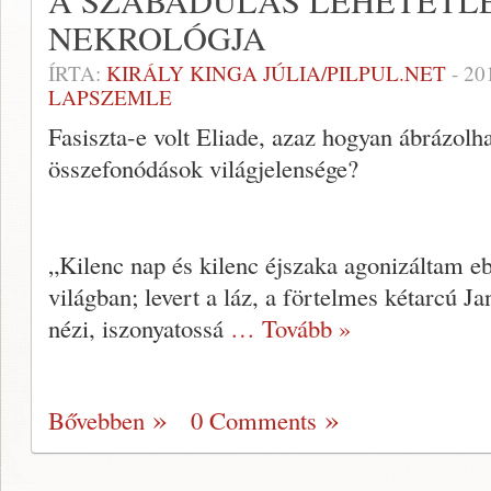
A SZABADULÁS LEHETETL
NEKROLÓGJA
ÍRTA:
KIRÁLY KINGA JÚLIA/PILPUL.NET
-
20
LAPSZEMLE
Fasiszta-e volt Eliade, azaz hogyan ábrázolh
összefonódások világjelensége?
„Kilenc nap és kilenc éjszaka agonizáltam e
világban; levert a láz, a förtelmes kétarcú Jan
nézi, iszonyatossá
… Tovább »
Bővebben
0 Comments