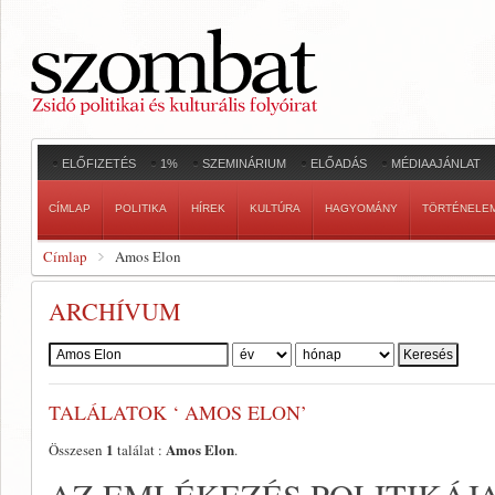
ELŐFIZETÉS
1%
SZEMINÁRIUM
ELŐADÁS
MÉDIAAJÁNLAT
CÍMLAP
POLITIKA
HÍREK
KULTÚRA
HAGYOMÁNY
TÖRTÉNELE
Címlap
Amos Elon
ARCHÍVUM
Szerző:
TALÁLATOK ‘ AMOS ELON’
1
Amos Elon
Összesen
találat :
.