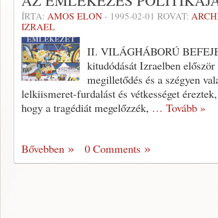
AZ EMLÉKEZÉS POLITIKÁJ
ÍRTA:
AMOS ELON
-
1995-02-01
ROVAT:
ARCH
IZRAEL
II. VILÁGHÁBORÚ BEFEJEZÉ
kitudódását Izraelben először 
megilletődés és a szégyen va
lelkiismeret-furdalást és vétkességet éreztek
hogy a tragédiát megelőzzék,
… Tovább »
Bővebben
0 Comments