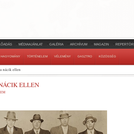
LŐADÁS
MÉDIAAJÁNLAT
GALÉRIA
ARCHÍVUM
MAGAZIN
REPERTÓR
HAGYOMÁNY
TÖRTÉNELEM
VÉLEMÉNY
GASZTRO
KÖZÖSSÉG
a nácik ellen
NÁCIK ELLEN
LEM