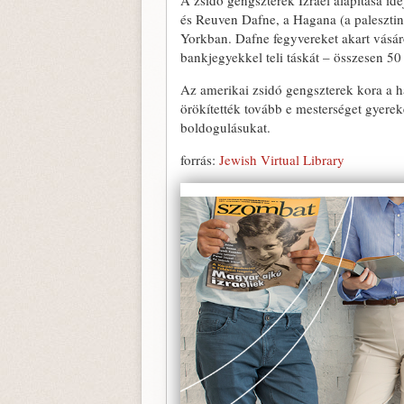
A zsidó gengszterek Izrael alapítása id
és Reuven Dafne, a Hagana (a palesztin
Yorkban. Dafne fegyvereket akart vásár
bankjegyekkel teli táskát – összesen 50 e
Az amerikai zsidó gengszterek kora a h
örökítették tovább e mesterséget gyere
boldogulásukat.
forrás:
Jewish Virtual Library