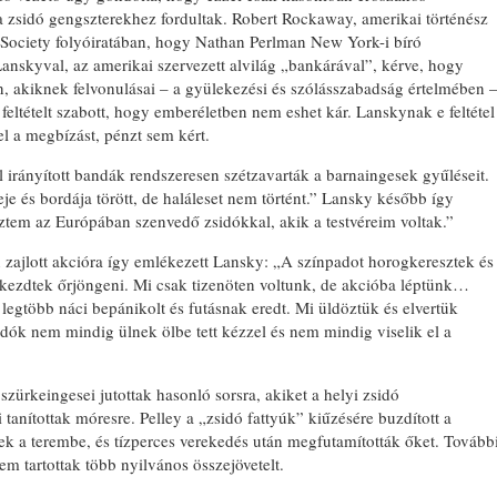
 a zsidó gengszterekhez fordultak. Robert Rockaway, amerikai történész
 Society folyóiratában, hogy Nathan Perlman New York-i bíró
anskyval, az amerikai szervezett alvilág „bankárával”, kérve, hogy
n, akiknek felvonulásai – a gyülekezési és szólásszabadság értelmében 
feltételt szabott, hogy emberéletben nem eshet kár. Lanskynak e feltétel
el a megbízást, pénzt sem kért.
irányított bandák rendszeresen szétzavarták a barnaingesek gyűléseit.
je és bordája törött, de haláleset nem történt.” Lansky később így
eztem az Európában szenvedő zsidókkal, akik a testvéreim voltak.”
zajlott akcióra így emlékezett Lansky: „A színpadot horogkeresztek és
elkezdtek őrjöngeni. Mi csak tizenöten voltunk, de akcióba léptünk…
 legtöbb náci bepánikolt és futásnak eredt. Mi üldöztük és elvertük
ók nem mindig ülnek ölbe tett kézzel és nem mindig viselik el a
ürkeingesei jutottak hasonló sorsra, akiket a helyi zsidó
anítottak móresre. Pelley a „zsidó fattyúk” kiűzésére buzdított a
k a terembe, és tízperces verekedés után megfutamították őket. Tovább
em tartottak több nyilvános összejövetelt.