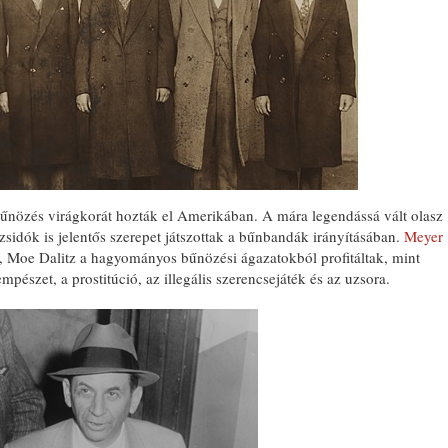
bűnözés virágkorát hozták el Amerikában. A mára legendássá vált olasz
 zsidók is jelentős szerepet játszottak a bűnbandák irányításában.
Meyer
, Moe Dalitz a hagyományos bűnözési ágazatokból profitáltak, mint
pészet, a prostitúció, az illegális szerencsejáték és az uzsora.