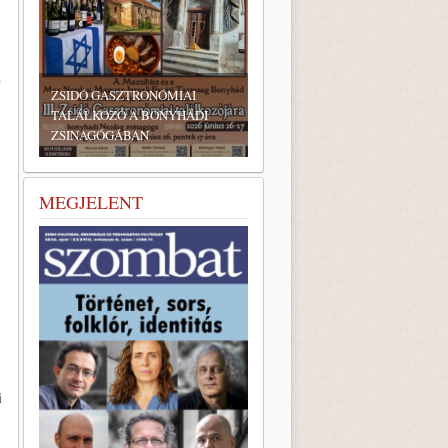
–
ZSIDÓ GASZTRONÓMIAI
TALÁLKOZÓ A BONYHÁDI
ZSINAGÓGÁBAN
MEGJELENT
i