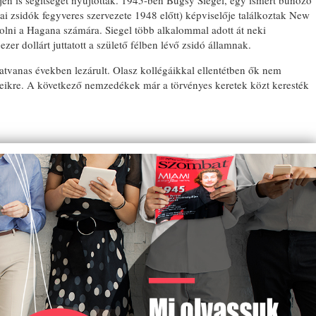
ején is segítséget nyújtottak. 1945-ben Bugsy Siegel, egy ismert bűnöző
ai zsidók fegyveres szervezete 1948 előtt) képviselője találkoztak New
olni a Hagana számára. Siegel több alkalommal adott át neki
zer dollárt juttatott a születő félben lévő zsidó államnak.
atvanas években lezárult. Olasz kollégáikkal ellentétben ők nem
keikre. A következő nemzedékek már a törvényes keretek közt keresték