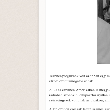
Tevékenységüknek volt azonban egy mási
elkötelezett támogatói voltak.
A 30-as években Amerikában is megjelen
rádióban szónokló lelkipásztor nyíltan
szürkeingesek vonultak az utcákon, ami 
A leplezetlen erőszak láttán számos zs