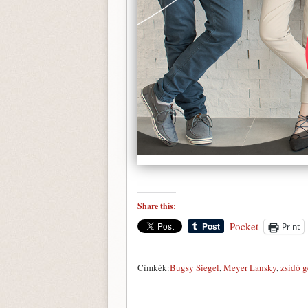
Share this:
Pocket
Print
Címkék:
Bugsy Siegel
,
Meyer Lansky
,
zsidó g