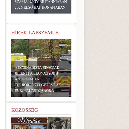
SZÁMA NAGY-BRITANNIÁBAN
2026 ELSŐ HAT HÓNAPJÁBAN
HÍREK-LAPSZEMLE
A DZSIHADISTA ERŐSZAK
JELENTI A LEGNAGYOBB
ANTISZEMITA
TERRORFENYEGETÉST AZ
EURÓPAI ZSIDÓSÁGRA
KÖZÖSSÉG