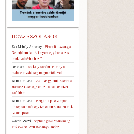
HOZZÁSZÓLÁSOK
Eva Mihály Amichay
-
Elrabolt túsz anyja
Netanjahunak: „A lányom egy hamaszos
unokával térhet haza”
sós csaba
-
Szakály Sándor: Horthy a
budapesti zsidóság megmentője volt
Domotor Laslo
-
Az IDF gyanúja szerint a
Hamász tüzérsége okozta a halálos tüzet
Rafahban
Domotor Laslo
-
Belgium: palesztinpárti
tömeg rátámadt egy izraeli turistára, eltörték
az állkapcsát
Gavriel Zeevi
-
Sáptól a gízai piramisokig –
125 éve született Benamy Sándor