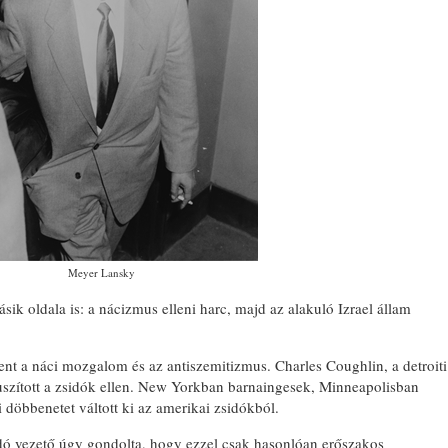
Meyer Lansky
k oldala is: a nácizmus elleni harc, majd az alakuló Izrael állam
t a náci mozgalom és az antiszemitizmus. Charles Coughlin, a detroiti
 uszított a zsidók ellen. New Yorkban barnaingesek, Minneapolisban
döbbenetet váltott ki az amerikai zsidókból.
idó vezető úgy gondolta, hogy ezzel csak hasonlóan erőszakos