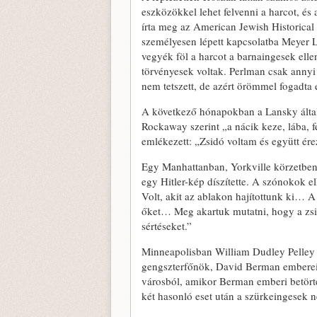
eszközökkel lehet felvenni a harcot, és
írta meg az American Jewish Historical
személyesen lépett kapcsolatba Meyer L
vegyék föl a harcot a barnaingesek elle
törvényesek voltak. Perlman csak annyi 
nem tetszett, de azért örömmel fogadta 
A következő hónapokban a Lansky által 
Rockaway szerint „a nácik keze, lába, fe
emlékezett: „Zsidó voltam és együtt ér
Egy Manhattanban, Yorkville körzetben 
egy Hitler-kép díszítette. A szónokok 
Volt, akit az ablakon hajítottunk ki… A
őket… Meg akartuk mutatni, hogy a zsid
sértéseket.”
Minneapolisban William Dudley Pelley sz
gengszterfőnök, David Berman emberei t
városból, amikor Berman emberi betörte
két hasonló eset után a szürkeingesek n