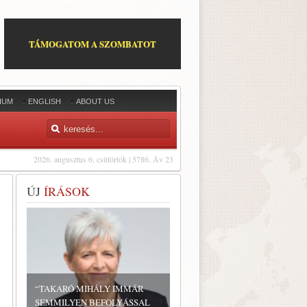
TÁMOGATOM A SZOMBATOT
IUM
ENGLISH
ABOUT US
2026. augusztus 6, csütörtök | 5786. Áv 23
ÚJ
ÍRÁSOK
“TAKARÓ MIHÁLY IMMÁR
SEMMILYEN BEFOLYÁSSAL