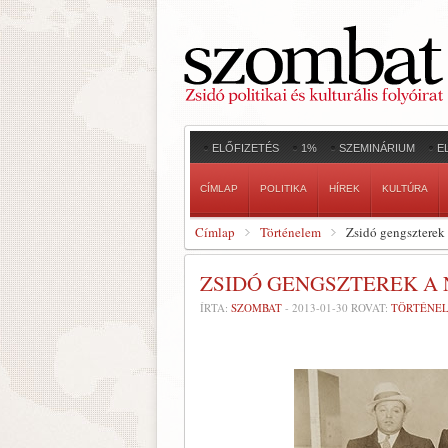
ELŐFIZETÉS
1%
SZEMINÁRIUM
E
CÍMLAP
POLITIKA
HÍREK
KULTÚRA
Címlap
Történelem
Zsidó gengszterek 
ZSIDÓ GENGSZTEREK A 
ÍRTA:
SZOMBAT
-
2013-01-30
ROVAT:
TÖRTÉNE