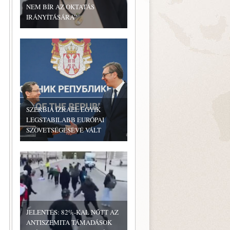
NEM BÍR AZ OKTATÁS
IRÁNYÍTÁSÁRA”
SZERBIA IZRAEL EGYIK
LEGSTABILABB EURÓPAI
SZÖVETSÉGESÉVÉ VÁLT
JELENTÉS: 82%-KAL NŐTT AZ
ANTISZEMITA TÁMADÁSOK