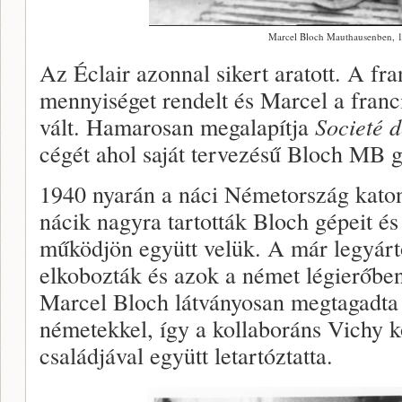
Marcel Bloch Mauthausenben, 
Az Éclair azonnal sikert aratott. A fr
mennyiséget rendelt és Marcel a franc
vált. Hamarosan megalapítja
Societé 
cégét ahol saját tervezésű Bloch MB g
1940 nyarán a náci Németország kato
nácik nagyra tartották Bloch gépeit és 
működjön együtt velük. A már legyárt
elkobozták és azok a német légierőben 
Marcel Bloch látványosan megtagadta
németekkel, így a kollaboráns Vichy
családjával együtt letartóztatta.