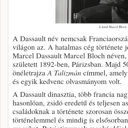
A fiatal Marcel Bloch
A Dassault név nemcsak Franciaorszá
világon az. A hatalmas cég története j
Marcel Dassault Marcel Bloch néven, 
született 1892-ben, Párizsban. Majd 50
önéletrajza
A Talizmán
címmel, amelyi
és egyik kedvenc olvasmányom volt.
A Dassault dinasztia, több francia na
hasonlóan, zsidó eredetű és teljesen a
családoknak a története szorosan össz
történelemmel és mindig is elsősorban