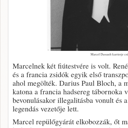
Marcel Dassault karrierje cs
Marcelnek két fiútestvére is volt. Ren
és a francia zsidók egyik első transzp
ahol megölték. Darius Paul Bloch, a má
katona a francia hadsereg tábornoka 
bevonulásakor illegalitásba vonult és a
legendás vezetője lett.
Marcel repülőgyárát elkobozzák, őt ma