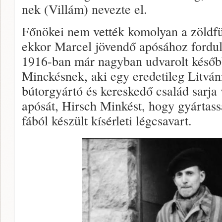
nek (Villám) nevezte el.
Főnökei nem vették komolyan a zöldfül
ekkor Marcel jövendő apósához fordult
1916-ban már nagyban udvarolt későb
Minckésnek, aki egy eredetileg Litvá
bútorgyártó és kereskedő család sarja 
apósát, Hirsch Minkést, hogy gyártass
fából készült kísérleti légcsavart.