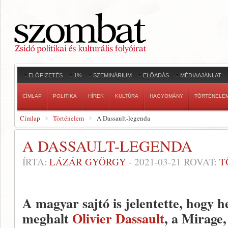
ELŐFIZETÉS
1%
SZEMINÁRIUM
ELŐADÁS
MÉDIAAJÁNLAT
CÍMLAP
POLITIKA
HÍREK
KULTÚRA
HAGYOMÁNY
TÖRTÉNELE
Címlap
Történelem
A Dassault-legenda
A DASSAULT-LEGENDA
ÍRTA:
LÁZÁR GYÖRGY
-
2021-03-21
ROVAT:
T
A magyar sajtó is jelentette, hogy 
meghalt
Olivier Dassault
, a Mirage,