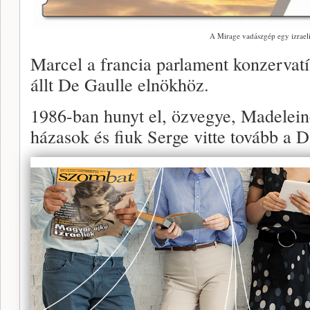
A Mirage vadászgép egy izrael
Marcel a francia parlament konzervatív
állt De Gaulle elnökhöz.
1986-ban hunyt el, özvegye, Madelein
házasok és fiuk Serge vitte tovább a D