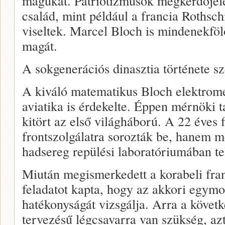
magukat. Patriotizmusok megkérdőjele
család, mint például a francia Rothsch
viseltek. Marcel Bloch is mindenekfölö
magát.
A sokgenerációs dinasztia története s
A kiváló matematikus Bloch elektromé
aviatika is érdekelte. Éppen mérnöki 
kitört az első világháború. A 22 éves
frontszolgálatra sorozták be, hanem m
hadsereg repülési laboratóriumában telj
Miután megismerkedett a korabeli fran
feladatot kapta, hogy az akkori egym
hatékonyságát vizsgálja. Arra a követke
tervezésű légcsavarra van szükség, azt