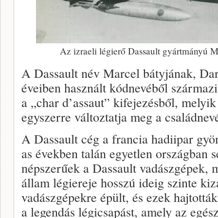
Az izraeli légierő Dassault gyártmányú 
A Dassault név Marcel bátyjának, Dar
éveiben használt kódnevéből származi
a „char d’assaut” kifejezésből, melyik 
egyszerre változtatja meg a családnevé
A Dassault cég a francia hadiipar gy
as években talán egyetlen országban s
népszerűek a Dassault vadászgépek, m
állam légiereje hosszú ideig szinte ki
vadászgépekre épült, és ezek hajtották
a legendás légicsapást, amely az egész