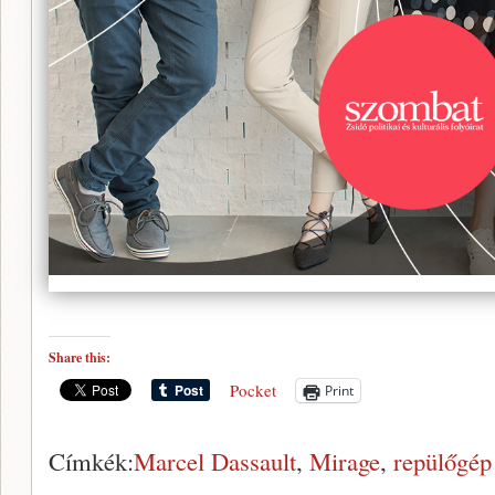
Share this:
Pocket
Print
Címkék:
Marcel Dassault
,
Mirage
,
repülőgép