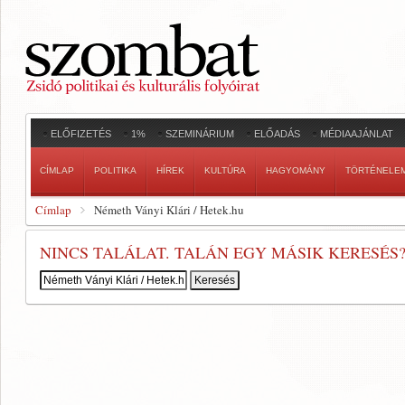
ELŐFIZETÉS
1%
SZEMINÁRIUM
ELŐADÁS
MÉDIAAJÁNLAT
CÍMLAP
POLITIKA
HÍREK
KULTÚRA
HAGYOMÁNY
TÖRTÉNELE
Címlap
Németh Ványi Klári / Hetek.hu
NINCS TALÁLAT. TALÁN EGY MÁSIK KERESÉS
Keresés: