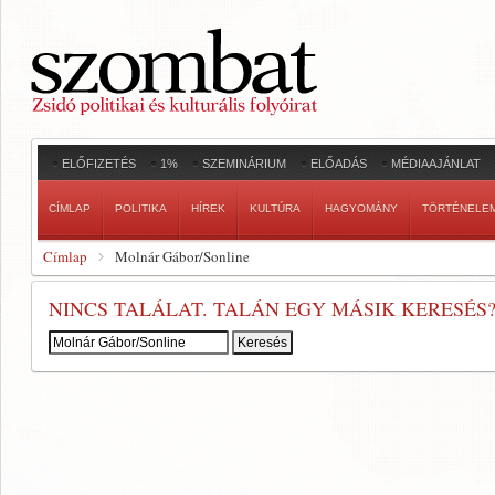
ELŐFIZETÉS
1%
SZEMINÁRIUM
ELŐADÁS
MÉDIAAJÁNLAT
CÍMLAP
POLITIKA
HÍREK
KULTÚRA
HAGYOMÁNY
TÖRTÉNELE
Címlap
Molnár Gábor/Sonline
NINCS TALÁLAT. TALÁN EGY MÁSIK KERESÉS
Keresés: