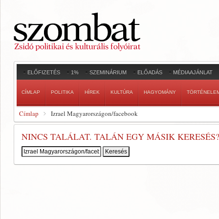
ELŐFIZETÉS
1%
SZEMINÁRIUM
ELŐADÁS
MÉDIAAJÁNLAT
CÍMLAP
POLITIKA
HÍREK
KULTÚRA
HAGYOMÁNY
TÖRTÉNELE
Címlap
Izrael Magyarországon/facebook
NINCS TALÁLAT. TALÁN EGY MÁSIK KERESÉS
Keresés: