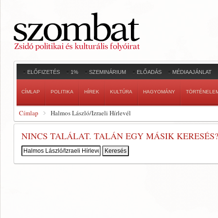
ELŐFIZETÉS
1%
SZEMINÁRIUM
ELŐADÁS
MÉDIAAJÁNLAT
CÍMLAP
POLITIKA
HÍREK
KULTÚRA
HAGYOMÁNY
TÖRTÉNELE
Címlap
Halmos László/Izraeli Hírlevél
NINCS TALÁLAT. TALÁN EGY MÁSIK KERESÉS
Keresés: