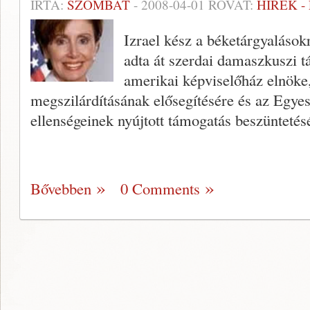
ÍRTA:
SZOMBAT
-
2008-04-01
ROVAT:
HÍREK 
Izrael kész a béketárgyalásokr
adta át szerdai damaszkuszi t
amerikai képviselőház elnöke, 
megszilárdításának elősegítésére és az Egyes
ellenségeinek nyújtott támogatás beszüntetésé
Bővebben
0 Comments