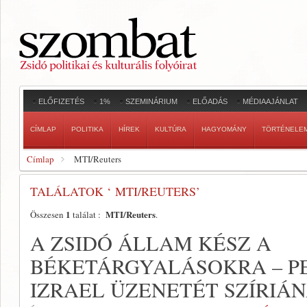
ELŐFIZETÉS
1%
SZEMINÁRIUM
ELŐADÁS
MÉDIAAJÁNLAT
CÍMLAP
POLITIKA
HÍREK
KULTÚRA
HAGYOMÁNY
TÖRTÉNELE
Címlap
MTI/Reuters
TALÁLATOK ‘ MTI/REUTERS’
1
MTI/Reuters
Összesen
találat :
.
A ZSIDÓ ÁLLAM KÉSZ A
BÉKETÁRGYALÁSOKRA – P
IZRAEL ÜZENETÉT SZÍRIÁ