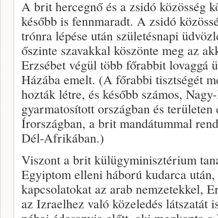
A brit hercegnő és a zsidó közösség kö
később is fennmaradt. A zsidó közöss
trónra lépése után születésnapi üdvözle
őszinte szavakkal köszönte meg az akk
Erzsébet végül több főrabbit lovaggá ü
Házába emelt. (A főrabbi tisztségét 
hozták létre, és később számos, Nagy-B
gyarmatosított országban és területen 
Írországban, a brit mandátummal rend
Dél-Afrikában.)
Viszont a brit külügyminisztérium tan
Egyiptom elleni háború kudarca után, 
kapcsolatokat az arab nemzetekkel, Er
az Izraelhez való közeledés látszatát i
néhai édesanyja előtt, aki megkapta a 