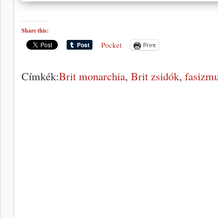
Share this:
Pocket
Print
Címkék:
Brit monarchia
,
Brit zsidók
,
fasizm