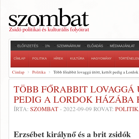
ELŐFIZETÉS
1%
SZEMINÁRIUM
ELŐADÁS
MÉDIAAJÁNLAT
CÍMLAP
POLITIKA
HÍREK
KULTÚRA
HAGYOMÁNY
TÖRTÉNELE
Címlap
Politika
Több főrabbit lovaggá ütött, kettőt pedig a Lordo
TÖBB FŐRABBIT LOVAGGÁ 
PEDIG A LORDOK HÁZÁBA
ÍRTA:
SZOMBAT
-
2022-09-09
ROVAT:
POLITI
Erzsébet királynő és a brit zsidók