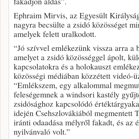
fakadjon áldás”.
Ephraim Mirvis, az Egyesült Királyság
nagyra becsülte a zsidó közösséget m
amelyek felett uralkodott.
“Jó szívvel emlékezünk vissza arra a 
amelyet a zsidó közösséggel ápolt, külö
kapcsolatokra és a holokauszt emléke
közösségi médiában közzétett videó-ü
“Emlékszem, egy alkalommal megmuta
feleségemnek a windsori kastély gyűj
zsidósághoz kapcsolódó értéktárgyakat
idején Csehszlovákiából megmentett T
iránti odaadása mélyről fakadt, és az ér
nyilvánvaló volt.”