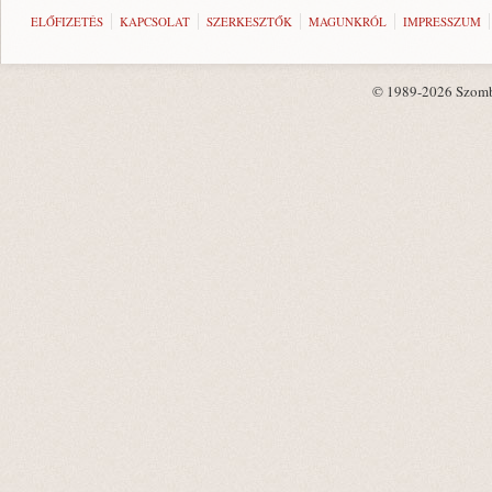
ELŐFIZETÉS
KAPCSOLAT
SZERKESZTŐK
MAGUNKRÓL
IMPRESSZUM
© 1989-2026 Szombat