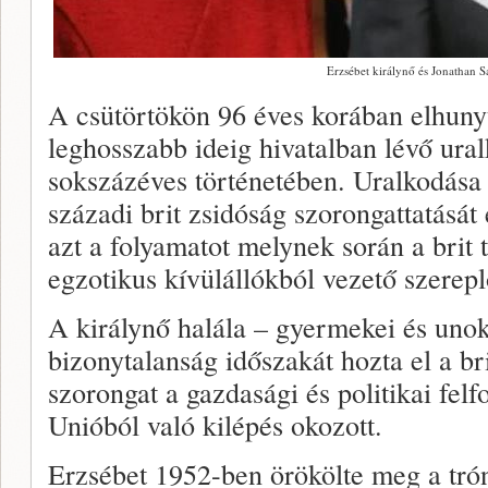
Erzsébet királynő és Jonathan S
A csütörtökön 96 éves korában elhunyt
leghosszabb ideig hivatalban lévő ura
sokszázéves történetében. Uralkodása 
századi brit zsidóság szorongattatását
azt a folyamatot melynek során a brit
egzotikus kívülállókból vezető szerepl
A királynő halála – gyermekei és unok
bizonytalanság időszakát hozta el a br
szorongat a gazdasági és politikai fel
Unióból való kilépés okozott.
Erzsébet 1952-ben örökölte meg a tró