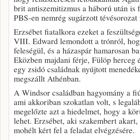
brit antiszemitizmus a háború után is
PBS-en nemrég sugárzott tévésorozat i
Erzsébet fiatalkora ezeket a feszültsé
VIII. Edward lemondott a trónról, ho
feleségül, és a házaspár hamarosan bar
Eközben majdani férje, Fülöp herceg 
egy zsidó családnak nyújtott menedéke
megszállt Athénban.
A Windsor családban hagyomány a fiú
ami akkoriban szokatlan volt, s legal
megelőzte azt a hiedelmet, hogy a kör
lehet. Erzsébet, aki szakembert akar
mohélt kért fel a feladat elvégzésére.