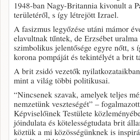
1948-ban Nagy-Britannia kivonult a 
területéről, s így létrejött Izrael.
A fasizmus legyőzése utáni mámor év
elavultnak tűntek, de Erzsébet uralma
szimbolikus jelentősége egyre nőtt, s 
korona pompáját és tekintélyét a brit
A brit zsidó vezetők nyilatkozataikba
mint a világ többi politikusai.
“Nincsenek szavak, amelyek teljes mé
nemzetünk veszteségét” – fogalmazott
Képviselőinek Testülete közleményébe
jóindulata és kötelességtudata brit á
köztük a mi közösségünknek is inspirá