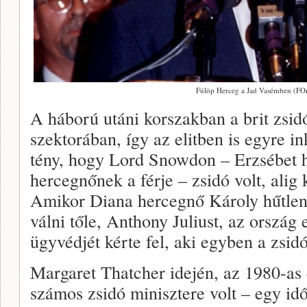
Fülöp Herceg a Jad Vasémben (FOr
A háború utáni korszakban a brit zsi
szektorában, így az elitben is egyre 
tény, hogy Lord Snowdon – Erzsébet 
hercegnőnek a férje – zsidó volt, alig 
Amikor Diana hercegnő Károly hűtlens
válni tőle, Anthony Juliust, az ország
ügyvédjét kérte fel, aki egyben a zsidó
Margaret Thatcher idején, az 1980-as
számos zsidó minisztere volt – egy id