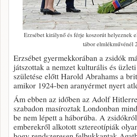
Erzsébet királynő és férje koszorút helyeznek 
tábor elmlékművénél 
Erzsébet gyermekkorában a zsidók má
játszottak a nemzet kulturális és üzleti
születése előtt Harold Abrahams a brit 
amikor 1924-ben aranyérmet nyert atl
Ám ebben az időben az Adolf Hitlerre
szabadon masíroztak Londonban mind
be nem lépett a háborúba. A zsidókról
emberekről alkotott sztereotípiák olyan
hogy rendszeresen felbukkantak Agath