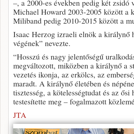
–, a 2000-es években pedig két zsidó v
Michael Howard 2003-2005 között a 
Miliband pedig 2010-2015 között a mu
Isaac Herzog izraeli elnök a királynő 
végének” nevezte.
“Hosszú és nagy jelentőségű uralkodás
megváltozott, miközben a királynő a sta
vezetés ikonja, az erkölcs, az embersé
maradt. A királynő életében és népéne
tisztesség, a kötelességtudat és az ős
testesítette meg – fogalmazott közlemé
JTA