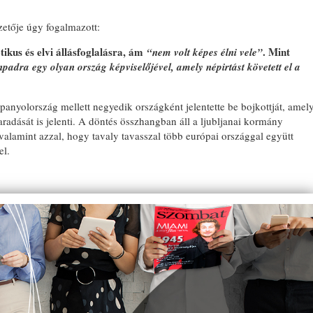
ezetője úgy fogalmazott:
tikus és elvi állásfoglalásra, ám
. Mint
“nem volt képes élni vele”
npadra egy olyan ország képviselőjével, amely népirtást követett el a
Spanyolország mellett negyedik országként jelentette be bojkottját, amel
aradását is jelenti. A döntés összhangban áll a ljubljanai kormány
 valamint azzal, hogy tavaly tavasszal több európai országgal együtt
el.