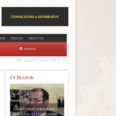
TÁMOGATOM A SZOMBATOT
IUM
ENGLISH
ABOUT US
2026. augusztus 7, péntek | 5786. Áv 24
ÚJ
ÍRÁSOK
A KÖVETKEZŐ JOBBOLDALI
KORMÁNY AZ LEGFELSŐBB