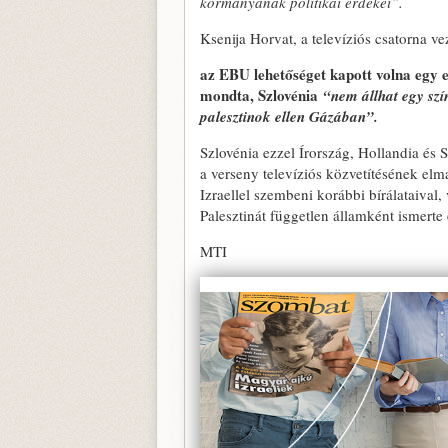
kormányának politikai érdekei”.
Ksenija Horvat, a televíziós csatorna v
az EBU lehetőséget kapott volna egy e
mondta, Szlovénia
“nem állhat egy szí
palesztinok ellen Gázában”.
Szlovénia ezzel Írország, Hollandia és 
a verseny televíziós közvetítésének elm
Izraellel szembeni korábbi bírálataival,
Palesztinát független államként ismerte 
MTI