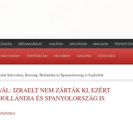
LŐADÁS
MÉDIAAJÁNLAT
GALÉRIA
ARCHÍVUM
MAGAZIN
REPERTÓR
HAGYOMÁNY
TÖRTÉNELEM
VÉLEMÉNY
GASZTRO
KÖZÖSSÉG
 ezért Szlovénia, Írország, Hollandia és Spanyolország is bojkottál
ÁL: IZRAELT NEM ZÁRTÁK KI, EZÉRT
 HOLLANDIA ÉS SPANYOLORSZÁG IS
LAPSZEMLE