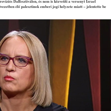
ovíziós Dalfesztiválon, és nem is közvetíti a versenyt Izrael
 övezetben élő palesztinok emberi jogi helyzete miatt – jelentette be