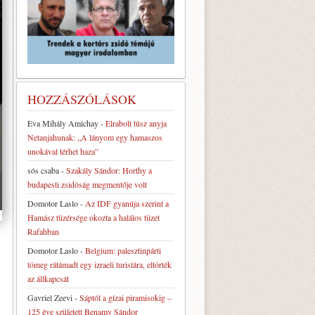
HOZZÁSZÓLÁSOK
Eva Mihály Amichay
-
Elrabolt túsz anyja
Netanjahunak: „A lányom egy hamaszos
unokával térhet haza”
sós csaba
-
Szakály Sándor: Horthy a
budapesti zsidóság megmentője volt
Domotor Laslo
-
Az IDF gyanúja szerint a
Hamász tüzérsége okozta a halálos tüzet
Rafahban
Domotor Laslo
-
Belgium: palesztinpárti
tömeg rátámadt egy izraeli turistára, eltörték
az állkapcsát
Gavriel Zeevi
-
Sáptól a gízai piramisokig –
125 éve született Benamy Sándor