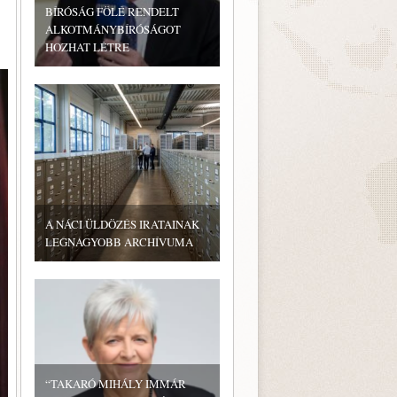
BÍRÓSÁG FÖLÉ RENDELT
ALKOTMÁNYBÍRÓSÁGOT
HOZHAT LÉTRE
A NÁCI ÜLDÖZÉS IRATAINAK
LEGNAGYOBB ARCHÍVUMA
“TAKARÓ MIHÁLY IMMÁR