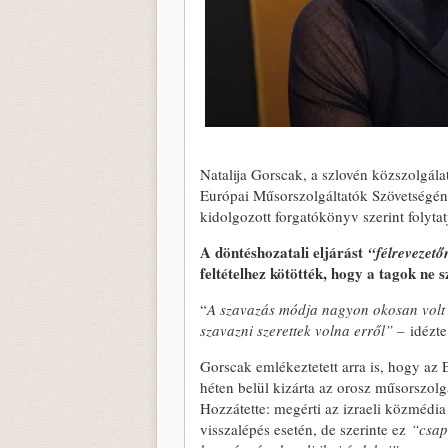
Natalija Gorscak, a szlovén közszolgál
Európai Műsorszolgáltatók Szövetségéne
kidolgozott forgatókönyv szerint folytatj
A döntéshozatali eljárást
“félrevezet
feltételhez kötötték, hogy a tagok ne 
“
A szavazás módja nagyon okosan volt m
szavazni szerettek volna erről” –
idézte
Gorscak emlékeztetett arra is, hogy az
héten belül kizárta az orosz műsorszolg
Hozzátette: megérti az izraeli közmédi
visszalépés esetén, de szerinte ez
“csap