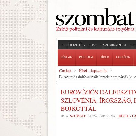
ELŐFIZETÉS
1%
SZEMINÁRIUM
E
CÍMLAP
POLITIKA
HÍREK
KULTÚRA
Címlap
Hírek - lapszemle
Eurovíziós dalfesztivál: Izraelt nem zárták ki,
EUROVÍZIÓS DALFESZTIV
SZLOVÉNIA, ÍRORSZÁG,
BOJKOTTÁL
ÍRTA:
SZOMBAT
-
2025-12-05
ROVAT:
HÍREK - 