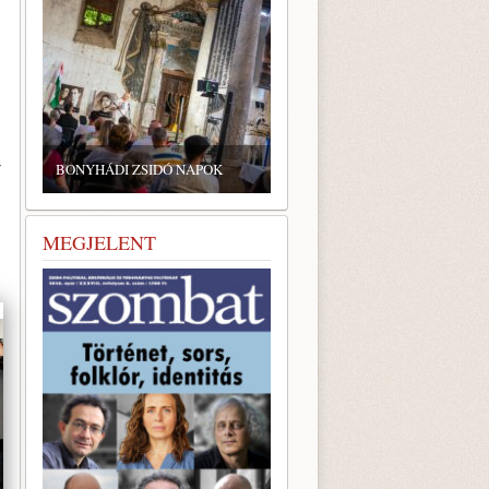
ZSIDÓ GASZTRONÓMIAI
TALÁLKOZÓ A BONYHÁDI
y
BONYHÁDI ZSIDÓ NAPOK
ZSINAGÓGÁBAN
MEGJELENT