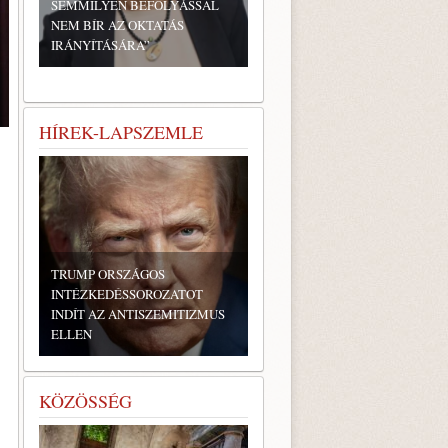
SEMMILYEN BEFOLYÁSSAL
NEM BÍR AZ OKTATÁS
IRÁNYÍTÁSÁRA”
HÍREK-LAPSZEMLE
TRUMP ORSZÁGOS
INTÉZKEDÉSSOROZATOT
INDÍT AZ ANTISZEMITIZMUS
ELLEN
KÖZÖSSÉG