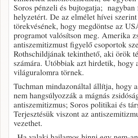
Soros pénzeli és bujtogatja; nagyban f
helyzetért. De az elmélet hívei szerin
törekvésének, hogy megdöntse az USÁ-
programot valósítson meg. Amerika zs
antiszemitizmust figyelő csoportok sz
Rothschildjának tekinthető, aki örök t
számára. Utóbbiak azt hirdetik, hogy
világuralomra törnek.
Tuchman mindazonáltal állítja, hogy 
nem hangsúlyozzák a mágnás zsidóság
antiszemitizmus; Soros politikai és tá
Terjesztésük viszont az antiszemitizm
vezethet.
„Ha valaki hajlamos hinni egy nem-an