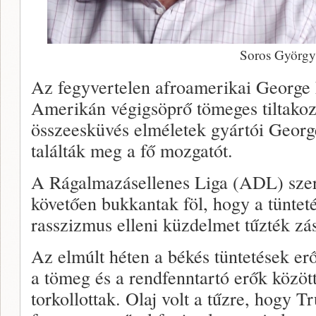
Soros György
Az fegyvertelen afroamerikai George 
Amerikán végigsöprő tömeges tiltakoz
összeesküvés elméletek gyártói Geor
találták meg a fő mozgatót.
A Rágalmazásellenes Liga (ADL) szer
követően bukkantak föl, hogy a tüntet
rasszizmus elleni küzdelmet tűzték zás
Az elmúlt héten a békés tüntetések e
a tömeg és a rendfenntartó erők közöt
torkollottak. Olaj volt a tűzre, hogy 