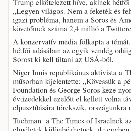
Trump elkötelezett híve, akinek hétfői
„Legyen világos. Nem a feketék és fehé
igazi probléma, hanem a Soros és Am
követőinek száma 2,4 millió a Twitter
A konzervatív média fölkapta a témá
hétfői adásában az egyik vendég odáig
Sorost ki kell tiltani az USÁ-ból.
Niger Innis republikánus aktivista a 
műsorban kijelentette: „Kövessük a pé
Foundation és George Soros keze nyom
évtizedekkel ezelőtt el kellett volna tá
elpusztítására törekszik, országunkra n
Tuchman a The Times of Israelnek azt
elméletek különbözhetnek, de egyben 