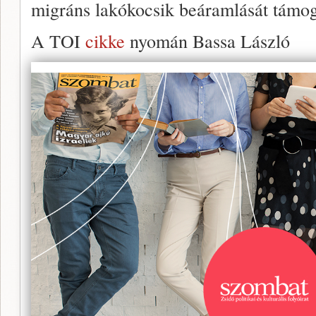
migráns lakókocsik beáramlását támog
A TOI
cikke
nyomán Bassa László