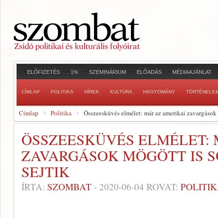
ELŐFIZETÉS
1%
SZEMINÁRIUM
ELŐADÁS
MÉDIAAJÁNLAT
CÍMLAP
POLITIKA
HÍREK
KULTÚRA
HAGYOMÁNY
TÖRTÉNELE
Címlap
Politika
Összeesküvés elmélet: már az amerikai zavargások 
ÖSSZEESKÜVÉS ELMÉLET: 
ZAVARGÁSOK MÖGÖTT IS 
SEJTIK
ÍRTA:
SZOMBAT
-
2020-06-04
ROVAT:
POLITI