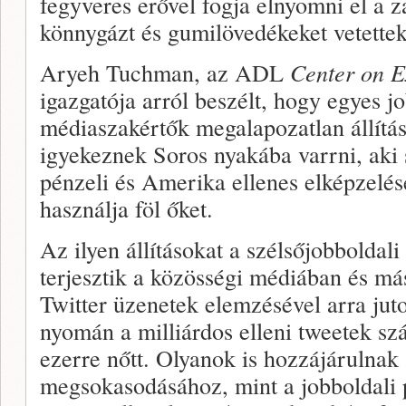
fegyveres erővel fogja elnyomni el a z
könnygázt és gumilövedékeket vetettek
Aryeh Tuchman, az ADL
Center on 
igazgatója arról beszélt, hogy egyes j
médiaszakértők megalapozatlan állítá
igyekeznek Soros nyakába varrni, aki 
pénzeli és Amerika ellenes elképzelés
használja föl őket.
Az ilyen állításokat a szélsőjobboldal
terjesztik a közösségi médiában és m
Twitter üzenetek elemzésével arra juto
nyomán a milliárdos elleni tweetek sz
ezerre nőtt. Olyanok is hozzájárulnak
megsokasodásához, mint a jobboldali