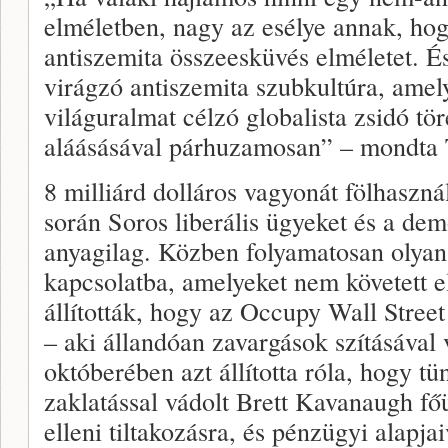
elméletben, nagy az esélye annak, ho
antiszemita összeesküvés elméletet. És
virágzó antiszemita szubkultúra, amel
világuralmat célzó globalista zsidó t
aláásásával párhuzamosan” – mondta
8 milliárd dolláros vagyonát fölhasznál
során Soros liberális ügyeket és a dem
anyagilag. Közben folyamatosan olyan
kapcsolatba, amelyeket nem követett e
állították, hogy az Occupy Wall Stre
– aki állandóan zavargások szításával
októberében azt állította róla, hogy tü
zaklatással vádolt Brett Kavanaugh fő
elleni tiltakozásra, és pénzügyi alapja