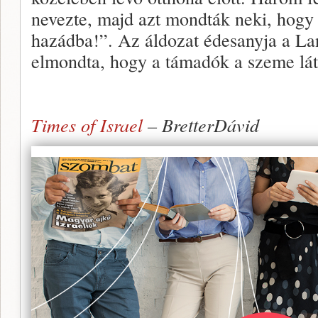
nevezte, majd azt mondták neki, hogy 
hazádba!”. Az áldozat édesanyja a La
elmondta, hogy a támadók a szeme láttá
Times of Israel
– BretterDávid