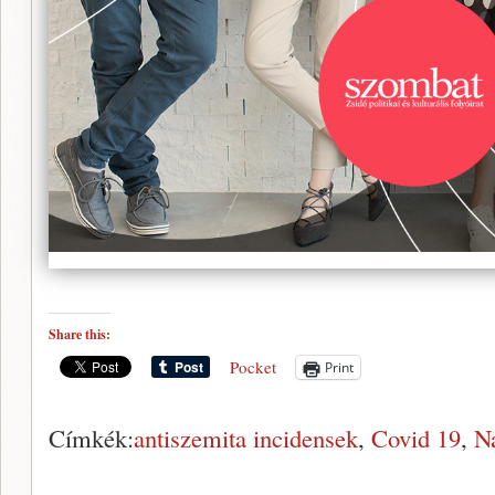
Share this:
Pocket
Print
Címkék:
antiszemita incidensek
,
Covid 19
,
N