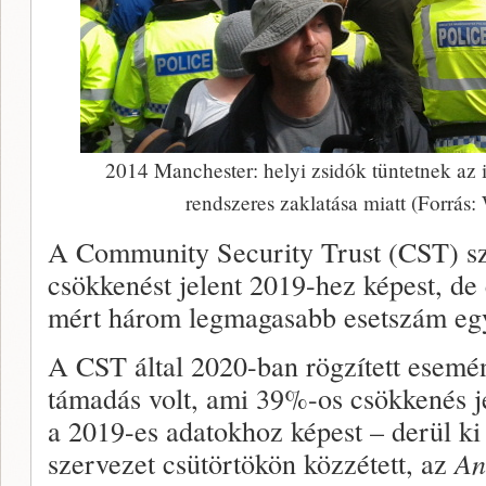
2014 Manchester: helyi zsidók tüntetnek az i
rendszeres zaklatása miatt (Forr
A Community Security Trust (CST) sz
csökkenést jelent 2019-hez képest, de
mért három legmagasabb esetszám eg
A CST által 2020-ban rögzített esemé
támadás volt, ami 39%-os csökkenés j
a 2019-es adatokhoz képest – derül ki
szervezet csütörtökön közzétett, az
An