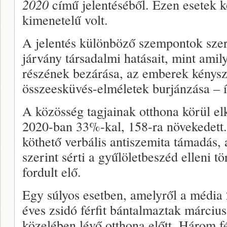
2020
című jelentéséből. Ezen esetek 
kimenetelű volt.
A jelentés különböző szempontok sze
járvány társadalmi hatásait, mint ami
részének bezárása, az emberek kénysz
összeesküvés-elméletek burjánzása – í
A közösség tagjainak otthona körül el
2020-ban 33%-kal, 158-ra növekedet
köthető verbális antiszemita támadás
szerint sérti a gyűlöletbeszéd elleni t
fordult elő.
Egy súlyos esetben, amelyről a média 
éves zsidó férfit bántalmaztak márciu
közelében lévő otthona előtt. Három f