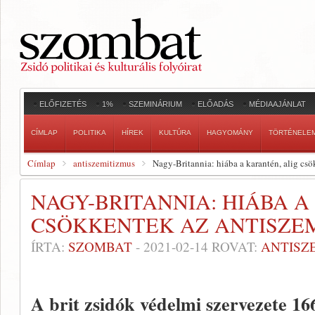
ELŐFIZETÉS
1%
SZEMINÁRIUM
ELŐADÁS
MÉDIAAJÁNLAT
CÍMLAP
POLITIKA
HÍREK
KULTÚRA
HAGYOMÁNY
TÖRTÉNELE
Címlap
antiszemitizmus
Nagy-Britannia: hiába a karantén, alig cs
NAGY-BRITANNIA: HIÁBA A
CSÖKKENTEK AZ ANTISZEM
ÍRTA:
SZOMBAT
-
2021-02-14
ROVAT:
ANTISZ
A
brit zsidók védelmi szervezete
166