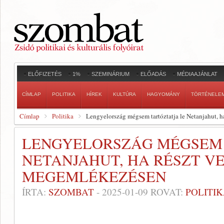
ELŐFIZETÉS
1%
SZEMINÁRIUM
ELŐADÁS
MÉDIAAJÁNLAT
CÍMLAP
POLITIKA
HÍREK
KULTÚRA
HAGYOMÁNY
TÖRTÉNELE
Címlap
Politika
Lengyelország mégsem tartóztatja le Netanjahut, h
LENGYELORSZÁG MÉGSEM 
NETANJAHUT, HA RÉSZT V
MEGEMLÉKEZÉSEN
ÍRTA:
SZOMBAT
-
2025-01-09
ROVAT:
POLITI