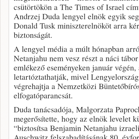
csütörtökön a The Times of Israel című
Andrzej Duda lengyel elnök egyik segí
Donald Tusk miniszterelnököt arra kér
biztonságát.
A lengyel média a múlt hónapban arró
Netanjahu nem vesz részt a náci tábor
emlékező eseményeken január végén, a
letartóztathatják, mivel Lengyelország
végrehajtja a Nemzetközi Büntetőbírós
elfogatóparancsát.
Duda tanácsadója, Malgorzata Paproc
megerősítette, hogy az elnök levelet k
“biztosítsa Benjamin Netanjahu izraeli
Auschwitz felszabadításának 80. évfor