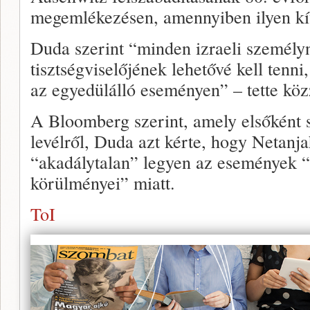
megemlékezésen, amennyiben ilyen kív
Duda szerint “minden izraeli személy
tisztségviselőjének lehetővé kell tenn
az egyedülálló eseményen” – tette kö
A Bloomberg szerint, amely elsőként 
levélről, Duda azt kérte, hogy Netanja
“akadálytalan” legyen az események “
körülményei” miatt.
ToI