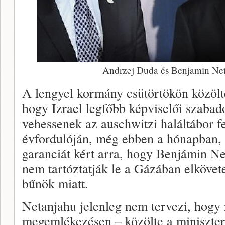
Andrzej Duda és Benjamin Ne
A lengyel kormány csütörtökön közölte
hogy Izrael legfőbb képviselői szabad
vehessenek az auschwitzi haláltábor f
évfordulóján, még ebben a hónapban, 
garanciát kért arra, hogy Benjámin Ne
nem tartóztatják le a Gázában elkövete
bűnök miatt.
Netanjahu jelenleg nem tervezi, hogy 
megemlékezésen – közölte a miniszter