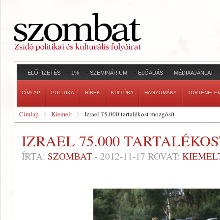
ELŐFIZETÉS
1%
SZEMINÁRIUM
ELŐADÁS
MÉDIAAJÁNLAT
CÍMLAP
POLITIKA
HÍREK
KULTÚRA
HAGYOMÁNY
TÖRTÉNELE
Címlap
Kiemelt
Izrael 75.000 tartalékost mozgósít
IZRAEL 75.000 TARTALÉKO
ÍRTA:
SZOMBAT
-
2012-11-17
ROVAT:
KIEMEL