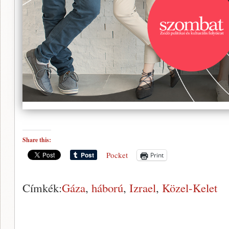
Share this:
Pocket
Print
Címkék:
Gáza
,
háború
,
Izrael
,
Közel-Kelet