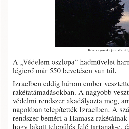
Rakéta nyomai a jeruzsálemi é
A „Védelem oszlopa” hadművelet harm
légierő már 550 bevetésen van túl.
Izraelben eddig három ember vesztette
rakétatámadásokban. A nagyobb veszt
védelmi rendszer akadályozta meg, am
napokban telepítették Izraelben. A sz
rendszer beméri a Hamasz rakétáinak r
hogy lakott település felé tartanak-e, 