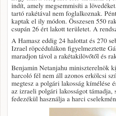
indít, amely megsemmisíti a lövedéket.
tartó rakétával nem foglalkoznak. Pént
kaptak el ily módon. Összesen 550 rak
csupán 26 ért lakott területet. A rends
A Hamasz eddig 24 halottat és 270 sebe
Izrael röpcédulákon figyelmeztette Gá
maradjon távol a rakétakilövőtől és rak
Benjamin Netanjahu miniszterelnök kij
harcoló fél nem áll azonos erkölcsi sz
megtesz a polgári lakosság kímélése 
az izraeli polgári lakosságot támadja, s
fedezékül használja a harci cselekmé