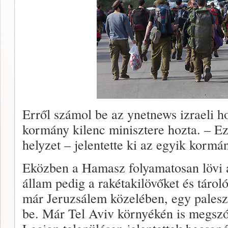
Erről számol be az ynetnews izraeli ho
kormány kilenc minisztere hozta. – Ez
helyzet – jelentette ki az egyik kormán
Eközben a Hamasz folyamatosan lövi a 
állam pedig a rakétakilövőket és tárol
már Jeruzsálem közelében, egy paleszt
be. Már Tel Aviv környékén is megszól