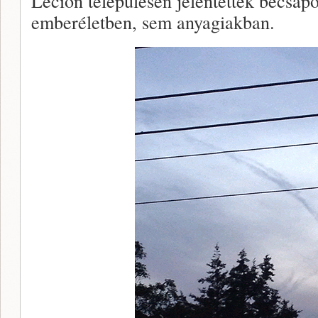
Lecion településen jelentettek becsap
emberéletben, sem anyagiakban.