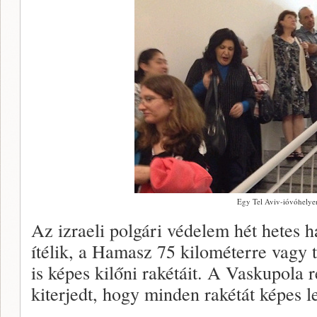
Egy Tel Aviv-ióvóhelye
Az izraeli polgári védelem hét hetes 
ítélik, a Hamasz 75 kilométerre vagy
is képes kilőni rakétáit. A Vaskupola
kiterjedt, hogy minden rakétát képes l