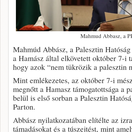
Mahmud Abbasz, a P
Mahmúd Abbász, a Palesztin Hatóság e
a Hamász által elkövetett október 7-i 
hogy azok “nem tükrözik a palesztin n
Mint emlékezetes, az október 7-i mész
megnőtt a Hamasz támogatottsága a pal
belül is első sorban a Palesztin Hatósá
Parton.
Abbász nyilatkozatában elítélte az izrae
támadásokat és a túszejtést, mint ame