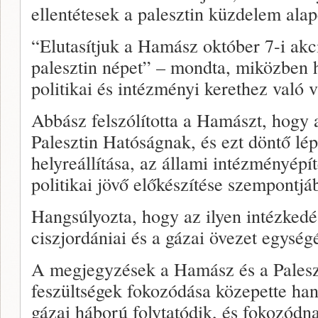
ellentétesek a palesztin küzdelem alap
“Elutasítjuk a Hamász október 7-i akc
palesztin népet” – mondta, miközben 
politikai és intézményi kerethez való v
Abbász felszólította a Hamászt, hogy a
Palesztin Hatóságnak, és ezt döntő lé
helyreállítása, az állami intézményépí
politikai jövő előkészítése szempontjá
Hangsúlyozta, hogy az ilyen intézkedé
ciszjordániai és a gázai övezet egysé
A megjegyzések a Hamász és a Paleszt
feszültségek fokozódása közepette han
gázai háború folytatódik, és fokozódna