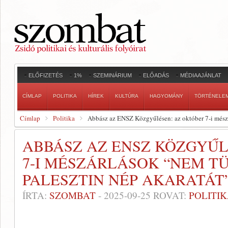
ELŐFIZETÉS
1%
SZEMINÁRIUM
ELŐADÁS
MÉDIAAJÁNLAT
CÍMLAP
POLITIKA
HÍREK
KULTÚRA
HAGYOMÁNY
TÖRTÉNELE
Címlap
Politika
Abbász az ENSZ Közgyűlésen: az október 7-i mészá
ABBÁSZ AZ ENSZ KÖZGYŰL
7-I MÉSZÁRLÁSOK “NEM T
PALESZTIN NÉP AKARATÁT
ÍRTA:
SZOMBAT
-
2025-09-25
ROVAT:
POLITI