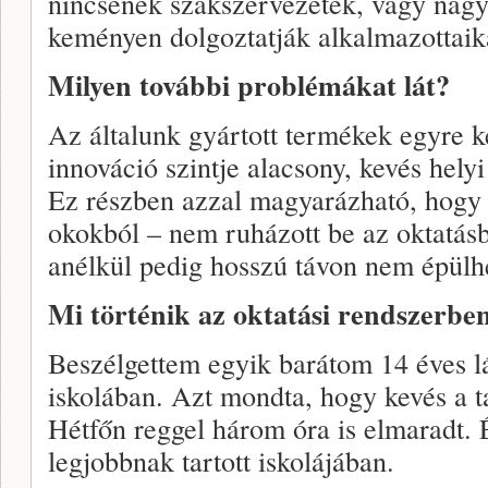
nincsenek szakszervezetek, vagy nagy
keményen dolgoztatják alkalmazottaika
Milyen további problémákat lát?
Az általunk gyártott termékek egyre k
innováció szintje alacsony, kevés helyi
Ez részben azzal magyarázható, hogy
okokból – nem ruházott be az oktatás
anélkül pedig hosszú távon nem épülh
Mi történik az oktatási rendszerbe
Beszélgettem egyik barátom 14 éves l
iskolában. Azt mondta, hogy kevés a t
Hétfőn reggel három óra is elmaradt. 
legjobbnak tartott iskolájában.