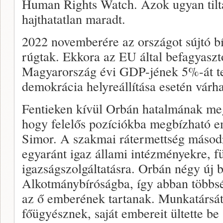
Human Rights Watch. Azok ugyan tilt
hajthatatlan maradt.
2022 novemberére az országot sújtó bí
rúgtak. Ekkora az EU által befagyaszt
Magyarország évi GDP-jének 5%-át tes
demokrácia helyreállítása esetén várha
Fentieken kívül Orbán hatalmának mege
hogy felelős pozíciókba megbízható em
Simor. A szakmai rátermettség másodr
egyaránt igaz állami intézményekre, f
igazságszolgáltatásra. Orbán négy új b
Alkotmánybíróságba, így abban többsé
az ő emberének tartanak. Munkatársát 
főügyésznek, saját embereit ültette be