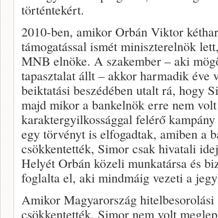
történtekért.
2010-ben, amikor Orbán Viktor kétha
támogatással ismét miniszterelnök lett
MNB elnöke. A szakember – aki mögöt
tapasztalat állt – akkor harmadik éve 
beiktatási beszédében utalt rá, hogy 
majd mikor a bankelnök erre nem volt
karaktergyilkossággal felérő kampány
egy törvényt is elfogadtak, amiben a 
csökkentették, Simor csak hivatali idej
Helyét Orbán közeli munkatársa és b
foglalta el, aki mindmáig vezeti a jeg
Amikor Magyarország hitelbesorolási
csökkentették, Simor nem volt meglep