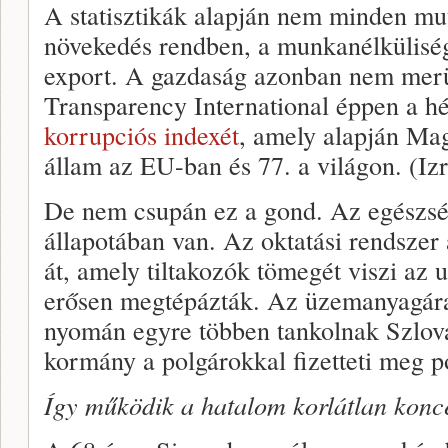
A statisztikák alapján nem minden mut
növekedés rendben, a munkanélküliség
export. A gazdaság azonban nem merü
Transparency International éppen a hé
korrupciós indexét
, amely alapján Ma
állam az EU-ban és 77. a világon. (Izra
De nem csupán ez a gond. Az egészsé
állapotában van. Az oktatási rendszer 
át, amely tiltakozók tömegét viszi az 
erősen megtépázták. Az üzemanyagár
nyomán egyre többen tankolnak Szlo
kormány a polgárokkal fizetteti meg po
Így működik a hatalom korlátlan konc