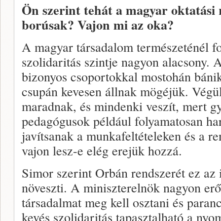
Ön szerint tehát a magyar oktatási 
borúsak? Vajon mi az oka?
A magyar társadalom természeténél fog
szolidaritás szintje nagyon alacsony.
bizonyos csoportokkal mostohán bánik,
csupán kevesen állnak mögéjük. Végü
maradnak, és mindenki veszít, mert 
pedagógusok például folyamatosan har
javítsanak a munkafeltételeken és a 
vajon lesz-e elég erejük hozzá.
Simor szerint Orbán rendszerét ez az i
növeszti. A miniszterelnök nagyon erő
társadalmat meg kell osztani és paran
kevés szolidaritás tapasztalható a nyo