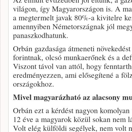
világon, így Magyarországon is. A mag
a megtermelt javak 80%-a kivitelre k
amennyiben Németországnak jól megy
panaszkodhatunk.
Orbán gazdasága átmeneti növekedést 
forintnak, olcsó munkaerőnek és a def
Viszont távol van attól, hogy fenntarth
eredményezzen, ami elősegítené a föl
országokhoz.
Mivel magyarázható az alacsony m
Orbán ezt a kérdést nagyon komolyan v
12 éve a magyarok közül sokan nem lá
Volt elég külföldi segélyek, nem volt