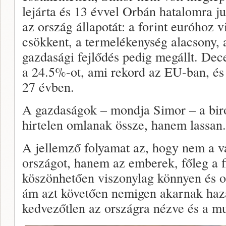
lejárta és 13 évvel Orbán hatalomra ju
az ország állapotát: a forint euróhoz vi
csökkent, a termelékenység alacsony, 
gazdasági fejlődés pedig megállt. Dec
a 24.5%-ot, ami rekord az EU-ban, és 
27 évben.
A gazdaságok – mondja Simor – a bi
hirtelen omlanak össze, hanem lassan.
A jellemző folyamat az, hogy nem a v
országot, hanem az emberek, főleg a 
köszönhetően viszonylag könnyen és o
ám azt követően nemigen akarnak haza
kedvezőtlen az országra nézve és a m