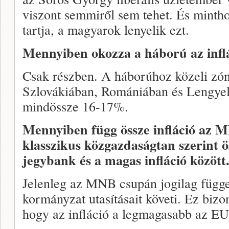
viszont semmiről sem tehet. És minth
tartja, a magyarok lenyelik ezt.
Mennyiben okozza a háború az infl
Csak részben. A háborúhoz közeli zón
Szlovákiában, Romániában és Lengyel
mindössze 16-17%.
Mennyiben függ össze infláció az 
klasszikus közgazdaságtan szerint 
jegybank és a magas infláció között
Jelenleg az MNB csupán jogilag függe
kormányzat utasításait követi. Ez biz
hogy az infláció a legmagasabb az EU