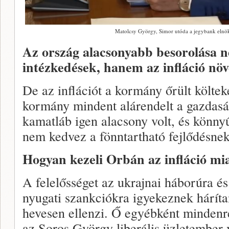
Matolcsy György, Simor utóda a jegybank elnök
Az ország alacsonyabb besorolása 
intézkedések, hanem az infláció n
De az inflációt a kormány őrült költek
kormány mindent alárendelt a gazdasá
kamatláb igen alacsony volt, és könnyű
nem kedvez a fönntartható fejlődésnek
Hogyan kezeli Orbán az infláció mia
A felelősséget az ukrajnai háborúra é
nyugati szankciókra igyekeznek háríta
hevesen ellenzi. Ő egyébként mindenre 
az Soros György liberális üzletember