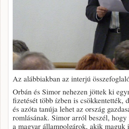
Az alábbiakban az interjú összefoglaló
Orbán és Simor nehezen jöttek ki egy
fizetését több ízben is csökkentették, de
és azóta tanúja lehet az ország gazdas
romlásának. Simor arról beszél, hogy 
a magyar állampolgárok, akik maguk is