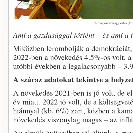
A magyar országgyűlés (For
Ami a gazdasággal történt – és ami a
Miközben lerombolják a demokráciát, 
2022-ben a növekedés 4.5%-os volt, a
utóbbi években a legalacsonyabb – 3.
A száraz adatokat tekintve a helyzet
A növekedés 2021-ben is jó volt, de e
év miatt. 2022 jó volt, de a költségve
hiánnyal (kb. 6%) zárt, közben a kama
növekedés viszonylag magas – az infl
Az elmúlt évtizedben jól éltünk, a gaz