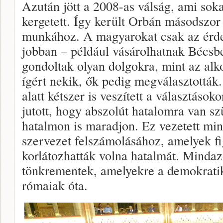
Azután jött a 2008-as válság, ami sok
kergetett. Így került Orbán másodszor 
munkához. A magyarokat csak az érde
jobban – például vásárolhatnak Bécsb
gondoltak olyan dolgokra, mint az alk
ígért nekik, ők pedig megválasztották
alatt kétszer is veszített a választások
jutott, hogy abszolút hatalomra van s
hatalmon is maradjon. Ez vezetett mi
szervezet felszámolásához, amelyek fig
korlátozhatták volna hatalmát. Mindaz
tönkrementek, amelyekre a demokratik
rómaiak óta.