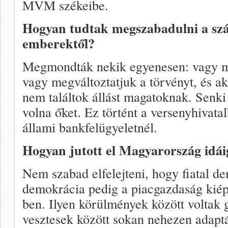
MVM székeibe.
Hogyan tudtak megszabadulni a sz
emberektől?
Megmondták nekik egyenesen: vagy m
vagy megváltoztatjuk a törvényt, és 
nem találtok állást magatoknak. Senki
volna őket. Ez történt a versenyhivat
állami bankfelügyeletnél.
Hogyan jutott el Magyarország idái
Nem szabad elfelejteni, hogy fiatal d
demokrácia pedig a piacgazdaság kiép
ben. Ilyen körülmények között voltak g
vesztesek között sokan nehezen adaptá