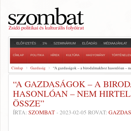
ELŐFIZETÉS
1%
SZEMINÁRIUM
ELŐADÁS
MÉDIAAJÁNLAT
CÍMLAP
POLITIKA
HÍREK
KULTÚRA
HAGYOMÁNY
TÖRTÉNELE
Címlap
Gazdaság
“A gazdaságok – a birodalmakhoz hasonlóan – n
“A GAZDASÁGOK – A BIR
HASONLÓAN – NEM HIRTE
ÖSSZE”
ÍRTA:
SZOMBAT
-
2023-02-05
ROVAT:
GAZDA