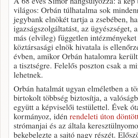
A 68 éves Simor hangsúlyozza: a kép 
világos: Orbán túlhatalma sok minden
jegybank elnökét tartja a zsebében, h
igazságszolgáltatást, az ügyészséget, 
más (elvileg) független intézményeke
köztársasági elnök hivatala is ellenőrz
évben, amikor Orbán hatalomra került,
a tisztségre. Felelős poszton csak a m
lehetnek.
Orbán hatalmát ugyan elméletben a tö
birtokolt többség biztosítja, a valós
együtt a képviselői testülettel. Évek ó
kormányoz, idén
rendeleti úton döntött
strómanjai és az általa keresztülnyom
bekebelezte a sajtó nagy részét. Elősz