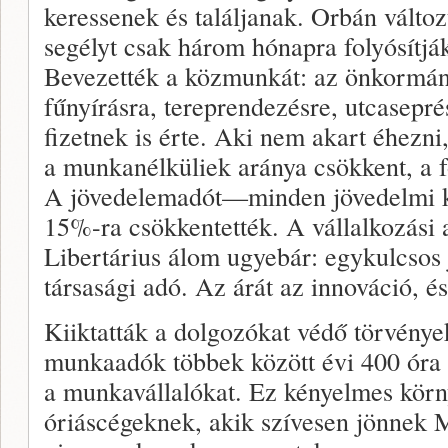
keressenek és találjanak. Orbán változ
segélyt csak három hónapra folyósítjá
Bevezették a közmunkát: az önkormá
fűnyírásra, tereprendezésre, utcasepré
fizetnek is érte. Aki nem akart éhezni
a munkanélküliek aránya csökkent, a f
A jövedelemadót—minden jövedelmi 
15%-ra csökkentették. A vállalkozási 
Libertárius álom ugyebár: egykulcsos
társasági adó. Az árát az innováció, é
Kiiktatták a dolgozókat védő törvény
munkaadók többek között évi 400 óra
a munkavállalókat. Ez kényelmes körny
óriáscégeknek, akik szívesen jönnek M