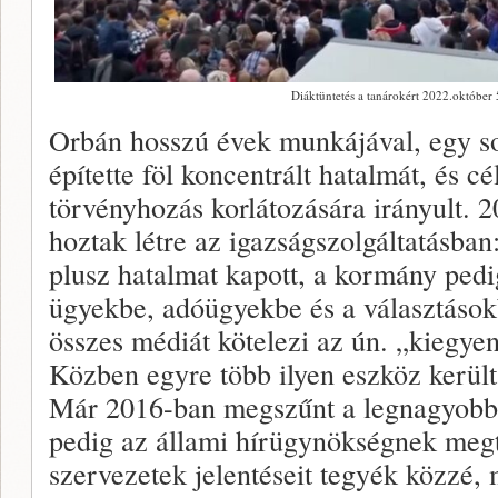
Diáktüntetés a tanárokért 2022.október 
Orbán hosszú évek munkájával, egy so
építette föl koncentrált hatalmát, és c
törvényhozás korlátozására irányult. 
hoztak létre az igazságszolgáltatásban
plusz hatalmat kapott, a kormány pedi
ügyekbe, adóügyekbe és a választások
összes médiát kötelezi az ún. „kiegyen
Közben egyre több ilyen eszköz kerül
Már 2016-ban megszűnt a legnagyobb 
pedig az állami hírügynökségnek megti
szervezetek jelentéseit tegyék közzé,