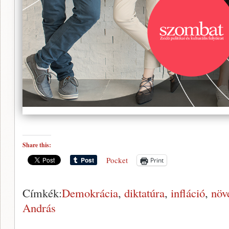
Share this:
Pocket
Print
Címkék:
Demokrácia
,
diktatúra
,
infláció
,
növ
András