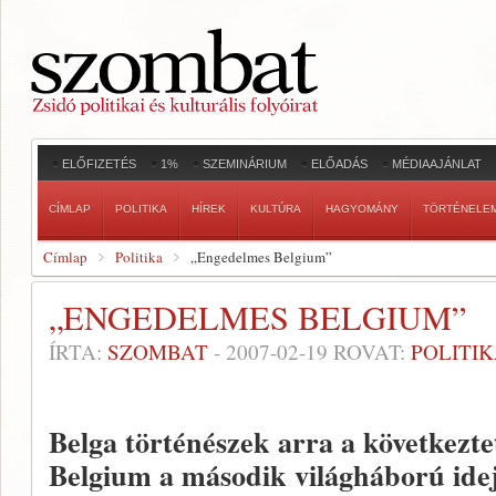
ELŐFIZETÉS
1%
SZEMINÁRIUM
ELŐADÁS
MÉDIAAJÁNLAT
CÍMLAP
POLITIKA
HÍREK
KULTÚRA
HAGYOMÁNY
TÖRTÉNELE
Címlap
Politika
„Engedelmes Belgium”
„ENGEDELMES BELGIUM”
ÍRTA:
SZOMBAT
-
2007-02-19
ROVAT:
POLITI
Belga történészek arra a következte
Belgium a második világháború ide