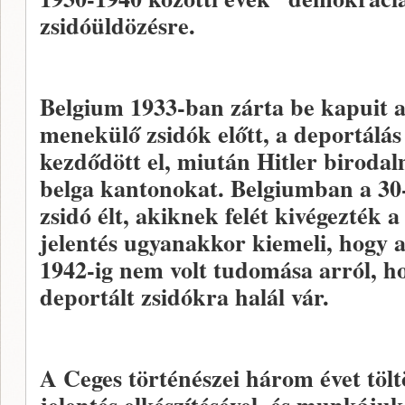
zsidóüldözésre.
Belgium 1933-ban zárta be kapuit 
menekülő zsidók előtt, a deportálá
kezdődött el, miután Hitler birodal
belga kantonokat. Belgiumban a 30
zsidó élt, akiknek felét kivégezték 
jelentés ugyanakkor kiemeli, hogy 
1942-ig nem volt tudomása arról, h
deportált zsidókra halál vár.
A Ceges történészei három évet tölt