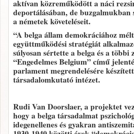
aktívan közreműködött a náci rezs
deportálásában, de buzgalmukban sok
a németek követeléseit.
“A belga állam demokráciához mélt
együttműködési stratégiát alkalmazo
súlyosan sértette a belga és a többi 
“Engedelmes Belgium” című jelenté
parlament megrendelésére készített
társadalomkutató intézet.
Rudi Van Doorslaer, a projektet ve
hogy a belga társadalmat pszichológ
idegenellenes és gyakran antiszemit
1930-1940 közötti évek “demokrácia d