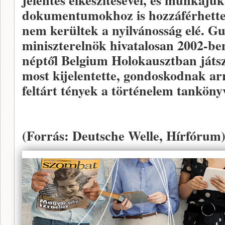
jelentés elkészítésével, és munkáju
dokumentumokhoz is hozzáférhette
nem kerültek a nyilvánosság elé. G
miniszterelnök hivatalosan 2002-ben
néptől Belgium Holokausztban játszo
most kijelentette, gondoskodnak arró
feltárt tények a történelem tanköny
(Forrás: Deutsche Welle, Hírfórum