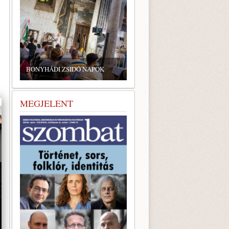
ZSIDÓ GASZTRONÓMIAI
TALÁLKOZÓ A BONYHÁDI
BONYHÁDI ZSIDÓ NAPOK
ZSINAGÓGÁBAN
MEGJELENT