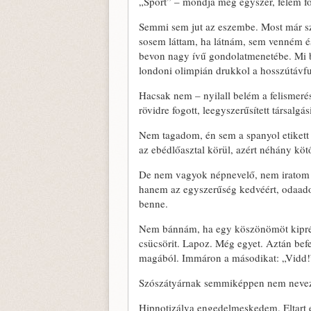
„Sport” – mondja még egyszer, felém 
Semmi sem jut az eszembe. Most már sz
sosem láttam, ha látnám, sem venném é
bevon nagy ívű gondolatmenetébe. Mi bá
londoni olimpián drukkol a hosszútávf
Hacsak nem – nyilall belém a felismeré
rövidre fogott, leegyszerűsített társalgás
Nem tagadom, én sem a spanyol etikett
az ebédlőasztal körül, azért néhány kötő
De nem vagyok népnevelő, nem iratom b
hanem az egyszerűség kedvéért, odaadom
benne.
Nem bánnám, ha egy köszönömöt kiprése
csücsörit. Lapoz. Még egyet. Aztán befej
magából. Immáron a másodikat: „Vidd!
Szószátyárnak semmiképpen nem neve
Hipnotizálva engedelmeskedem. Eltart 