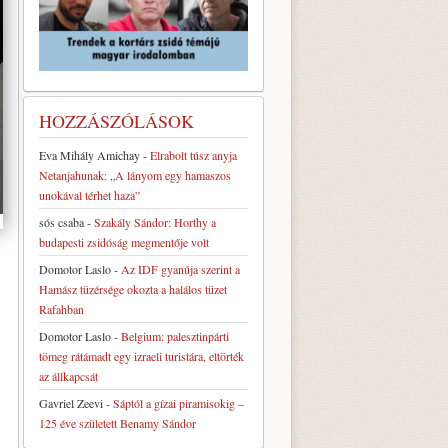
HOZZÁSZÓLÁSOK
Eva Mihály Amichay
-
Elrabolt túsz anyja
Netanjahunak: „A lányom egy hamaszos
unokával térhet haza”
sós csaba
-
Szakály Sándor: Horthy a
budapesti zsidóság megmentője volt
Domotor Laslo
-
Az IDF gyanúja szerint a
Hamász tüzérsége okozta a halálos tüzet
Rafahban
Domotor Laslo
-
Belgium: palesztinpárti
tömeg rátámadt egy izraeli turistára, eltörték
az állkapcsát
Gavriel Zeevi
-
Sáptól a gízai piramisokig –
125 éve született Benamy Sándor