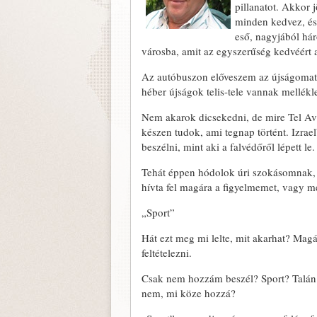
pillanatot. Akkor 
minden kedvez, és 
eső, nagyjából hár
városba, amit az egyszerűség kedvéért 
Az autóbuszon előveszem az újságomat,
héber újságok telis-tele vannak melléklet
Nem akarok dicsekedni, de mire Tel A
készen tudok, ami tegnap történt. Izrael
beszélni, mint aki a falvédőről lépett le.
Tehát éppen hódolok úri szokásomnak, o
hívta fel magára a figyelmemet, vagy m
„Sport”
Hát ezt meg mi lelte, mit akarhat? Mag
feltételezni.
Csak nem hozzám beszél? Sport? Talán
nem, mi köze hozzá?