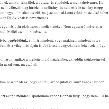
jön el, amikor felszállok a buszra, és elindulok a munkahelyemre. Ha
nem változik meg hírtelen a szélirány, és nem esik le néhány csepp
omnegyed óra alatt tesszük meg az utat, akkorra érünk be az első héber
akár Tel Avivnak is nevezhetnék.
 egymás után elolvasom a mellékleteket. Nem egyszerű művelet, a
tel. Mellékesen, hirdetéssel is.
vivba begördülünk, én már mindent, vagy majdnem mindent napra
ben, és a világ más tájain is. Jól értesült vagyok, nem lehet velem úgy
lvasok, amikor a mellettem ülő fiatalember, aki eddig szürkeségével
ég azzal sem, megszólal:
ában beszél? Mi az, hogy sport? Eszébe jutott valami? Ennek? Nehéz
 azt akarja mondani, sportolnom kéne? Honnan tudja, hogy nem? És ha