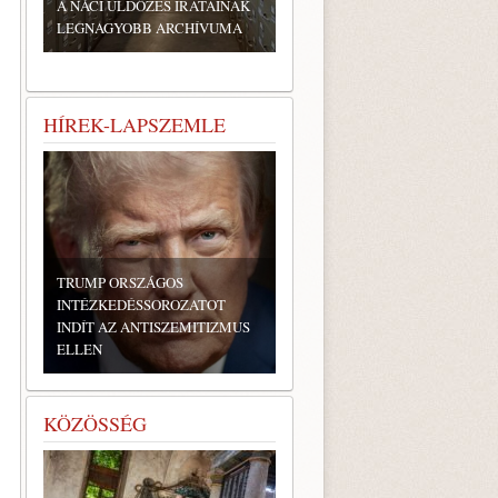
A NÁCI ÜLDÖZÉS IRATAINAK
LEGNAGYOBB ARCHÍVUMA
HÍREK-LAPSZEMLE
TRUMP ORSZÁGOS
INTÉZKEDÉSSOROZATOT
INDÍT AZ ANTISZEMITIZMUS
ELLEN
KÖZÖSSÉG