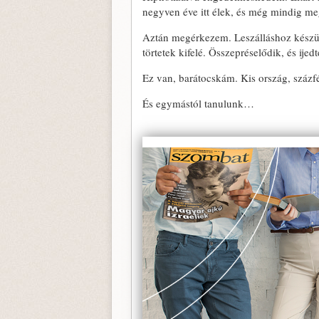
negyven éve itt élek, és még mindig meg
Aztán megérkezem. Leszálláshoz készü
törtetek kifelé. Összepréselődik, és ije
Ez van, barátocskám. Kis ország, százf
És egymástól tanulunk…