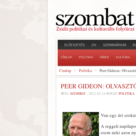
ELŐFIZETÉS
1%
SZEMINÁRIUM
E
CÍMLAP
POLITIKA
HÍREK
KULTÚRA
Címlap
Politika
Peer Gideon: Olvaszt
PEER GIDEON: OLVASZT
ÍRTA:
SZOMBAT
-
2012-02-16
ROVAT:
POLITIKA
Van egy úri szoká
A reggeli napilapo
esem neki azon ny