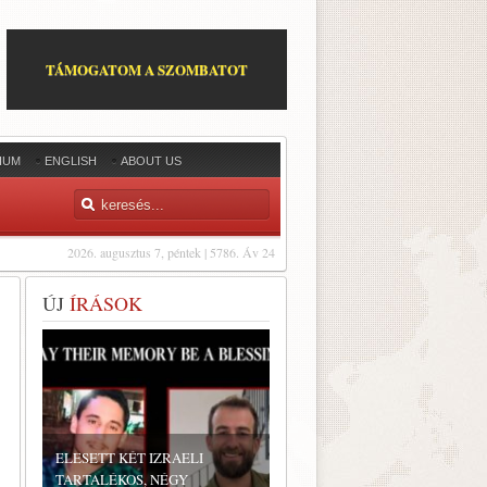
TÁMOGATOM A SZOMBATOT
IUM
ENGLISH
ABOUT US
2026. augusztus 7, péntek | 5786. Áv 24
ÚJ
ÍRÁSOK
ELESETT KÉT IZRAELI
TARTALÉKOS, NÉGY