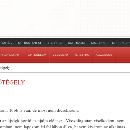
LŐADÁS
MÉDIAAJÁNLAT
GALÉRIA
ARCHÍVUM
MAGAZIN
REPERTÓR
HAGYOMÁNY
TÖRTÉNELEM
VÉLEMÉNY
GASZTRO
KÖZÖSSÉG
ótégely
ÓTÉGELY
som. Több is van, de most nem dicsekszem.
t az újságkihordó az ajtóm elé teszi. Visszafogottan viselkedem, nem
omban, nem lapozom fel fél lábon állva, hanem kivárom az alkalmas