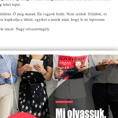
 lehet lepni.
lődöm. Ő még marad. Én vagyok belül. Nem szólok. Felállok, és
dten kapkodja a lábait, egyiket a másik után, hogy le ne tapossam.
éle náció. Nagy olvasztótégely.