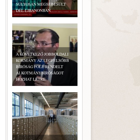
SÚLYOSAN MEGSEBESÜLT
DÉL-LIBANONBAN
A KÖVETKEZŐ JOBBOLDALI
KORMÁNY AZ LEGFELSŐBB
BÍRÓSÁG FÖLÉ RENDELT
ALKOTMÁNYBÍRÓSÁGOT
HOZHAT LÉTRE