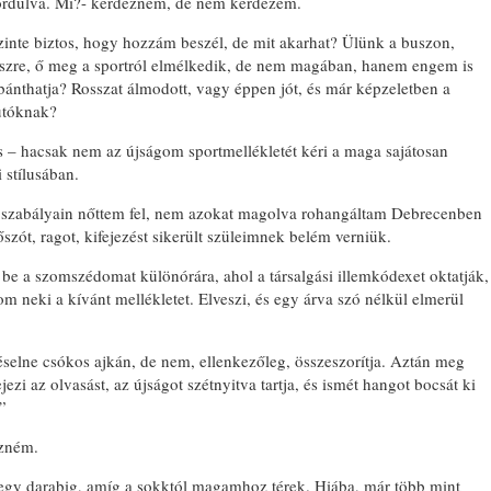
fordulva. Mi?- kérdezném, de nem kérdezem.
inte biztos, hogy hozzám beszél, de mit akarhat? Ülünk a buszon,
szre, ő meg a sportról elmélkedik, de nem magában, hanem engem is
nthatja? Rosszat álmodott, vagy éppen jót, és már képzeletben a
utóknak?
s – hacsak nem az újságom sportmellékletét kéri a maga sajátosan
i stílusában.
 szabályain nőttem fel, nem azokat magolva rohangáltam Debrecenben
szót, ragot, kifejezést sikerült szüleimnek belém verniük.
e a szomszédomat különórára, ahol a társalgási illemkódexet oktatják,
 neki a kívánt mellékletet. Elveszi, és egy árva szó nélkül elmerül
lne csókos ajkán, de nem, ellenkezőleg, összeszorítja. Aztán meg
ezi az olvasást, az újságot szétnyitva tartja, és ismét hangot bocsát ki
”
zném.
egy darabig, amíg a sokktól magamhoz térek. Hiába, már több mint