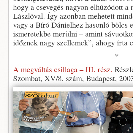
hogy a csevegés nagyon elhúzódott a
Lászlóval. Így azonban mehetett mind
vagy a Bíró Dánielhez hasonló bölcs 
ismeretekbe merülni – amint sávuotko
időznek nagy szellemek”, ahogy írta 
*
A megváltás csillaga – III. rész.
Részle
Szombat, XV/8. szám, Budapest, 2003