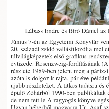
Lábass Endre és Bíró Dániel az
Június 7-én az Egyetemi Könyvtár vend
20. századi zsidó vallásfilozófia melle
túlvilágképzetek első grafikus rendsze
évtizede. Rosenzweig-fordításának (A 
részlete 1989-ben jelent meg a páriz
azóta is dolgozik rajta, pár éve példá
újabb részleteket. A titkos tudásra és 
épülő Zóhárból 1990-ben publikáltak eg
de nem tett le A ragyogás könyve egés
Ugyan héberből magyarra Uri Asaf szin