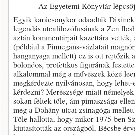
Az Egyetemi Könyvtár lépcsőj
Egyik karácsonykor odaadták Dixinek,
legendás utcafilozófusának a Zen fles
aztán kommentárjait kazettára vették,
(például a Finnegans-vázlatait magnó
hanganyaga mellett) ez is ott rejtőzik 
bolondos, profetikus figurának festett
alkalommal még a művészek közé leere
megkérdezte nyilvánosan, hogy lehet-
kérdezni? Merészsége miatt némelyek 
sokan féltek tőle, ám pimaszsága elle
meg a Dohány utcai zsinagóga mellett 
Tőle hallotta, hogy mikor 1975-ben S
kiutasították az országból, Bécsbe ér