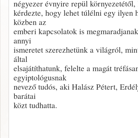
négyezer évnyire repül környezetétől,
kérdezte, hogy lehet túlélni egy ilyen
közben az
emberi kapcsolatok is megmaradjana
annyi
ismeretet szerezhetünk a világról, m
által
elsajátíthatunk, felelte a magát tréfás
egyiptológusnak
nevező tudós, aki Halász Pétert, Erdél
barátai
közt tudhatta.