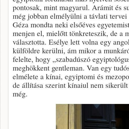
pontosak, mint magyarul. Arámit és su
még jobban elmélyülni a távlati terve
Géza mondta neki elsőéves egyetemis
menjen el, mielőtt tönkreteszik, de a 
választotta. Esélye lett volna egy ango
külföldre kerülni, ám mikor a munkáró
felelte, hogy „szabadúszó egyiptológus
meghökkent gentleman. Van egy tudós 
elmélete a kínai, egyiptomi és mezopo
de állítása szerint kínaiul nem sikerül
még.