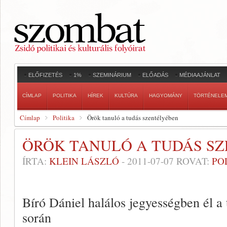
ELŐFIZETÉS
1%
SZEMINÁRIUM
ELŐADÁS
MÉDIAAJÁNLAT
CÍMLAP
POLITIKA
HÍREK
KULTÚRA
HAGYOMÁNY
TÖRTÉNELE
Címlap
Politika
Örök tanuló a tudás szentélyében
ÖRÖK TANULÓ A TUDÁS S
ÍRTA:
KLEIN LÁSZLÓ
-
2011-07-07
ROVAT:
PO
Bíró Dániel halálos jegyességben él a 
során