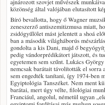
ajnározott szovjet művészek munkáival
közönség által valójában elutasított ké
Bíró bevallotta, hogy ő Wagner muzsik
zeneszerző antiszemitizmusa miatt, h
zsidógyűlölet mást jelentett a shoá el
ban a második világháborús mészárlásró
gondolta a kis Dani, majd ő begyógyítj
pedig vándorprédikátort játszott, és t
egyetemen sem szűnt. Lukács György h
nemcsak barátait távolították el sorra
sem engedték tanítani, így 1974-ben m
Egyiptológia Tanszéket. Nem ment kül
barátai, mert úgy vélte, filológiai mu
Franciául, angolul, németül ugyan „elé
egyiptomi fordításai más nyelven sos