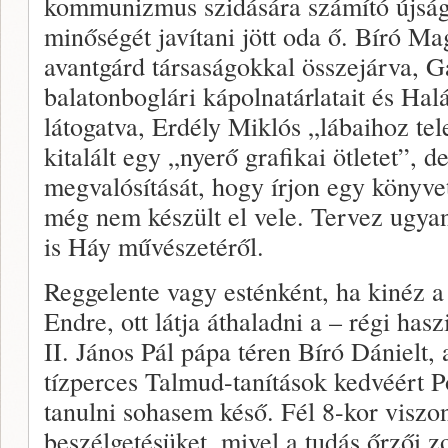
kommunizmus szidására számító újságí
minőségét javítani jött oda ő. Bíró M
avantgárd társaságokkal összejárva, 
balatonboglári kápolnatárlatait és Ha
látogatva, Erdély Miklós „lábaihoz te
kitalált egy „nyerő grafikai ötletet”,
megvalósítását, hogy írjon egy könyvet 
még nem készült el vele. Tervez ugya
is Háy művészetéről.
Reggelente vagy esténként, ha kinéz 
Endre, ott látja áthaladni a – régi has
II. János Pál pápa téren Bíró Dánielt, a
tízperces Talmud-tanítások kedvéért P
tanulni sohasem késő. Fél 8-kor viszon
beszélgetésüket, mivel a tudás őrzői z