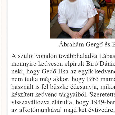
Ábrahám Gergő és B
A szülői vonalon továbbhaladva Lábas
mennyire kedvesen elpirult Bíró Dáni
neki, hogy Gedő Ilka az egyik kedvenc
nem tudta még akkor, hogy Bíró mamáj
használt is fel büszke édesanyja, mik
készített kedvenc tárgyaiból. Szeretet
visszaváltozva elárulta, hogy 1949-ben
az alkotómunkával majd két évtizedre