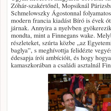
Zóhár-szakértőnél, Mopsiknál Párizsba
Schmelowszky Ágostonnal folyamatosa
modern francia kiadást Bíró is évek ót
járnak. Annyira a nyelvben gyökerezik,
mondta, mint a Finnegans wake. Melyb
részleteket, szúrta közbe „az Egyete
baglya”, s meghívottja felidézte vegy
édesapja írói ambícióit, és hogy hogy
kamaszkorában a családi asztalnál Fin