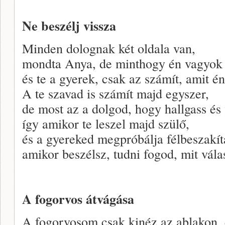
Ne beszélj vissza
Minden dolognak két oldala van,
mondta Anya, de minthogy én vagyok a
és te a gyerek, csak az számít, amit 
A te szavad is számít majd egyszer,
de most az a dolgod, hogy hallgass és f
így amikor te leszel majd szülő,
és a gyereked megpróbálja félbeszakít
amikor beszélsz, tudni fogod, mit vála
A fogorvos átvágása
A fogorvosom csak kinéz az ablakon, 