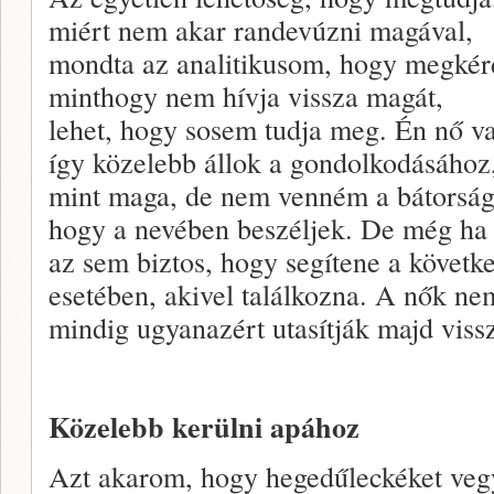
miért nem akar randevúzni magával,
mondta az analitikusom, hogy megkér
minthogy nem hívja vissza magát,
lehet, hogy sosem tudja meg. Én nő v
így közelebb állok a gondolkodásához
mint maga, de nem venném a bátorság
hogy a nevében beszéljek. De még ha k
az sem biztos, hogy segítene a követk
esetében, akivel találkozna. A nők ne
mindig ugyanazért utasítják majd viss
Közelebb kerülni apához
Azt akarom, hogy hegedűleckéket veg