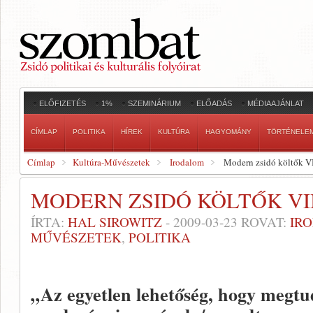
ELŐFIZETÉS
1%
SZEMINÁRIUM
ELŐADÁS
MÉDIAAJÁNLAT
CÍMLAP
POLITIKA
HÍREK
KULTÚRA
HAGYOMÁNY
TÖRTÉNELE
Címlap
Kultúra-Művészetek
Irodalom
Modern zsidó költők VII
MODERN ZSIDÓ KÖLTŐK VII
ÍRTA:
HAL SIROWITZ
-
2009-03-23
ROVAT:
IR
MŰVÉSZETEK
,
POLITIKA
„Az egyetlen lehetőség, hogy megtu