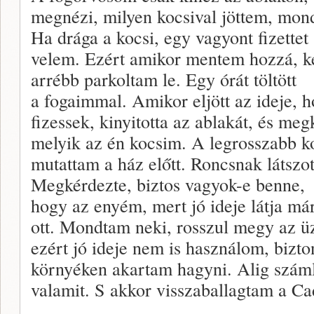
megnézi, milyen kocsival jöttem, mon
Ha drága a kocsi, egy vagyont fizettet
velem. Ezért amikor mentem hozzá, ké
arrébb parkoltam le. Egy órát töltött
a fogaimmal. Amikor eljött az ideje, 
fizessek, kinyitotta az ablakát, és me
melyik az én kocsim. A legrosszabb k
mutattam a ház előtt. Roncsnak látszot
Megkérdezte, biztos vagyok-e benne,
hogy az enyém, mert jó ideje látja má
ott. Mondtam neki, rosszul megy az üz
ezért jó ideje nem is használom, bizt
környéken akartam hagyni. Alig száml
valamit. S akkor visszaballagtam a Ca