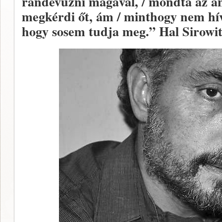
randevúzni magával, / mondta az a
megkérdi őt, ám / minthogy nem hívj
hogy sosem tudja meg.” Hal Sirowitz