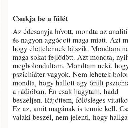
Csukja be a fülét
Az édesanyja hívott, mondta az analit
és nagyon aggódott maga miatt. Azt m
hogy élettelennek látszik. Mondtam n
maga sokat fejlődött. Azt mondta, nyi
megbolondultam. Mondtam neki, hog
pszichiáter vagyok. Nem lehetek bolo
mondta, hogy hallott egy őrült pszichi
a rádióban. Én csak hagytam, hadd
beszéljen. Rájöttem, fölösleges vitatk
Ez az, amit magának is tennie kell. Cs
valaki beszél, nem jelenti, hogy hallgat