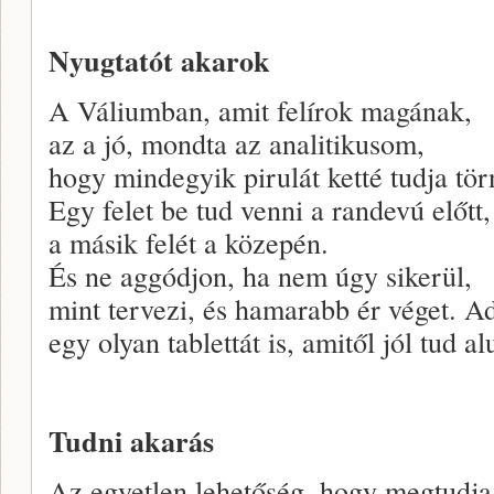
Nyugtatót akarok
A Váliumban, amit felírok magának,
az a jó, mondta az analitikusom,
hogy mindegyik pirulát ketté tudja tör
Egy felet be tud venni a randevú előtt,
a másik felét a közepén.
És ne aggódjon, ha nem úgy sikerül,
mint tervezi, és hamarabb ér véget. A
egy olyan tablettát is, amitől jól tud al
Tudni akarás
Az egyetlen lehetőség, hogy megtudja