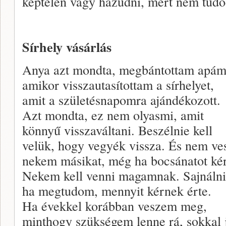
képtelen vagy hazudni, mert nem tudo
Sírhely vásárlás
Anya azt mondta, megbántottam apám
amikor visszautasítottam a sírhelyet,
amit a születésnapomra ajándékozott.
Azt mondta, ez nem olyasmi, amit
könnyű visszaváltani. Beszélnie kell
velük, hogy vegyék vissza. És nem ve
nekem másikat, még ha bocsánatot kér
Nekem kell venni magamnak. Sajnáln
ha megtudom, mennyit kérnek érte.
Ha évekkel korábban veszem meg,
minthogy szükségem lenne rá, sokkal 