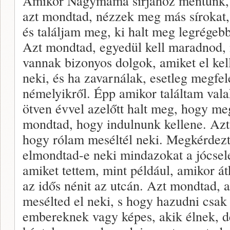
Amikor Nagymama sírjához mentünk,
azt mondtad, nézzek meg más sírokat,
és találjam meg, ki halt meg legrégeb
Azt mondtad, egyedül kell maradnod,
vannak bizonyos dolgok, amiket el ke
neki, és ha zavarnálak, esetleg megfe
némelyikről. Épp amikor találtam valak
ötven évvel azelőtt halt meg, hogy me
mondtad, hogy indulnunk kellene. Az
hogy rólam meséltél neki. Megkérdez
elmondtad-e neki mindazokat a jócsel
amiket tettem, mint például, amikor á
az idős nénit az utcán. Azt mondtad, a
mesélted el neki, s hogy hazudni csak
embereknek vagy képes, akik élnek, d