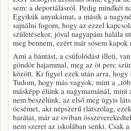
sem: a deportálásról. Pedig mindkét
Egyikük anyukámat, a másik a nagyn
sajnálni fogom, hogy az ezzel kapcsol
születésekor, jóval nagyapám halála 
meg bennem, ezért már sosem kapok r
Ami a bántást, a csúfolódást illeti, v
göndör hajammal, meg az öt perc szüne
között. Ki figyel ezek után arra, hogy
Tudom, hogy más vagyok, mint a „töb
másképp élünk a nagymamánál, mint a 
nem beszélünk, az első meg úgyis láts
öcsémet, aki népszerű (látszólag, ezek
barátai, már az oviban összeverekedt
nem szeret az iskolában senki. Csak a 