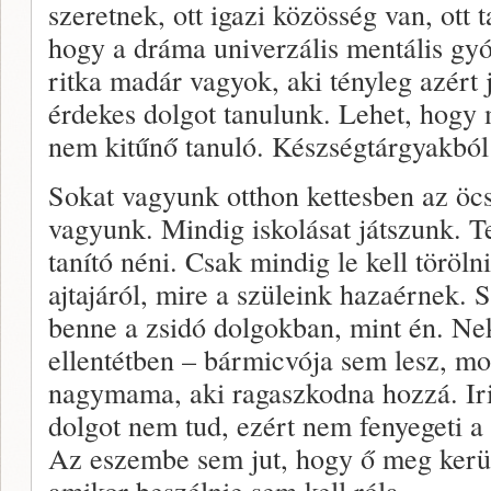
szeretnek, ott igazi közösség van, ott
hogy a dráma univerzális mentális gy
ritka madár vagyok, aki tényleg azért 
érdekes dolgot tanulunk. Lehet, hogy 
nem kitűnő tanuló. Készségtárgyakból
Sokat vagyunk otthon kettesben az öc
vagyunk. Mindig iskolásat játszunk. 
tanító néni. Csak mindig le kell töröln
ajtajáról, mire a szüleink hazaérnek. 
benne a zsidó dolgokban, mint én. N
ellentétben – bármicvója sem lesz, mo
nagymama, aki ragaszkodna hozzá. Ir
dolgot nem tud, ezért nem fenyegeti a 
Az eszembe sem jut, hogy ő meg kerül
amikor beszélnie sem kell róla.