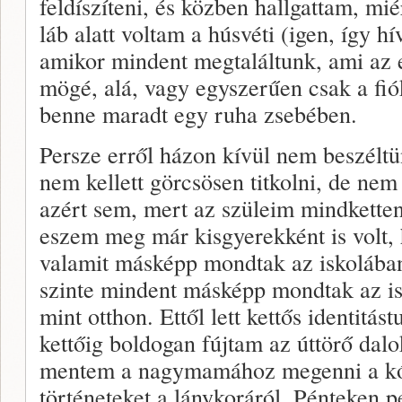
feldíszíteni, és közben hallgattam, mié
láb alatt voltam a húsvéti (igen, így h
amikor mindent megtaláltunk, ami az 
mögé, alá, vagy egyszerűen csak a fiók
benne maradt egy ruha zsebében.
Persze erről házon kívül nem beszél
nem kellett görcsösen titkolni, de ne
azért sem, mert az szüleim mindketten
eszem meg már kisgyerekként is volt,
valamit másképp mondtak az iskolában
szinte mindent másképp mondtak az isk
mint otthon. Ettől lett kettős identitá
kettőig boldogan fújtam az úttörő dalo
mentem a nagymamához megenni a kóse
történeteket a lánykoráról. Pénteken 