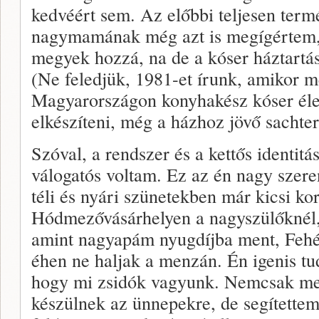
kedvéért sem. Az előbbi teljesen termé
nagymamának még azt is megígértem, 
megyek hozzá, na de a kóser háztart
(Ne feledjük, 1981-et írunk, amikor 
Magyarországon konyhakész kóser élel
elkészíteni, még a házhoz jövő sachter 
Szóval, a rendszer és a kettős identitá
válogatós voltam. Ez az én nagy szere
téli és nyári szünetekben már kicsi ko
Hódmezővásárhelyen a nagyszülőknél, 
amint nagyapám nyugdíjba ment, Fehé
éhen ne haljak a menzán. Én igenis tu
hogy mi zsidók vagyunk. Nemcsak mes
készülnek az ünnepekre, de segítette