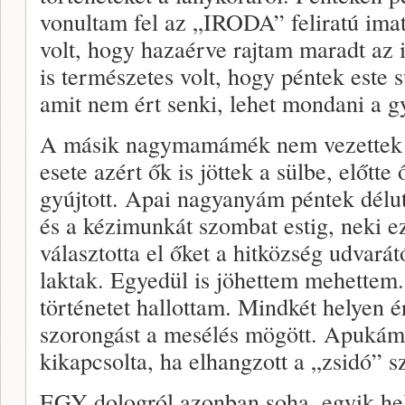
vonultam fel az „IRODA” feliratú ima
volt, hogy hazaérve rajtam maradt az 
is természetes volt, hogy péntek este s
amit nem ért senki, lehet mondani a g
A másik nagymamámék nem vezettek k
esete azért ők is jöttek a sülbe, előtte 
gyújtott. Apai nagyanyám péntek délutá
és a kézimunkát szombat estig, neki ez
választotta el őket a hitközség udvará
laktak. Egyedül is jöhettem mehettem
történetet hallottam. Mindkét helyen é
szorongást a mesélés mögött. Apukám 
kikapcsolta, ha elhangzott a „zsidó” s
EGY dologról azonban soha, egyik hel