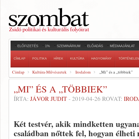
ELŐFIZETÉS
1%
SZEMINÁRIUM
ELŐADÁS
MÉDIAAJÁNLAT
CÍMLAP
POLITIKA
HÍREK
KULTÚRA
HAGYOMÁNY
TÖRTÉNELE
Címlap
Kultúra-Művészetek
Irodalom
„Mi” és a „többiek”
„MI” ÉS A „TÖBBIEK”
ÍRTA:
JÁVOR JUDIT
-
2019-04-26
ROVAT:
IRO
Két testvér, akik mindketten ugyan
családban nőttek fel, hogyan élhet