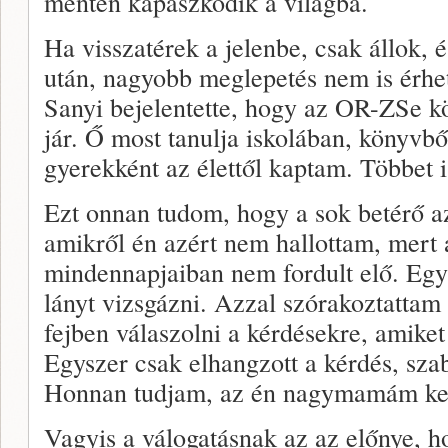
mentén kapaszkodik a világba.
Ha visszatérek a jelenbe, csak állok
után, nagyobb meglepetés nem is érhet
Sanyi bejelentette, hogy az OR-ZSe k
jár. Ő most tanulja iskolában, könyvbő
gyerekként az élettől kaptam. Többet i
Ezt onnan tudom, hogy a sok betérő az
amikről én azért nem hallottam, mer
mindennapjaiban nem fordult elő. Egy
lányt vizsgázni. Azzal szórakoztatta
fejben válaszolni a kérdésekre, amiket 
Egyszer csak elhangzott a kérdés, sz
Honnan tudjam, az én nagymamám ke
Vagyis a válogatásnak az az előnye, h