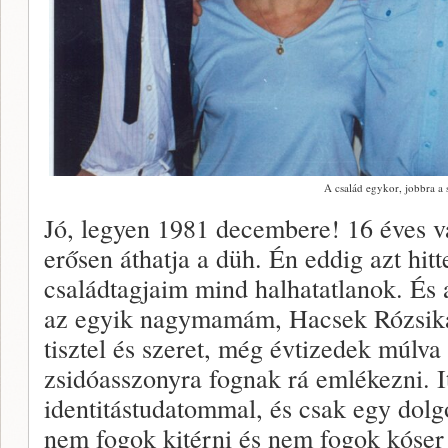
A család egykor, jobbra a 
Jó, legyen 1981 decembere! 16 éves
erősen áthatja a düh. Én eddig azt hit
családtagjaim mind halhatatlanok. És
az egyik nagymamám, Hacsek Rózsika 
tisztel és szeret, még évtizedek múlva
zsidóasszonyra fognak rá emlékezni. It
identitástudatommal, és csak egy dolg
nem fogok kitérni és nem fogok kóser h