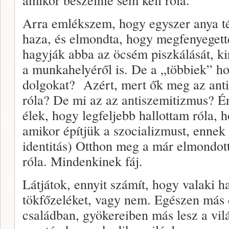
Arra emlékszem, hogy egyszer anya t
haza, és elmondta, hogy megfenyegett
hagyják abba az öcsém piszkálását, kir
a munkahelyéről is. De a „többiek” ho
dolgokat? Azért, mert ők meg az antis
róla? De mi az az antiszemitizmus? Én
élek, hogy legfeljebb hallottam róla, 
amikor építjük a szocializmust, ennek 
identitás) Otthon meg a már elmondot
róla. Mindenkinek fáj.
Látjátok, ennyit számít, hogy valaki 
tökfőzeléket, vagy nem. Egészen más 
családban, gyökereiben más lesz a vil