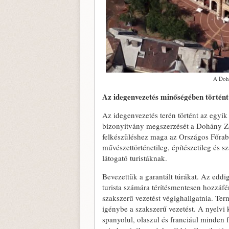
A Dohá
Az idegenvezetés minőségében történt 
Az idegenvezetés terén történt az egyi
bizonyítvány megszerzését a Dohány 
felkészüléshez maga az Országos Főrabbi
művészettörténetileg, építészetileg és s
látogató turistáknak.
Bevezettük a garantált túrákat. Az eddi
turista számára térítésmentesen hozzáfé
szakszerű vezetést végighallgatnia. Te
igénybe a szakszerű vezetést. A nyelvi k
spanyolul, olaszul és franciául minden 