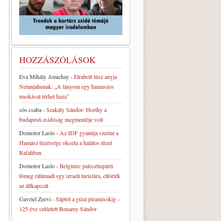
HOZZÁSZÓLÁSOK
Eva Mihály Amichay
-
Elrabolt túsz anyja
Netanjahunak: „A lányom egy hamaszos
unokával térhet haza”
sós csaba
-
Szakály Sándor: Horthy a
budapesti zsidóság megmentője volt
Domotor Laslo
-
Az IDF gyanúja szerint a
Hamász tüzérsége okozta a halálos tüzet
Rafahban
Domotor Laslo
-
Belgium: palesztinpárti
tömeg rátámadt egy izraeli turistára, eltörték
az állkapcsát
Gavriel Zeevi
-
Sáptól a gízai piramisokig –
125 éve született Benamy Sándor