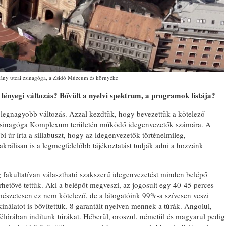
ny utcai zsinagóga, a Zsidó Múzeum és környéke
lényegi változás? Bővült a nyelvi spektrum, a programok listája?
k legnagyobb változás. Azzal kezdtük, hogy bevezettük a kötelező
Zsinagóga Komplexum területén működő idegenvezetők számára. A
 úr írta a sillabuszt, hogy az idegenvezetők történelmileg,
zakrálisan is a legmegfelelőbb tájékoztatást tudják adni a hozzánk
g fakultatívan választható szakszerű idegenvezetést minden belépő
rhetővé tettük. Aki a belépőt megveszi, az jogosult egy 40-45 perces
rmészetesen ez nem kötelező, de a látogatóink 99%-a szívesen veszi
ínálatot is bővítettük. 8 garantált nyelven mennek a túrák. Angolul,
félórában indítunk túrákat. Héberül, oroszul, németül és magyarul pedig