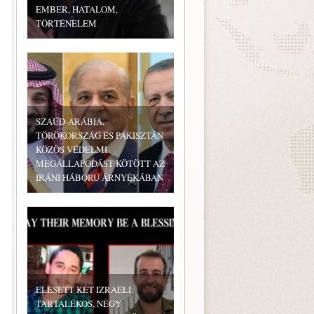
EMBER, HATALOM,
TÖRTÉNELEM
SZAÚD-ARÁBIA,
TÖRÖKORSZÁG ÉS PAKISZTÁN
KÖZÖS VÉDELMI
MEGÁLLAPODÁST KÖTÖTT AZ
IRÁNI HÁBORÚ ÁRNYÉKÁBAN
ELESETT KÉT IZRAELI
TARTALÉKOS, NÉGY