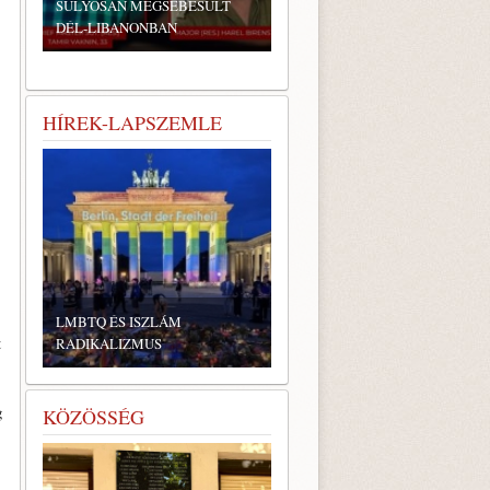
SÚLYOSAN MEGSEBESÜLT
DÉL-LIBANONBAN
HÍREK-LAPSZEMLE
LMBTQ ÉS ISZLÁM
t
RADIKALIZMUS
g
KÖZÖSSÉG