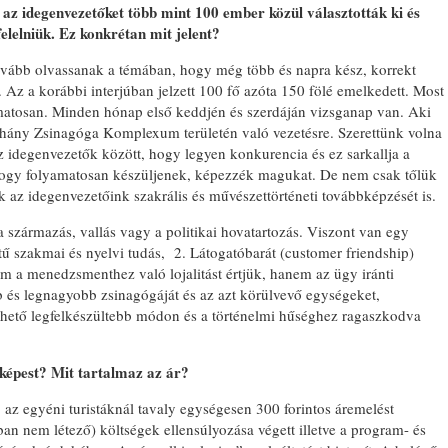
 az idegenvezetőket több mint 100 ember közül választották ki és
lelniük. Ez konkrétan mit jelent?
ovább olvassanak a témában, hogy még több és napra kész, korrekt
. Az a korábbi interjúban jelzett 100 fő azóta 150 fölé emelkedett. Most
amatosan. Minden hónap első keddjén és szerdáján vizsganap van. Aki
 Dohány Zsinagóga Komplexum területén való vezetésre. Szerettünk volna
z idegenvezetők között, hogy legyen konkurencia és ez sarkallja a
hogy folyamatosan készüljenek, képezzék magukat. De nem csak tőlük
 az idegenvezetőink szakrális és művészettörténeti továbbképzését is.
 származás, vallás vagy a politikai hovatartozás. Viszont van egy
 szakmai és nyelvi tudás, 2. Látogatóbarát (customer friendship)
nem a menedzsmenthez való lojalitást értjük, hanem az ügy iránti
b és legnagyobb zsinagógáját és az azt körülvevő egységeket,
lehető legfelkészültebb módon és a történelmi hűséghez ragaszkodva
képest? Mit tartalmaz az ár?
 az egyéni turistáknál tavaly egységesen 300 forintos áremelést
n nem létező) költségek ellensúlyozása végett illetve a program- és