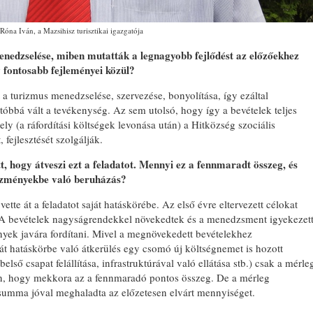
Róna Iván, a Mazsihisz turisztikai igazgatója
enedzselése, miben mutatták a legnagyobb fejlődést az előzőekhez
v fontosabb fejleményei közül?
 a turizmus menedzselése, szervezése, bonyolítása, így ezáltal
tóbbá vált a tevékenység. Az sem utolsó, hogy így a bevételek teljes
ly (a ráfordítási költségek levonása után) a Hitközség szociális
fejlesztését szolgálják.
 hogy átveszi ezt a feladatot. Mennyi ez a fennmaradt összeg, és
ntézményekbe való beruházás?
ette át a feladatot saját hatáskörébe. Az első évre eltervezett célokat
. A bevételek nagyságrendekkel növekedtek és a menedzsment igyekezet
nyek javára fordítani. Mivel a megnövekedett bevételekhez
aját hatáskörbe való átkerülés egy csomó új költségnemet is hozott
első csapat felállítása, infrastruktúrával való ellátása stb.) csak a mérle
n, hogy mekkora az a fennmaradó pontos összeg. De a mérleg
 a summa jóval meghaladta az előzetesen elvárt mennyiséget.