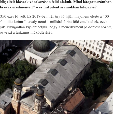
ddig eltelt időszak várakozáson felül alakult. Mind látogatószámban,
i évek eredményeit” – ez mit jelent számokban kifejezve?
350 ezer fő volt. Ez 2017-ben néhány fő híján majdnem elérte a 400
 millió forintról tavaly nettó 1 milliárd forint fölé emelkedtek, ezek a
ják. Nyugodtan kijelenthetjük, hogy a menedzsment jó döntést hozott,
be veszi a turizmus működtetését.