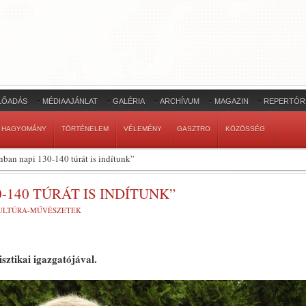
LŐADÁS
MÉDIAAJÁNLAT
GALÉRIA
ARCHÍVUM
MAGAZIN
REPERTÓR
HAGYOMÁNY
TÖRTÉNELEM
VÉLEMÉNY
GASZTRO
KÖZÖSSÉG
ban napi 130-140 túrát is indítunk”
-140 TÚRÁT IS INDÍTUNK”
ULTÚRA-MŰVÉSZETEK
sztikai igazgatójával.