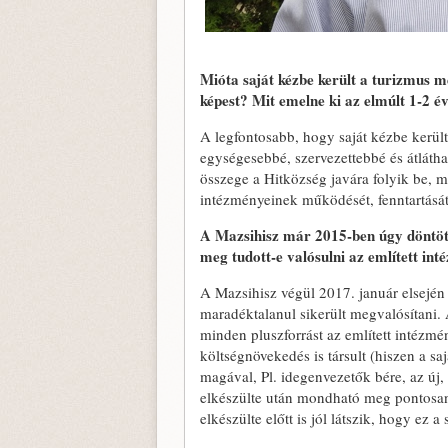
Mióta saját kézbe került a turizmus m
képest? Mit emelne ki az elmúlt 1-2 é
A legfontosabb, hogy saját kézbe került
egységesebbé, szervezettebbé és átlátha
összege a Hitközség javára folyik be, me
intézményeinek működését, fenntartását, 
A Mazsihisz már 2015-ben úgy döntött,
meg tudott-e valósulni az említett i
A Mazsihisz végül 2017. január elsején v
maradéktalanul sikerült megvalósítani
minden pluszforrást az említett intézmé
költségnövekedés is társult (hiszen a s
magával, Pl. idegenvezetők bére, az új, b
elkészülte után mondható meg pontosa
elkészülte előtt is jól látszik, hogy ez