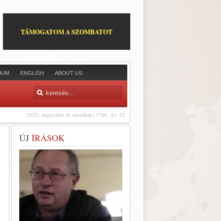
TÁMOGATOM A SZOMBATOT
IUM
ENGLISH
ABOUT US
2026. augusztus 8, szombat | 5786. Áv 25
ÚJ
ÍRÁSOK