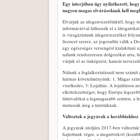
Egy interjúban úgy nyilatkozott, hogy
nagyon magas elvárásoknak kell megfe
Elvárjuk az idegenvezetőinktől, hogy t
információval láthassák el a látogatókat
is vizsgáztatunk idegenvezetőket foly
licencet szerez, az jogosulttá válik a
egy egészséges versengést kialakítani a
nálunk rendszeresen dolgozókat arra, 
várjuk el az önképzést, hanem tervezzük
Nálunk a foglalkoztatásnál nem számít a
hármas követelményünk: 1. Magas szintű
viselkedés, 3: Lojalitás. A lojalitáson 
elkötelezettséget, hogy Európa legszeb
látnivalókat a legmagasabb szinten, a 
mutassák meg a turistáknak.
Változtak a jegyárak a korábbiakhoz 
A jegyárak utoljára 2017-ben változtak:
hajtottunk végre, a megnövekvő (korábba