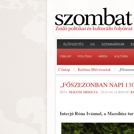
ELŐFIZETÉS
1%
SZEMINÁRIUM
E
CÍMLAP
POLITIKA
HÍREK
KULTÚRA
Címlap
Kultúra-Művészetek
„Főszezon
„FŐSZEZONBAN NAPI 130
ÍRTA:
MAGOSI ORSOLYA
-
2018-04-16
ROVAT:
K
Interjú Róna Ivánnal, a Mazsihisz turi