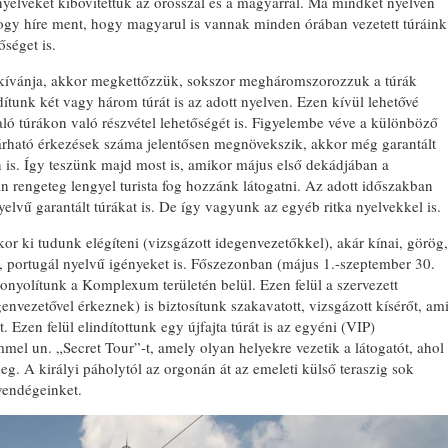
yelveket kibővítettük az orosszal és a magyarral. Ma mindkét nyelven
hogy híre ment, hogy magyarul is vannak minden órában vezetett túráink
őséget is.
kívánja, akkor megkettőzzük, sokszor megháromszorozzuk a túrák
dítunk két vagy három túrát is az adott nyelven. Ezen kívül lehetővé
aló túrákon való részvétel lehetőségét is. Figyelembe véve a különböző
árható érkezések száma jelentősen megnövekszik, akkor még garantált
en is. Így teszünk majd most is, amikor május első dekádjában a
 rengeteg lengyel turista fog hozzánk látogatni. Az adott időszakban
lvű garantált túrákat is. De így vagyunk az egyéb ritka nyelvekkel is.
r ki tudunk elégíteni (vizsgázott idegenvezetőkkel), akár kínai, görög,
n, portugál nyelvű igényeket is. Főszezonban (május 1.-szeptember 30.
 bonyolítunk a Komplexum területén belül. Ezen felül a szervezett
nvezetővel érkeznek) is biztosítunk szakavatott, vizsgázott kísérőt, am
 Ezen felül elindítottunk egy újfajta túrát is az egyéni (VIP)
el un. „Secret Tour”-t, amely olyan helyekre vezetik a látogatót, ahol
eg. A királyi páholytól az orgonán át az emeleti külső teraszig sok
vendégeinket.