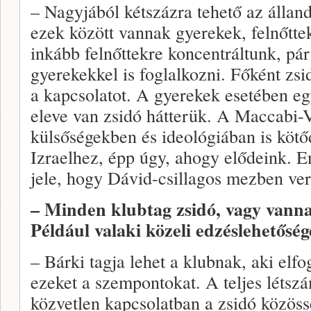
– Nagyjából kétszázra tehető az állan
ezek között vannak gyerekek, felnőtte
inkább felnőttekre koncentráltunk, pár
gyerekekkel is foglalkozni. Főként zsi
a kapcsolatot. A gyerekek esetében eg
eleve van zsidó hátterük. A Maccabi-
külsőségekben és ideológiában is köt
Izraelhez, épp úgy, ahogy elődeink. E
jele, hogy Dávid-csillagos mezben ve
– Minden klubtag zsidó, vagy vann
Például valaki közeli edzéslehetősé
– Bárki tagja lehet a klubnak, aki elfo
ezeket a szempontokat. A teljes létsz
közvetlen kapcsolatban a zsidó közöss