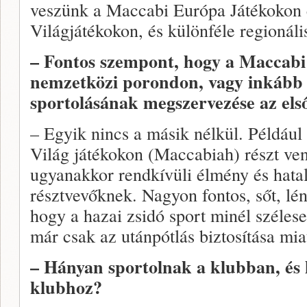
veszünk a Maccabi Európa Játékokon 
Világjátékokon, és különféle regionál
– Fontos szempont, hogy a Maccab
nemzetközi porondon, vagy inkább a
sportolásának megszervezése az első
– Egyik nincs a másik nélkül. Példáu
Világ játékokon (Maccabiah) részt ven
ugyanakkor rendkívüli élmény és hatal
résztvevőknek. Nagyon fontos, sőt, l
hogy a hazai zsidó sport minél széles
már csak az utánpótlás biztosítása miat
– Hányan sportolnak a klubban, és
klubhoz?