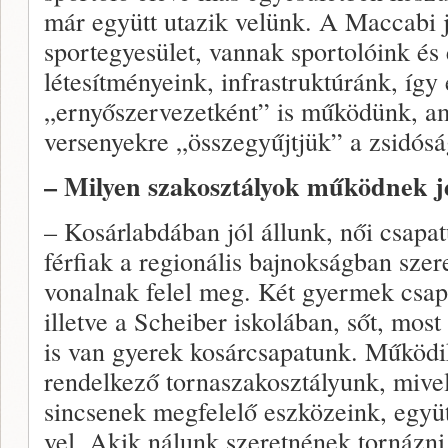
már együtt utazik velünk. A Maccabi 
sportegyesület, vannak sportolóink és
létesítményeink, infrastruktúránk, így 
„ernyőszervezetként” is működünk, a
versenyekre „összegyűjtjük” a zsidósá
– Milyen szakosztályok működnek j
– Kosárlabdában jól állunk, női csapa
férfiak a regionális bajnokságban sze
vonalnak felel meg. Két gyermek csapa
illetve a Scheiber iskolában, sőt, mo
is van gyerek kosárcsapatunk. Működ
rendelkező tornaszakosztályunk, mive
sincsenek megfelelő eszközeink, egy
vel. Akik nálunk szeretnének tornázni,