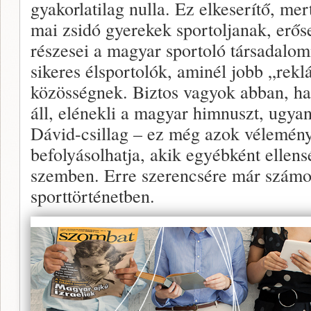
gyakorlatilag nulla. Ez elkeserítő, me
mai zsidó gyerekek sportoljanak, erős
részesei a magyar sportoló társadalo
sikeres élsportolók, aminél jobb „rekl
közösségnek. Biztos vagyok abban, ha
áll, elénekli a magyar himnuszt, ugya
Dávid-csillag – ez még azok véleményé
befolyásolhatja, akik egyébként ellen
szemben. Erre szerencsére már számo
sporttörténetben.