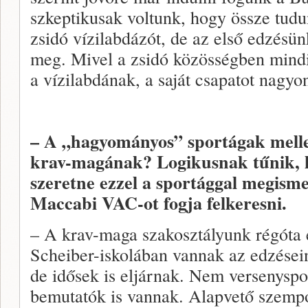
szkeptikusak voltunk, hogy össze tudu
zsidó vízilabdázót, de az első edzésü
meg. Mivel a zsidó közösségben mind
a vízilabdának, a saját csapatot nagyo
– A „hagyományos” sportágak mellet
krav-magának? Logikusnak tűnik, h
szeretne ezzel a sportággal megisme
Maccabi VAC-ot fogja felkeresni.
– A krav-maga szakosztályunk régóta 
Scheiber-iskolában vannak az edzésein
de idősek is eljárnak. Nem versenyspor
bemutatók is vannak. Alapvető szem