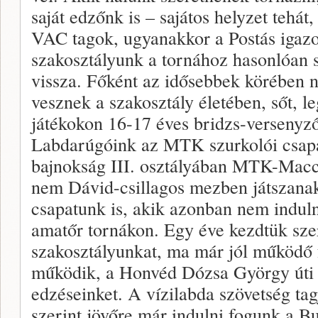
saját edzőnk is – sajátos helyzet tehá
VAC tagok, ugyanakkor a Postás igazol
szakosztályunk a tornához hasonlóan s
vissza. Főként az idősebbek körében né
vesznek a szakosztály életében, sőt, 
játékokon 16-17 éves bridzs-versenyzői
Labdarúgóink az MTK szurkolói csapa
bajnokság III. osztályában MTK-Macc
nem Dávid-csillagos mezben játszanak
csapatunk is, akik azonban nem indul
amatőr tornákon. Egy éve kezdtük sze
szakosztályunkat, ma már jól működő f
működik, a Honvéd Dózsa György úti 
edzéseinket. A vízilabda szövetség ta
szerint jövőre már indulni fogunk a 