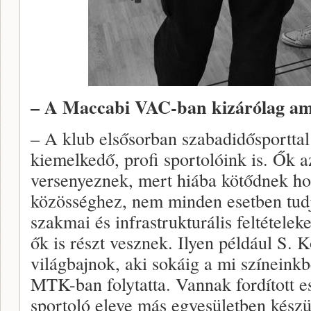
– A Maccabi VAC-ban kizárólag am
– A klub elsősorban szabadidősporttal
kiemelkedő, profi sportolóink is. Ők
versenyeznek, mert hiába kötődnek ho
közösséghez, nem minden esetben tudj
szakmai és infrastrukturális feltétele
ők is részt vesznek. Ilyen például S.
világbajnok, aki sokáig a mi színeinkb
MTK-ban folytatta. Vannak fordított e
sportoló eleve más egyesületben készü