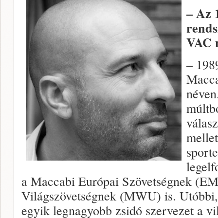
– Az 
rends
VAC n
– 198
Macca
néven
múltb
válas
mellet
sporte
legel
a Maccabi Európai Szövetségnek (EM
Világszövetségnek (MWU) is. Utóbbi, 
egyik legnagyobb zsidó szervezet a vi