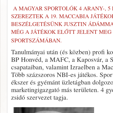
A MAGYAR SPORTOLÓK 4 ARANY-, 5 
SZEREZTEK
A 19. MACCABIA JÁTÉK
BESZÉLGETÉSÜNK JUSZTIN ÁDÁMMA
MÉG A JÁTÉKOK ELŐTT JELENT MEG
SPORTSZÁMÁBAN
.
Tanulmányai után (és közben) profi kos
BP Honvéd, a MAFC, a Kaposvár, a S
csapataiban, valamint Izraelben a Ma
Több százszoros NBI-es játékos. Sport
ékszer és gyémánt üzletágban dolgozot
marketingigazgató más területen. 4 g
zsidó szervezet tagja.