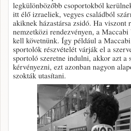
legkülönbözőbb csoportokból kerülnek
itt élő izraeliek, vegyes családból sz
akiknek házastársa zsidó. Ha viszont 
nemzetközi rendezvényen, a Maccabi V
kell követnünk. Így például a Maccabi
sportolók részvételét várják el a sze
sportoló szeretne indulni, akkor azt a 
kérvényezni, ezt azonban nagyon alap
szokták utasítani.