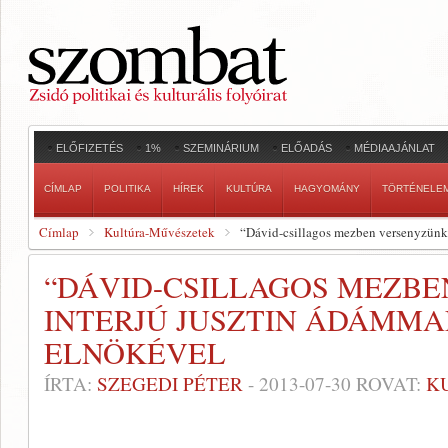
ELŐFIZETÉS
1%
SZEMINÁRIUM
ELŐADÁS
MÉDIAAJÁNLAT
CÍMLAP
POLITIKA
HÍREK
KULTÚRA
HAGYOMÁNY
TÖRTÉNELE
Címlap
Kultúra-Művészetek
“Dávid-csillagos mezben versenyzünk”
“DÁVID-CSILLAGOS MEZBE
INTERJÚ JUSZTIN ÁDÁMMA
ELNÖKÉVEL
ÍRTA:
SZEGEDI PÉTER
-
2013-07-30
ROVAT:
K