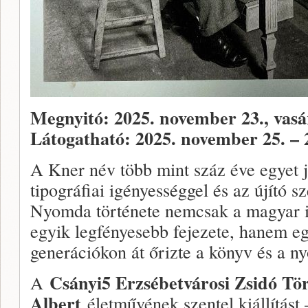
Megnyitó: 2025. november 23., vas
Látogatható: 2025. november 25. – 
A Kner név több mint száz éve egyet j
tipográfiai igényességgel és az újító
Nyomda története nemcsak a magyar i
egyik legfényesebb fejezete, hanem eg
generációkon át őrizte a könyv és a ny
Csányi5 Erzsébetvárosi Zsidó Tör
A
Albert
életművének szentel kiállítást