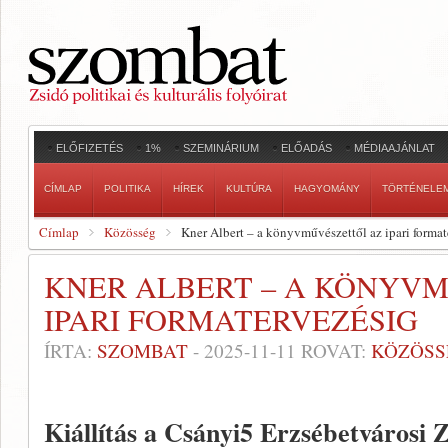
ELŐFIZETÉS
1%
SZEMINÁRIUM
ELŐADÁS
MÉDIAAJÁNLAT
CÍMLAP
POLITIKA
HÍREK
KULTÚRA
HAGYOMÁNY
TÖRTÉNELE
Címlap
Közösség
Kner Albert – a könyvművészettől az ipari format
KNER ALBERT – A KÖNYV
IPARI FORMATERVEZÉSIG
ÍRTA:
SZOMBAT
-
2025-11-11
ROVAT:
KÖZÖSS
Kiállítás a Csányi5 Erzsébetvárosi 