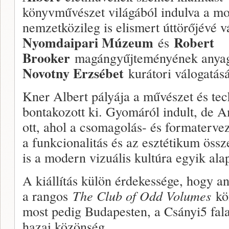
könyvművészet világából indulva a mo
nemzetközileg is elismert úttörőjévé vá
Nyomdaipari Múzeum
Robert
és
Brooker
magángyűjteményének anyagá
Novotny Erzsébet
kurátori válogatás
Kner Albert pályája a művészet és te
bontakozott ki. Gyomáról indult, de Am
ott, ahol a csomagolás- és formatervezé
a funkcionalitás és az esztétikum ös
is a modern vizuális kultúra egyik al
A kiállítás külön érdekessége, hogy 
a rangos
The Club of Odd Volumes
kön
most pedig Budapesten, a Csányi5 fala
hazai közönség.