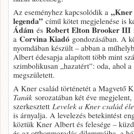
„Kner 
Az eseményhez kapcsolódik a
legenda”
című kötet megjelenése is k
Ádám
Robert Elton Brooker III
és
Corvina Kiadó
a
gondozásában. A k
nyomdában készült – abban a műhelybe
Albert édesapja alapított több mint szá
szimbolikusan „hazatért”: oda, ahol a
megszületett.
A Kner család történetét a Magvető 
Tanúk
sorozatában két éve megjelent
szerkesztett
Levelek a Kner család él
is árnyalja. A levelezés betekintést en
köztük Kner Albert és felesége – küz
és az otthonmaradás dilemmáiba, a há