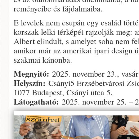
reményeibe és fájdalmaiba.
E levelek nem csupán egy család tört
korszak lelki térképét rajzolják meg: 
Albert elindult, s amelyet soha nem f
amikor már az amerikai ipari design út
szakmai kánonba.
Megnyitó:
2025. november 23., vasár
Helyszín:
Csányi5 Erzsébetvárosi Zsid
1077 Budapest, Csányi utca 5.
Látogatható:
2025. november 25. – 2